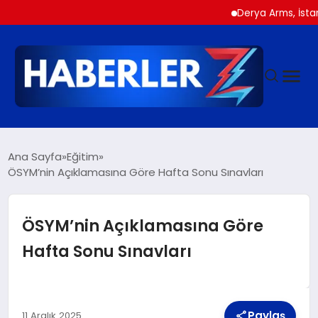
Derya Arms, İstanbul P
GÜNDEM
Ana Sayfa
Eğitim
ÖSYM’nin Açıklamasına Göre Hafta Sonu Sınavları
SIYASET
ÖSYM’nin Açıklamasına Göre
DÜNYA
Hafta Sonu Sınavları
EKONOMI
Paylaş
11 Aralık 2025
SPOR