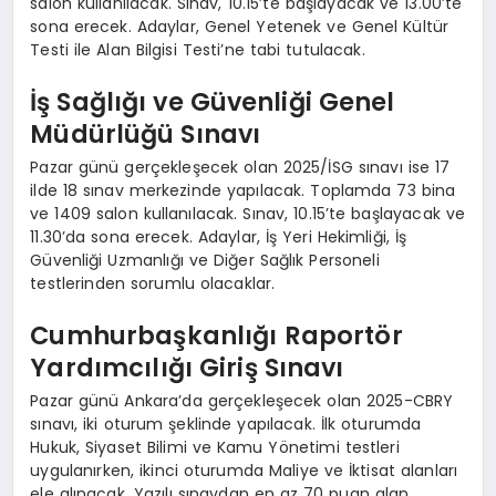
salon kullanılacak. Sınav, 10.15’te başlayacak ve 13.00’te
sona erecek. Adaylar, Genel Yetenek ve Genel Kültür
Testi ile Alan Bilgisi Testi’ne tabi tutulacak.
İş Sağlığı ve Güvenliği Genel
Müdürlüğü Sınavı
Pazar günü gerçekleşecek olan 2025/İSG sınavı ise 17
ilde 18 sınav merkezinde yapılacak. Toplamda 73 bina
ve 1409 salon kullanılacak. Sınav, 10.15’te başlayacak ve
11.30’da sona erecek. Adaylar, İş Yeri Hekimliği, İş
Güvenliği Uzmanlığı ve Diğer Sağlık Personeli
testlerinden sorumlu olacaklar.
Cumhurbaşkanlığı Raportör
Yardımcılığı Giriş Sınavı
Pazar günü Ankara’da gerçekleşecek olan 2025-CBRY
sınavı, iki oturum şeklinde yapılacak. İlk oturumda
Hukuk, Siyaset Bilimi ve Kamu Yönetimi testleri
uygulanırken, ikinci oturumda Maliye ve İktisat alanları
ele alınacak. Yazılı sınavdan en az 70 puan alan