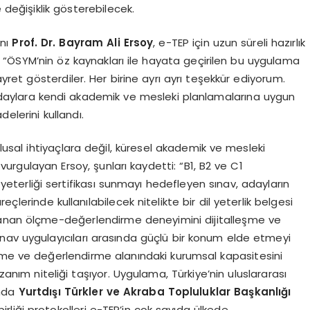
 değişiklik gösterebilecek.
anı
Prof. Dr. Bayram Ali Ersoy
, e-TEP için uzun süreli hazırlık
oy, “ÖSYM’nin öz kaynakları ile hayata geçirilen bu uygulama
et gösterdiler. Her birine ayrı ayrı teşekkür ediyorum.
daylara kendi akademik ve mesleki planlamalarına uygun
elerini kullandı.
ulusal ihtiyaçlara değil, küresel akademik ve mesleki
urgulayan Ersoy, şunları kaydetti: “B1, B2 ve C1
l yeterliği sertifikası sunmayı hedefleyen sınav, adayların
çlerinde kullanılabilecek nitelikte bir dil yeterlik belgesi
yanan ölçme-değerlendirme deneyimini dijitalleşme ve
 sınav uygulayıcıları arasında güçlü bir konum elde etmeyi
lçme ve değerlendirme alanındaki kurumsal kapasitesini
azanım niteliği taşıyor. Uygulama, Türkiye’nin uluslararası
ında
Yurtdışı Türkler ve Akraba Topluluklar Başkanlığı
irliği protokolleri e-TEP’in çok sayıda ülkede