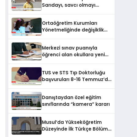
Sarıdayı, savcı olmayı
hedefliyor
Ortaöğretim Kurumları
Yönetmeliğinde değişiklik
yapıldı
Merkezi sınav puanıyla
öğrenci alan okullara yeni
kriterler
TUS ve STS Tıp Doktorluğu
başvuruları 8-16 Temmuz’da
alınacak
Danıştaydan özel eğitim
sınıflarında “kamera” kararı
Musul’da Yükseköğretim
Düzeyinde İlk Türkçe Bölümü
Açıldı