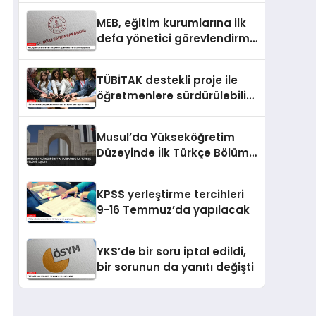
MEB, eğitim kurumlarına ilk
defa yönetici görevlendirme
takvimini yayımladı
TÜBİTAK destekli proje ile
öğretmenlere sürdürülebilir
tarım eğitimi verildi
Musul’da Yükseköğretim
Düzeyinde İlk Türkçe Bölümü
Açıldı
KPSS yerleştirme tercihleri
9-16 Temmuz’da yapılacak
YKS’de bir soru iptal edildi,
bir sorunun da yanıtı değişti