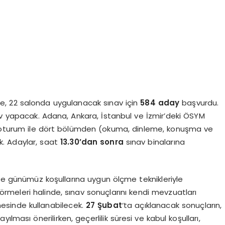
e, 22 salonda uygulanacak sınav için
584 aday
başvurdu.
 yapacak. Adana, Ankara, İstanbul ve İzmir’deki ÖSYM
ki oturum ile dört bölümden (okuma, dinleme, konuşma ve
. Adaylar, saat
13.30’dan sonra
sınav binalarına
rli ve günümüz koşullarına uygun ölçme teknikleriyle
görmeleri halinde, sınav sonuçlarını kendi mevzuatları
mesinde kullanabilecek.
27 Şubat
‘ta açıklanacak sonuçların,
ayılması önerilirken, geçerlilik süresi ve kabul koşulları,