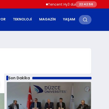
Tencent Hy3 dünya genelinde kullanıma s
22:42:57
POR
TEKNOLOJI
MAGAZIN
YAŞAM
Son Dakika