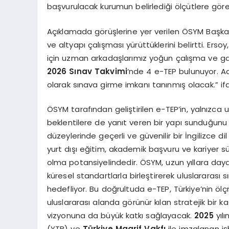
başvurulacak kurumun belirlediği ölçütlere göre
Açıklamada görüşlerine yer verilen ÖSYM Başk
ve altyapı çalışması yürüttüklerini belirtti. Ers
için uzman arkadaşlarımız yoğun çalışma ve gayr
2026 Sınav Takvimi
‘nde 4 e-TEP bulunuyor. A
olarak sınava girme imkanı tanınmış olacak.” ifad
ÖSYM tarafından geliştirilen e-TEP’in, yalnızca 
beklentilere de yanıt veren bir yapı sunduğunu v
düzeylerinde geçerli ve güvenilir bir İngilizce di
yurt dışı eğitim, akademik başvuru ve kariyer süre
olma potansiyelindedir. ÖSYM, uzun yıllara da
küresel standartlarla birleştirerek uluslararası
hedefliyor. Bu doğrultuda e-TEP, Türkiye’nin ö
uluslararası alanda görünür kılan stratejik bir k
vizyonuna da büyük katkı sağlayacak.
2025
yıl
(YTB) ve
Türkiye Maarif Vakfı
ile imzalanan işb