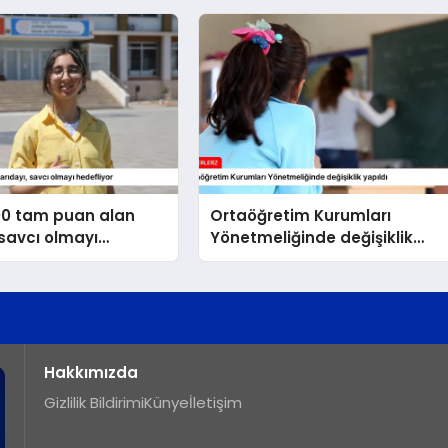
00 tam puan alan
Ortaöğretim Kurumları
 savcı olmayı
Yönetmeliğinde değişiklik
r
yapıldı
Hakkımızda
Gizlilik Bildirimi
Künye
İletişim