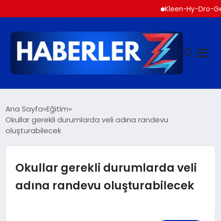
Kleen-Hy-Dro-Gen Inc., 
GÜNDEM
Ana Sayfa
Eğitim
Okullar gerekli durumlarda veli adına randevu
oluşturabilecek
SIYASET
DÜNYA
Okullar gerekli durumlarda veli
adına randevu oluşturabilecek
EKONOMI
SPOR