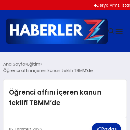
Derya Arms, İstanbul Pr
GÜNDEM
Ana Sayfa
Eğitim
Öğrenci affını içeren kanun teklifi TBMM’de
SIYASET
Öğrenci affını içeren kanun
DÜNYA
teklifi TBMM’de
EKONOMI
Paylaş
02 Temmuz 2026
SPOR