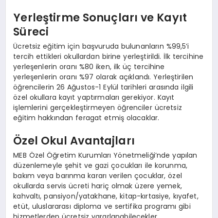
Yerleştirme Sonuçları ve Kayıt
Süreci
Ücretsiz eğitim için başvuruda bulunanların %99,5’i
tercih ettikleri okullardan birine yerleştirildi. İlk tercihine
yerleşenlerin oranı %80 iken, ilk üç tercihine
yerleşenlerin oranı %97 olarak açıklandı. Yerleştirilen
öğrencilerin 26 Ağustos-1 Eylül tarihleri arasında ilgili
özel okullara kayıt yaptırmaları gerekiyor. Kayıt
işlemlerini gerçekleştirmeyen öğrenciler ücretsiz
eğitim hakkından feragat etmiş olacaklar.
Özel Okul Avantajları
MEB Özel Öğretim Kurumları Yönetmeliği’nde yapılan
düzenlemeyle şehit ve gazi çocukları ile korunma,
bakım veya barınma kararı verilen çocuklar, özel
okullarda servis ücreti hariç olmak üzere yemek,
kahvaltı, pansiyon/yatakhane, kitap-kırtasiye, kıyafet,
etüt, uluslararası diploma ve sertifika programı gibi
hizmetlerden ücretsiz yararlanabilecekler.