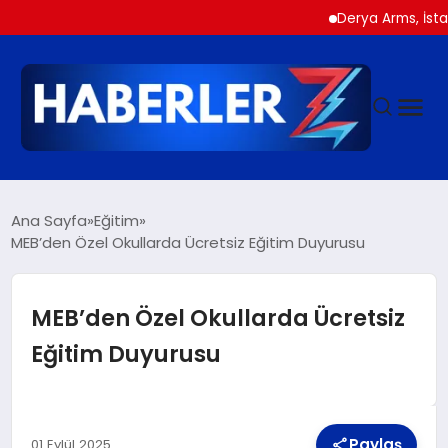
Derya Arms, İstanbul P
GÜNDEM
Ana Sayfa
Eğitim
MEB’den Özel Okullarda Ücretsiz Eğitim Duyurusu
SIYASET
MEB’den Özel Okullarda Ücretsiz
DÜNYA
Eğitim Duyurusu
EKONOMI
Paylaş
01 Eylül 2025
SPOR