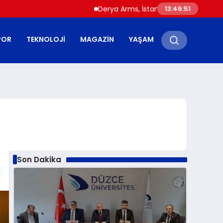
Derya Arms, İstanbul Prohunt 2026’da yeni 
13:46:52
POR
TEKNOLOJI
MAGAZIN
YAŞAM
Son Dakika