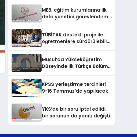
MEB, eğitim kurumlarına ilk
defa yönetici görevlendirme
takvimini yayımladı
TÜBİTAK destekli proje ile
öğretmenlere sürdürülebilir
tarım eğitimi verildi
Musul’da Yükseköğretim
Düzeyinde İlk Türkçe Bölümü
Açıldı
KPSS yerleştirme tercihleri
9-16 Temmuz’da yapılacak
YKS’de bir soru iptal edildi,
bir sorunun da yanıtı değişti