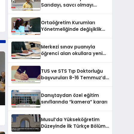
Sarıdayı, savcı olmayı
hedefliyor
Ortaöğretim Kurumları
Yönetmeliğinde değişiklik
yapıldı
Merkezi sınav puanıyla
öğrenci alan okullara yeni
kriterler
TUS ve STS Tıp Doktorluğu
başvuruları 8-16 Temmuz’da
alınacak
Danıştaydan özel eğitim
sınıflarında “kamera” kararı
Musul’da Yükseköğretim
Düzeyinde İlk Türkçe Bölümü
Açıldı