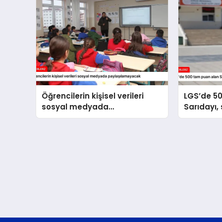
Öğrencilerin kişisel verileri
LGS’de 5
sosyal medyada
Sarıdayı,
paylaşılamayacak
hedefliyo