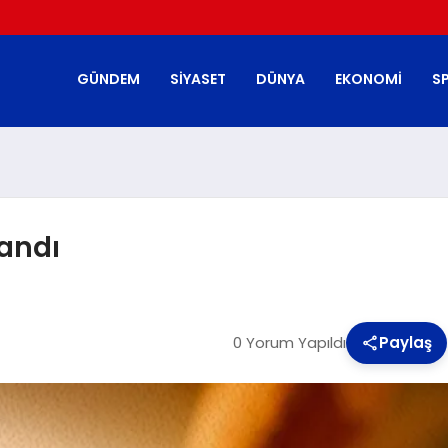
GÜNDEM
SIYASET
DÜNYA
EKONOMI
S
landı
0 Yorum Yapıldı
Paylaş