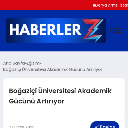
Derya Arms, İstanbul Pr
GÜNDEM
Ana Sayfa
Eğitim
Boğaziçi Üniversitesi Akademik Gücünü Artırıyor
SIYASET
Boğaziçi Üniversitesi Akademik
DÜNYA
Gücünü Artırıyor
EKONOMI
Paylaş
27 Ocak 2026
SPOR