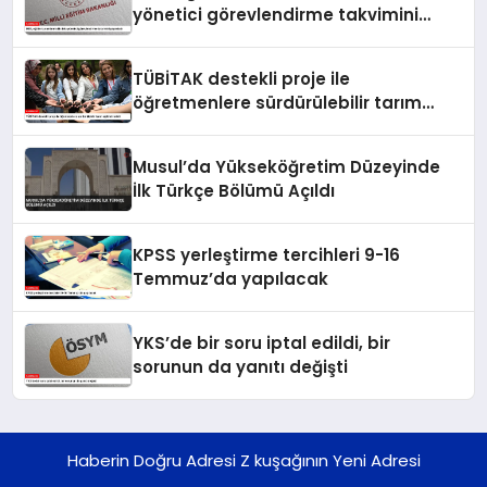
yönetici görevlendirme takvimini
yayımladı
TÜBİTAK destekli proje ile
öğretmenlere sürdürülebilir tarım
eğitimi verildi
Musul’da Yükseköğretim Düzeyinde
İlk Türkçe Bölümü Açıldı
KPSS yerleştirme tercihleri 9-16
Temmuz’da yapılacak
YKS’de bir soru iptal edildi, bir
sorunun da yanıtı değişti
Haberin Doğru Adresi Z kuşağının Yeni Adresi