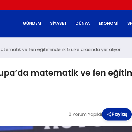
GÜNDEM
SIYASET
DÜNYA
EKONOMI
S
atematik ve fen eğitiminde ilk 5 ülke arasında yer alıyor
upa’da matematik ve fen eğitim
0 Yorum Yapıldı
Paylaş