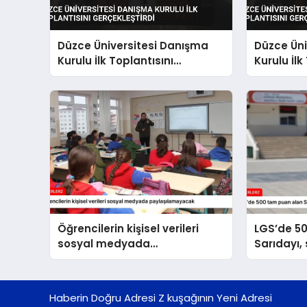
Düzce Üniversitesi Danışma
Düzce Üni
Kurulu İlk Toplantısını
Kurulu İlk
Gerçekleştirdi
Gerçekleş
Öğrencilerin kişisel verileri
LGS’de 5
sosyal medyada
Sarıdayı,
paylaşılamayacak
hedefliyo
Haberin Doğru Adresi Z kuşağının Yeni Adresi