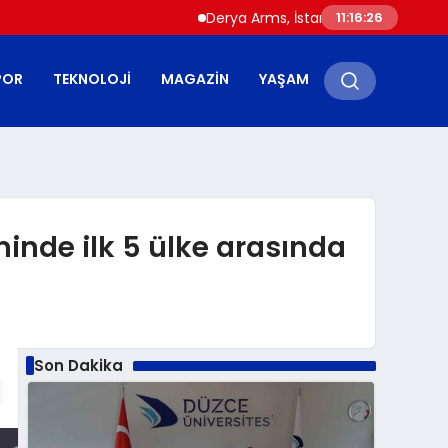
Derya Arms, İstanbul Prohunt 2026’da yeni
11:16:27
POR
TEKNOLOJI
MAGAZIN
YAŞAM
inde ilk 5 ülke arasında
Son Dakika