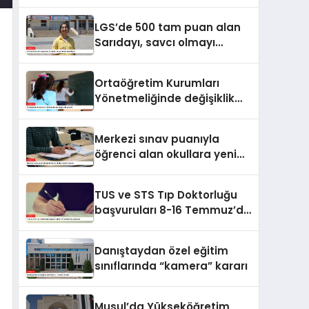
paylaşılamayacak
LGS’de 500 tam puan alan
Sarıdayı, savcı olmayı
hedefliyor
Ortaöğretim Kurumları
Yönetmeliğinde değişiklik
yapıldı
Merkezi sınav puanıyla
öğrenci alan okullara yeni
kriterler
TUS ve STS Tıp Doktorluğu
başvuruları 8-16 Temmuz’da
alınacak
Danıştaydan özel eğitim
sınıflarında “kamera” kararı
Musul’da Yükseköğretim