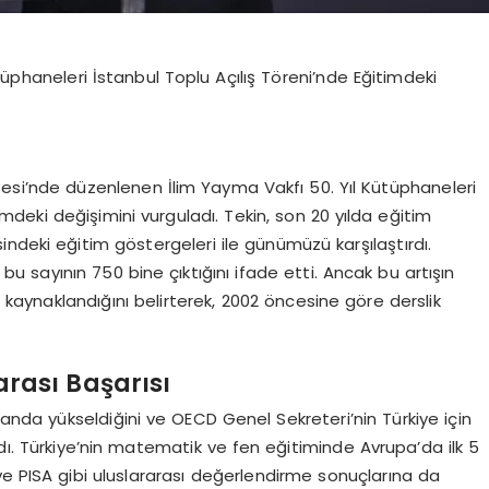
tüphaneleri İstanbul Toplu Açılış Töreni’nde Eğitimdeki
sesi’nde düzenlenen İlim Yayma Vakfı 50. Yıl Kütüphaneleri
imdeki değişimini vurguladı. Tekin, son 20 yılda eğitim
ndeki eğitim göstergeleri ile günümüzü karşılaştırdı.
u sayının 750 bine çıktığını ifade etti. Ancak bu artışın
 kaynaklandığını belirterek, 2002 öncesine göre derslik
arası Başarısı
landa yükseldiğini ve OECD Genel Sekreteri’nin Türkiye için
. Türkiye’nin matematik ve fen eğitiminde Avrupa’da ilk 5
S ve PISA gibi uluslararası değerlendirme sonuçlarına da