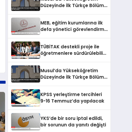
Düzeyinde İlk Türkçe Bölümü
Açıldı
MEB, eğitim kurumlarına ilk
defa yönetici görevlendirme
takvimini yayımladı
TÜBİTAK destekli proje ile
öğretmenlere sürdürülebilir
tarım eğitimi verildi
Musul’da Yükseköğretim
Düzeyinde İlk Türkçe Bölümü
Açıldı
KPSS yerleştirme tercihleri
9-16 Temmuz’da yapılacak
YKS’de bir soru iptal edildi,
bir sorunun da yanıtı değişti