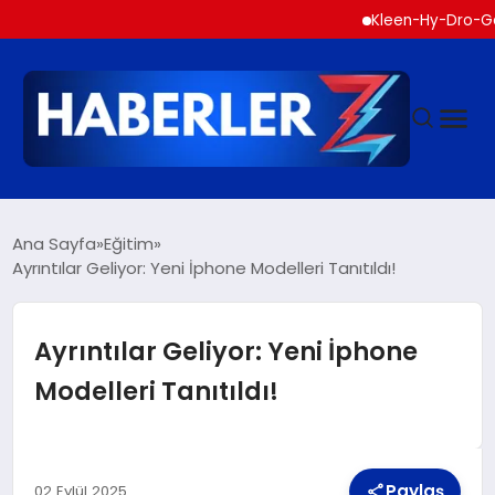
Kleen-Hy-Dro-Gen Inc.,
GÜNDEM
Ana Sayfa
Eğitim
Ayrıntılar Geliyor: Yeni İphone Modelleri Tanıtıldı!
SIYASET
Ayrıntılar Geliyor: Yeni İphone
DÜNYA
Modelleri Tanıtıldı!
EKONOMI
Paylaş
02 Eylül 2025
SPOR