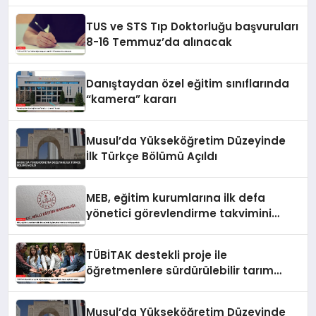
TUS ve STS Tıp Doktorluğu başvuruları
8-16 Temmuz’da alınacak
Danıştaydan özel eğitim sınıflarında
“kamera” kararı
Musul’da Yükseköğretim Düzeyinde
İlk Türkçe Bölümü Açıldı
MEB, eğitim kurumlarına ilk defa
yönetici görevlendirme takvimini
yayımladı
TÜBİTAK destekli proje ile
öğretmenlere sürdürülebilir tarım
eğitimi verildi
Musul’da Yükseköğretim Düzeyinde