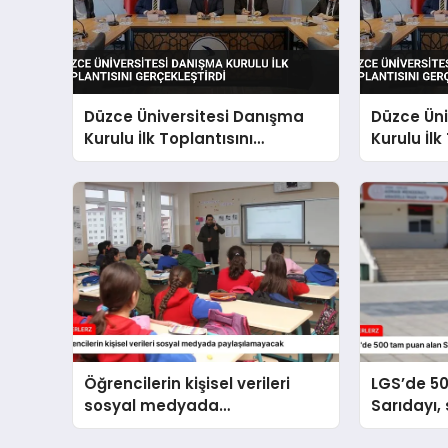
Düzce Üniversitesi Danışma
Düzce Üni
Kurulu İlk Toplantısını
Kurulu İlk
Gerçekleştirdi
Gerçekleş
Öğrencilerin kişisel verileri
LGS’de 5
sosyal medyada
Sarıdayı,
paylaşılamayacak
hedefliyo