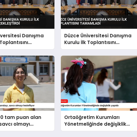
versitesi Danışma
Düzce Üniversitesi Danışma
 Toplantısını
Kurulu İlk Toplantısını
tirdi
Tamamladı
00 tam puan alan
Ortaöğretim Kurumları
 savcı olmayı
Yönetmeliğinde değişiklik
r
yapıldı