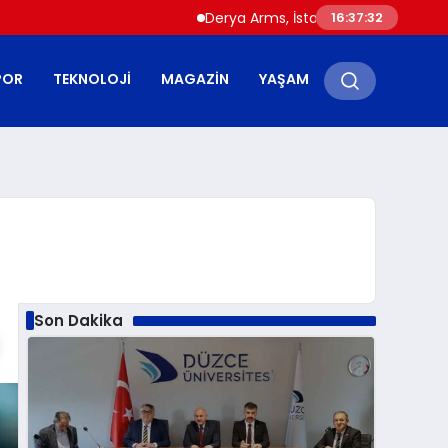
Derya Arms, İstanbul Prohunt 2026’da yen
16:37:33
POR
TEKNOLOJI
MAGAZIN
YAŞAM
Son Dakika