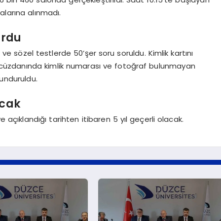
alarına alınmadı.
urdu
e sözel testlerde 50’şer soru soruldu. Kimlik kartını
cüzdanında kimlik numarası ve fotoğraf bulunmayan
lunduruldu.
acak
e açıklandığı tarihten itibaren 5 yıl geçerli olacak.