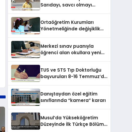
Sarıdayı, savcı olmayı
hedefliyor
Ortaöğretim Kurumları
Yönetmeliğinde değişiklik
yapıldı
Merkezi sınav puanıyla
öğrenci alan okullara yeni
kriterler
TUS ve STS Tıp Doktorluğu
başvuruları 8-16 Temmuz’da
alınacak
Danıştaydan özel eğitim
sınıflarında “kamera” kararı
Musul’da Yükseköğretim
Düzeyinde İlk Türkçe Bölümü
Açıldı