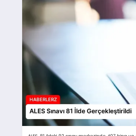
ALES, 81 ildeki 92 sınav merkezinde 407 bina ve 