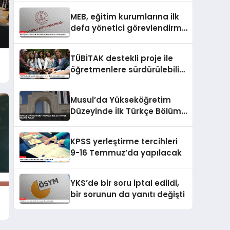
MEB, eğitim kurumlarına ilk
defa yönetici görevlendirme
takvimini yayımladı
TÜBİTAK destekli proje ile
öğretmenlere sürdürülebilir
tarım eğitimi verildi
Musul’da Yükseköğretim
Düzeyinde İlk Türkçe Bölümü
Açıldı
KPSS yerleştirme tercihleri
9-16 Temmuz’da yapılacak
YKS’de bir soru iptal edildi,
bir sorunun da yanıtı değişti