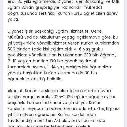
erdi. Bu yılki eğitimlerde, Diyanet İşleri Başkanlığı ve Milli
Eğitim Bakanlığı işbirliğiyle hazırlanan müfredat
doğrultusunda sertifikalı Kur’an kursu öğreticileri görev
yaptı.
Diyanet İşleri Başkanlığı Eğitim Hizmetleri Genel
Müdürü Sedide Akbulut’un yaptığı açıklamaya göre, bu
yıl yetişkinlere yönelik hizmet veren Kur’an kurslarından
500 binden fazla kişi eğitim aldı. 4-6 yaş grubu
çocuklara yönelik Kur’an kurslarından 230 bin öğrenci,
7-10 yaş grubundan 130 bin çocuk eğitimini
tamamladı. Ayrıca, 11-14 yaş aralığındaki öğrencilere
yönelik başlatılan Kur’an kurslarına da 30 bin
öğrencinin katıldığı belirtildi.
Akbulut, Kur’an kurslarına olan ilginin artarak devam
ettiğini vurgulayarak, 2025-2026 eğitim öğretim yılını
başarıyla tamamladıklarını ve şimdi yaz Kur’an
kurslarını heyecanla beklediklerini ifade etti. Geçtiğimiz
yıl 2,5 milyon öğrencinin Kur’an kurslarından
faydalandığını belirten Akbulut, bu yıl daha fazla
çocuğa ulaşmayı hedeflediklerini söyledi.