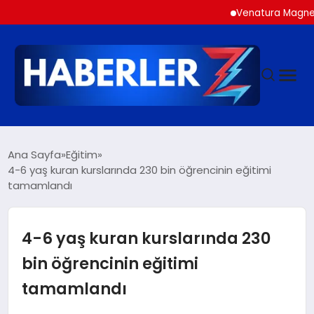
Venatura Magnezyum: Fo
GÜNDEM
Ana Sayfa
Eğitim
4-6 yaş kuran kurslarında 230 bin öğrencinin eğitimi
tamamlandı
SIYASET
DÜNYA
4-6 yaş kuran kurslarında 230
bin öğrencinin eğitimi
EKONOMI
tamamlandı
SPOR