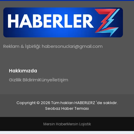
TEKNOLOJI
MAGAZIN
Reklam & İşbirliği:
habersonuclari@gmail.com
YAŞAM
Hakkımızda
Gizlilik Bildirimi
Künye
İletişim
Copyright © 2026 Tüm hakları HABERLERZ 'de saklıdır.
Seobaz Haber Teması
Mersin Haber
Mersin Lojistik