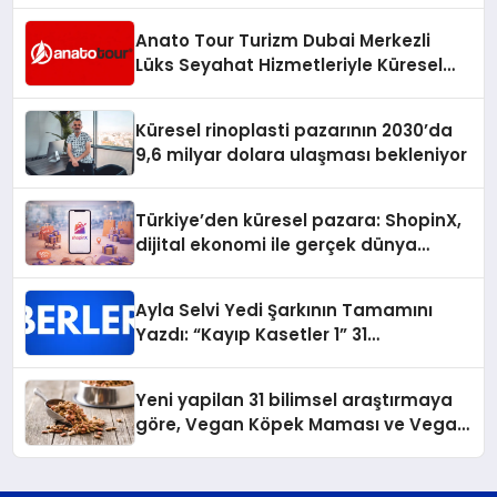
Anato Tour Turizm Dubai Merkezli
Lüks Seyahat Hizmetleriyle Küresel
Turizmde Öne Çıkıyor
Küresel rinoplasti pazarının 2030’da
9,6 milyar dolara ulaşması bekleniyor
Türkiye’den küresel pazara: ShopinX,
dijital ekonomi ile gerçek dünya
alışverişini bir araya getirmeyi
hedefliyor
Ayla Selvi Yedi Şarkının Tamamını
Yazdı: “Kayıp Kasetler 1” 31
Temmuz’da Yayında
Yeni yapilan 31 bilimsel araştırmaya
göre, Vegan Köpek Maması ve Vegan
Kedi Mamasının İyi Sindirildiğini
Ortaya Koydu