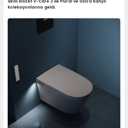
akıllı klozet V-Care 3 ile Plural ve Glora banyo
koleksiyonlarına geldi.