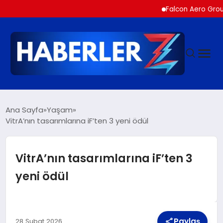
Falcon Aero Group, Havac
GÜNDEM
Ana Sayfa
Yaşam
VitrA’nın tasarımlarına iF’ten 3 yeni ödül
SIYASET
VitrA’nın tasarımlarına iF’ten 3
DÜNYA
yeni ödül
EKONOMI
Paylaş
28 Şubat 2026
SPOR