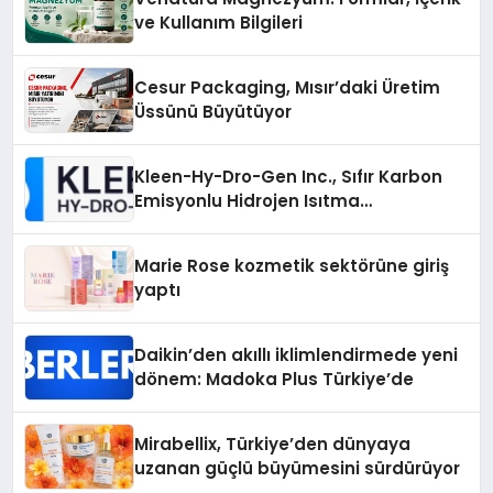
ve Kullanım Bilgileri
Cesur Packaging, Mısır’daki Üretim
Üssünü Büyütüyor
Kleen-Hy-Dro-Gen Inc., Sıfır Karbon
Emisyonlu Hidrojen Isıtma
Teknolojisinde ISO ve TSSA
Düzenleyici Onaylarını Aldı
Marie Rose kozmetik sektörüne giriş
yaptı
Daikin’den akıllı iklimlendirmede yeni
dönem: Madoka Plus Türkiye’de
Mirabellix, Türkiye’den dünyaya
uzanan güçlü büyümesini sürdürüyor