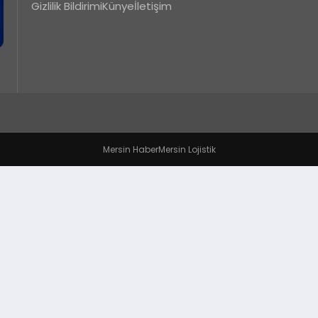
Gizlilik Bildirimi
Künye
İletişim
Mersin Haber
Mersin Lojistik