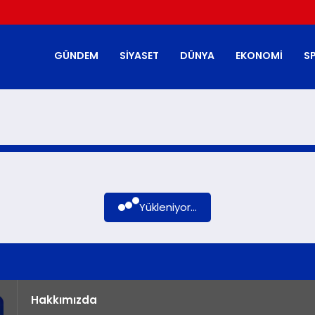
GÜNDEM
SIYASET
DÜNYA
EKONOMI
S
Yükleniyor...
Hakkımızda