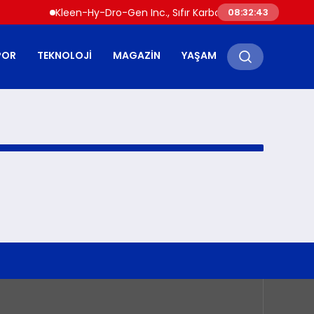
Kleen-Hy-Dro-Gen Inc., Sıfır Karbon Emisyonlu Hidrojen 
08:32:43
POR
TEKNOLOJI
MAGAZIN
YAŞAM