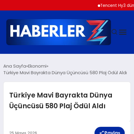
Tencent Hy3 dünya gen
GÜNDEM
Ana Sayfa
Ekonomi
Türkiye Mavi Bayrakta Dünya Üçüncüsü 580 Plaj Ödül Aldı
SIYASET
Türkiye Mavi Bayrakta Dünya
DÜNYA
Üçüncüsü 580 Plaj Ödül Aldı
EKONOMI
Paylaş
25 Mayıs 2026
SPOR