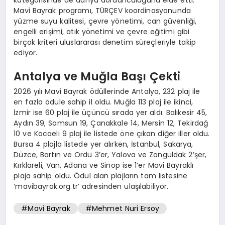
Mavi Bayrak programı, TÜRÇEV koordinasyonunda
yüzme suyu kalitesi, çevre yönetimi, can güvenliği,
engelli erişimi, atık yönetimi ve çevre eğitimi gibi
birçok kriteri uluslararası denetim süreçleriyle takip
ediyor.
Antalya ve Muğla Başı Çekti
2026 yılı Mavi Bayrak ödüllerinde Antalya, 232 plaj ile
en fazla ödüle sahip il oldu. Muğla 113 plaj ile ikinci,
İzmir ise 60 plaj ile üçüncü sırada yer aldı. Balıkesir 45,
Aydın 39, Samsun 19, Çanakkale 14, Mersin 12, Tekirdağ
10 ve Kocaeli 9 plaj ile listede öne çıkan diğer iller oldu.
Bursa 4 plajla listede yer alırken, İstanbul, Sakarya,
Düzce, Bartın ve Ordu 3’er, Yalova ve Zonguldak 2’şer,
Kırklareli, Van, Adana ve Sinop ise 1’er Mavi Bayraklı
plaja sahip oldu. Ödül alan plajların tam listesine
‘mavibayrak.org.tr’ adresinden ulaşılabiliyor.
#Mavi Bayrak
#Mehmet Nuri Ersoy