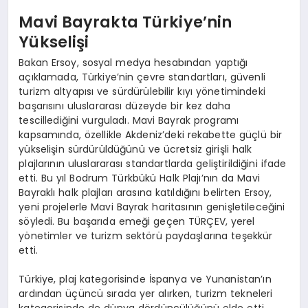
Mavi Bayrakta Türkiye’nin
Yükselişi
Bakan Ersoy, sosyal medya hesabından yaptığı
açıklamada, Türkiye’nin çevre standartları, güvenli
turizm altyapısı ve sürdürülebilir kıyı yönetimindeki
başarısını uluslararası düzeyde bir kez daha
tescillediğini vurguladı. Mavi Bayrak programı
kapsamında, özellikle Akdeniz’deki rekabette güçlü bir
yükselişin sürdürüldüğünü ve ücretsiz girişli halk
plajlarının uluslararası standartlarda geliştirildiğini ifade
etti. Bu yıl Bodrum Türkbükü Halk Plajı’nın da Mavi
Bayraklı halk plajları arasına katıldığını belirten Ersoy,
yeni projelerle Mavi Bayrak haritasının genişletileceğini
söyledi. Bu başarıda emeği geçen TÜRÇEV, yerel
yönetimler ve turizm sektörü paydaşlarına teşekkür
etti.
Türkiye, plaj kategorisinde İspanya ve Yunanistan’ın
ardından üçüncü sırada yer alırken, turizm tekneleri
kategorisinde de dünya dördüncülüğünü elde etti.