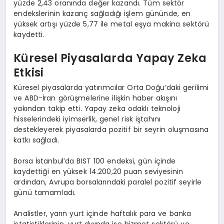
yüzde 2,43 oranında değer kazandı. Tüm sektör
endekslerinin kazanç sağladığı işlem gününde, en
yüksek artışı yüzde 5,77 ile metal eşya makina sektörü
kaydetti.
Küresel Piyasalarda Yapay Zeka
Etkisi
Küresel piyasalarda yatırımcılar Orta Doğu’daki gerilimi
ve ABD-İran görüşmelerine ilişkin haber akışını
yakından takip etti. Yapay zeka odaklı teknoloji
hisselerindeki iyimserlik, genel risk iştahını
destekleyerek piyasalarda pozitif bir seyrin oluşmasına
katkı sağladı.
Borsa İstanbul’da BIST 100 endeksi, gün içinde
kaydettiği en yüksek 14.200,20 puan seviyesinin
ardından, Avrupa borsalarındaki paralel pozitif seyirle
günü tamamladı.
Analistler, yarın yurt içinde haftalık para ve banka
istatistiklerinin, yurt dışında ise hizmet sektörü ve