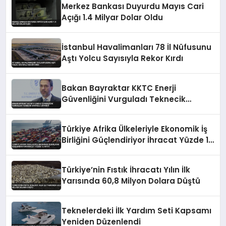
Merkez Bankası Duyurdu Mayıs Cari
Açığı 1.4 Milyar Dolar Oldu
İstanbul Havalimanları 78 İl Nüfusunu
Aştı Yolcu Sayısıyla Rekor Kırdı
Bakan Bayraktar KKTC Enerji
Güvenliğini Vurguladı Teknecik
Santrali Ziyareti
Türkiye Afrika Ülkeleriyle Ekonomik İş
Birliğini Güçlendiriyor İhracat Yüzde 12
Arttı
Türkiye’nin Fıstık İhracatı Yılın İlk
Yarısında 60,8 Milyon Dolara Düştü
Teknelerdeki İlk Yardım Seti Kapsamı
Yeniden Düzenlendi