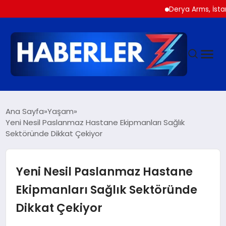
Derya Arms, İstanbul Pro
GÜNDEM
Ana Sayfa
Yaşam
Yeni Nesil Paslanmaz Hastane Ekipmanları Sağlık
Sektöründe Dikkat Çekiyor
SIYASET
DÜNYA
Yeni Nesil Paslanmaz Hastane
Ekipmanları Sağlık Sektöründe
EKONOMI
Dikkat Çekiyor
SPOR