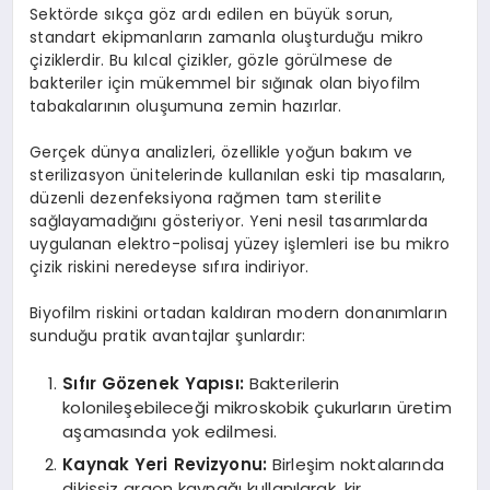
Sektörde sıkça göz ardı edilen en büyük sorun,
standart ekipmanların zamanla oluşturduğu mikro
çiziklerdir. Bu kılcal çizikler, gözle görülmese de
bakteriler için mükemmel bir sığınak olan biyofilm
tabakalarının oluşumuna zemin hazırlar.
Gerçek dünya analizleri, özellikle yoğun bakım ve
sterilizasyon ünitelerinde kullanılan eski tip masaların,
düzenli dezenfeksiyona rağmen tam sterilite
sağlayamadığını gösteriyor. Yeni nesil tasarımlarda
uygulanan elektro-polisaj yüzey işlemleri ise bu mikro
çizik riskini neredeyse sıfıra indiriyor.
Biyofilm riskini ortadan kaldıran modern donanımların
sunduğu pratik avantajlar şunlardır:
Sıfır Gözenek Yapısı:
Bakterilerin
kolonileşebileceği mikroskobik çukurların üretim
aşamasında yok edilmesi.
Kaynak Yeri Revizyonu:
Birleşim noktalarında
dikişsiz argon kaynağı kullanılarak, kir