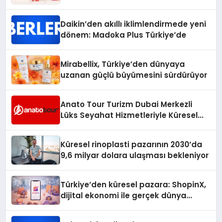
Daikin’den akıllı iklimlendirmede yeni
dönem: Madoka Plus Türkiye’de
Mirabellix, Türkiye’den dünyaya
uzanan güçlü büyümesini sürdürüyor
Anato Tour Turizm Dubai Merkezli
Lüks Seyahat Hizmetleriyle Küresel
Turizmde Öne Çıkıyor
Küresel rinoplasti pazarının 2030’da
9,6 milyar dolara ulaşması bekleniyor
Türkiye’den küresel pazara: ShopinX,
dijital ekonomi ile gerçek dünya
alışverişini bir araya getirmeyi
hedefliyor