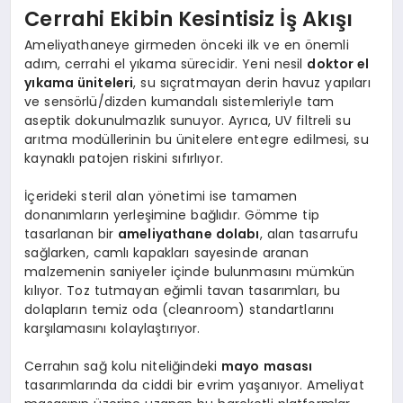
Cerrahi Ekibin Kesintisiz İş Akışı
Ameliyathaneye girmeden önceki ilk ve en önemli
adım, cerrahi el yıkama sürecidir. Yeni nesil
doktor el
yıkama üniteleri
, su sıçratmayan derin havuz yapıları
ve sensörlü/dizden kumandalı sistemleriyle tam
aseptik dokunulmazlık sunuyor. Ayrıca, UV filtreli su
arıtma modüllerinin bu ünitelere entegre edilmesi, su
kaynaklı patojen riskini sıfırlıyor.
İçerideki steril alan yönetimi ise tamamen
donanımların yerleşimine bağlıdır. Gömme tip
tasarlanan bir
ameliyathane dolabı
, alan tasarrufu
sağlarken, camlı kapakları sayesinde aranan
malzemenin saniyeler içinde bulunmasını mümkün
kılıyor. Toz tutmayan eğimli tavan tasarımları, bu
dolapların temiz oda (cleanroom) standartlarını
karşılamasını kolaylaştırıyor.
Cerrahın sağ kolu niteliğindeki
mayo masası
tasarımlarında da ciddi bir evrim yaşanıyor. Ameliyat