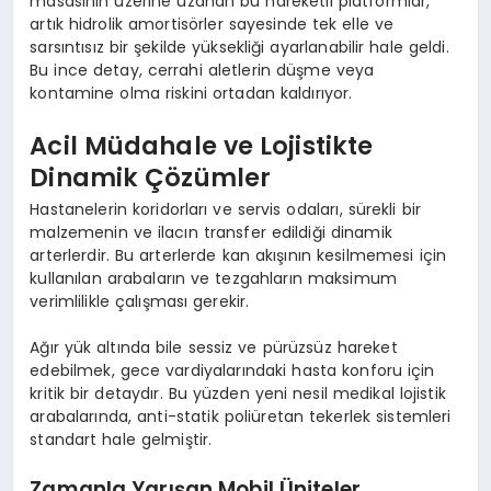
masasının üzerine uzanan bu hareketli platformlar,
artık hidrolik amortisörler sayesinde tek elle ve
sarsıntısız bir şekilde yüksekliği ayarlanabilir hale geldi.
Bu ince detay, cerrahi aletlerin düşme veya
kontamine olma riskini ortadan kaldırıyor.
Acil Müdahale ve Lojistikte
Dinamik Çözümler
Hastanelerin koridorları ve servis odaları, sürekli bir
malzemenin ve ilacın transfer edildiği dinamik
arterlerdir. Bu arterlerde kan akışının kesilmemesi için
kullanılan arabaların ve tezgahların maksimum
verimlilikle çalışması gerekir.
Ağır yük altında bile sessiz ve pürüzsüz hareket
edebilmek, gece vardiyalarındaki hasta konforu için
kritik bir detaydır. Bu yüzden yeni nesil medikal lojistik
arabalarında, anti-statik poliüretan tekerlek sistemleri
standart hale gelmiştir.
Zamanla Yarışan Mobil Üniteler