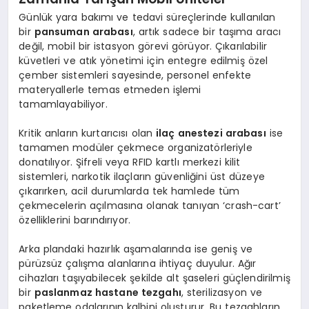
Günlük yara bakımı ve tedavi süreçlerinde kullanılan
bir
pansuman arabası
, artık sadece bir taşıma aracı
değil, mobil bir istasyon görevi görüyor. Çıkarılabilir
küvetleri ve atık yönetimi için entegre edilmiş özel
çember sistemleri sayesinde, personel enfekte
materyallerle temas etmeden işlemi
tamamlayabiliyor.
Kritik anların kurtarıcısı olan
ilaç anestezi arabası
ise
tamamen modüler çekmece organizatörleriyle
donatılıyor. Şifreli veya RFID kartlı merkezi kilit
sistemleri, narkotik ilaçların güvenliğini üst düzeye
çıkarırken, acil durumlarda tek hamlede tüm
çekmecelerin açılmasına olanak tanıyan ‘crash-cart’
özelliklerini barındırıyor.
Arka plandaki hazırlık aşamalarında ise geniş ve
pürüzsüz çalışma alanlarına ihtiyaç duyulur. Ağır
cihazları taşıyabilecek şekilde alt şaseleri güçlendirilmiş
bir
paslanmaz hastane tezgahı
, sterilizasyon ve
paketleme odalarının kalbini oluşturur. Bu tezgahların