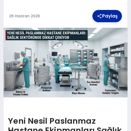
Paylaş
26 Haziran 2026
TEKNOLOJI
MAGAZIN
YAŞAM
Yeni Nesil Paslanmaz
Hastane Ekipmanları Sağlık