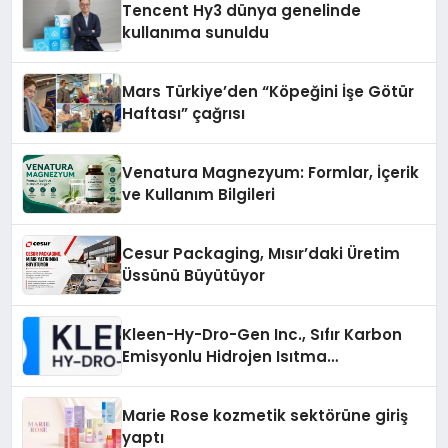
Tencent Hy3 dünya genelinde
kullanıma sunuldu
Mars Türkiye’den “Köpeğini İşe Götür
Haftası” çağrısı
Venatura Magnezyum: Formlar, İçerik
ve Kullanım Bilgileri
Cesur Packaging, Mısır’daki Üretim
Üssünü Büyütüyor
Kleen-Hy-Dro-Gen Inc., Sıfır Karbon
Emisyonlu Hidrojen Isıtma
Teknolojisinde ISO ve TSSA
Düzenleyici Onaylarını Aldı
Marie Rose kozmetik sektörüne giriş
yaptı