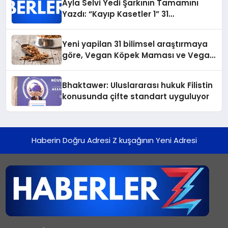
Ayla Selvi Yedi Şarkının Tamamını
Yazdı: “Kayıp Kasetler 1” 31
Temmuz’da Yayında
Yeni yapilan 31 bilimsel araştırmaya
göre, Vegan Köpek Maması ve Vegan
Kedi Mamasının İyi Sindirildiğini
Ortaya Koydu
Bhaktawer: Uluslararası hukuk Filistin
konusunda çifte standart uyguluyor
Haberin Doğru Adresi Z kuşağının Yeni Adresi