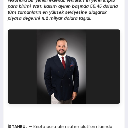
rekorlara bir yenisi eklendi. WhiteBIT’in yerel kripto
para birimi WBT, kasım ayının başında 55,45 dolarla
tüm zamanların en yüksek seviyesine ulaşarak
piyasa değerini 11,2 milyar dolara taşıdı.
İSTANBUL
—
Kripto para alım satım platformlarında