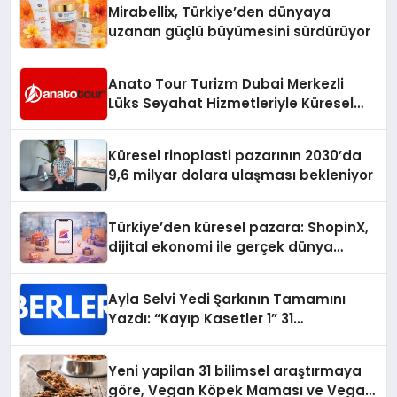
Mirabellix, Türkiye’den dünyaya
uzanan güçlü büyümesini sürdürüyor
Anato Tour Turizm Dubai Merkezli
Lüks Seyahat Hizmetleriyle Küresel
Turizmde Öne Çıkıyor
Küresel rinoplasti pazarının 2030’da
9,6 milyar dolara ulaşması bekleniyor
Türkiye’den küresel pazara: ShopinX,
dijital ekonomi ile gerçek dünya
alışverişini bir araya getirmeyi
hedefliyor
Ayla Selvi Yedi Şarkının Tamamını
Yazdı: “Kayıp Kasetler 1” 31
Temmuz’da Yayında
Yeni yapilan 31 bilimsel araştırmaya
göre, Vegan Köpek Maması ve Vegan