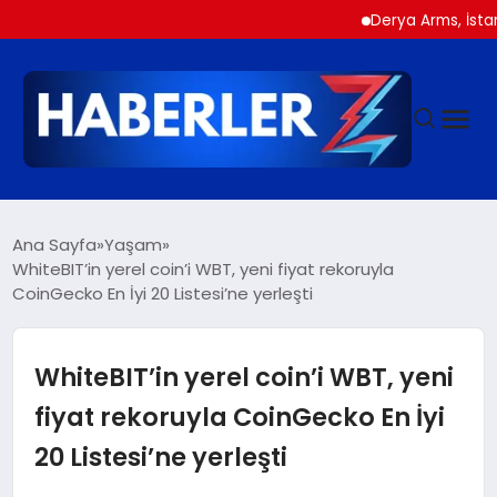
Derya Arms, İstanbul Pro
GÜNDEM
Ana Sayfa
Yaşam
WhiteBIT’in yerel coin’i WBT, yeni fiyat rekoruyla
CoinGecko En İyi 20 Listesi’ne yerleşti
SIYASET
DÜNYA
WhiteBIT’in yerel coin’i WBT, yeni
fiyat rekoruyla CoinGecko En İyi
EKONOMI
20 Listesi’ne yerleşti
SPOR