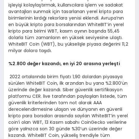
işleyişi kolaylaştırmak, kullanıcılara işlem ve sadakat
avantajları sunmak için tasarlanan yerel kripto para
birimlerinin kırdığı rekorlara yenisi eklendi. Avrupa’nın
en büyük kripto para borsalarından WhiteBIT’in yerel
kripto para birimi WBT, kasım ayının başında 55,45
dolarla tüm zamanların en yüksek seviyesine ulaştı.
WhiteBIT Coin (WBT), bu yükselişle piyasa değerini 11,2
milyar dolara taşıdı.
%2.800 değer kazandı, en iyi 20 arasına yerleşti
2022 ortalarında birim fiyatı 1,90 dolardan piyasaya
sürülen WhiteBIT Coin, ilk arzından bu yana %2.800’ün
üzerinde değer kazandı. Siber güvenlik sertifikasyon
platformu CER. live tarafından paylaşılan listede, tüm
güvenlik kriterlerinden tam not alarak AAA
derecelendirmesine ulaşan ve dünyanın en güvenli
kripto para borsaları arasında sayılan WhiteBIT’in yerel
coin’i olan WBT, 13 Kasım sabahı CoinGecko verilerine
göre yalnızca son 30 günde %30’un üzerinde değer
kazandı. WhiteBIT Coin, yükseliş trendiyle tüm