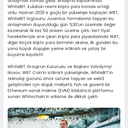
anlaşması sonrası geldi. Anlaşma kapsamında
WhiteBIT, kulübün resmi kripto para borsası ortağı
oldu. Haziran 2025’e güçlü bir yükselişle başlayan WBT,
WhiteBIT logosunu Juventus formalarına taşıyan bu
anlaşmanın duyurulduğu gün %30’un üzerinde değer
kazanarak ilk kez 50 doların üzerine çıktı. Sert fiyat
hareketleriyle öne çıkan kripto para piyasalarında WBT,
diğer birçok kripto para biriminin aksine, ilk günden bu
yana büyük düşüşler yerine istikrarlı ve yatay bir
büyüme kaydetti.
WhiteBIT Group’un Kurucusu ve Başkanı Volodymyr
Nosov, WBT Coin’in istikrarlı yükselişinde, WhiteBIT’in
teknoloji gücünü zincir üstüne taşıyan ve web3
geliştiricileri için düşük maliyetli, hızlı ve güvenli bir
Ethereum sanal makine (EVM) blokzinciri platformu
sunan Whitechain’in etkisine de dikkat çekti.