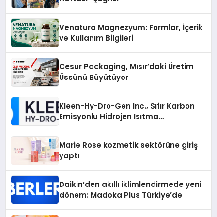
Venatura Magnezyum: Formlar, İçerik
ve Kullanım Bilgileri
Cesur Packaging, Mısır’daki Üretim
Üssünü Büyütüyor
Kleen-Hy-Dro-Gen Inc., Sıfır Karbon
Emisyonlu Hidrojen Isıtma
Teknolojisinde ISO ve TSSA
Düzenleyici Onaylarını Aldı
Marie Rose kozmetik sektörüne giriş
yaptı
Daikin’den akıllı iklimlendirmede yeni
dönem: Madoka Plus Türkiye’de