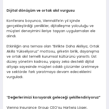
Dijital d
ö
nüşüm ve ortak akıl vurgusu
Konferans boyunca, Viennalife’ın yıl içinde
gerçekleştirdiği yenilikler, dijitalleşme yolculuğu ve
müşteri deneyimini ileriye taşıyan uygulamaları ele
alındı.
Etkinliğin ana teması olan “Birlikte Daha Akıllıyız, Ortak
Akılla Yükseliyoruz” mottosu, şirketin birlik, dayanışma
ve ortak akıl temelli kurumsal kültürünü yansıttı. Üst
düzey yönetim kadrosu, yapay zeka destekli dijital
altyapı sayesinde müşteri odaklı çözümler üretmeye
ve sektörde fark yaratmaya devam edeceklerini
vurguladı.
“
Değerlerimizi koruyarak geleceği şekillendiriyoruz”
Vienna Insurance Group CEO’su Hartwig Löger,