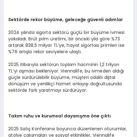
Sekt
ö
rde r
ekor
büyüme, geleceğe güvenli adımlar
2024 yılında sigorta sektörü güçlü bir büyüme ivmesi
yakaladı. Brüt prim üretimi, bir önceki yıla göre %73
artarak 838,5 milyar TL’ye, hayat sigortası primleri ise
%76 artışla rekor seviyelere ulaştı.
2025 itibarıyla sektörün toplam hacminin 1,2 trilyon
TL’yi aşması bekleniyor. Viennalife, bu ivmeden aldığı
güçle sürdürülebilir büyüme, müşteri odaklı dijital
dönüşüm ve yenilikçi hizmet anlayışı doğrultusunda
sektörde fark yaratmayı sürdürüyor.
Takım ruhu ve kurumsal dayanışma öne çıktı
2025 Satış Konferansı boyunca düzenlenen oturumlar,
atölye çalışmaları ve sosyal etkinlikler, Viennalife