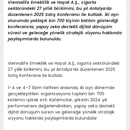
Viennalife Emeklilik ve Hayat A.Ş., sigorta
sekt
ö
ründeki 27 yıllık birikimini, bu yıl Antalya
’
da
d
üzenlenen 2025 Satış Konferansı ile kutladı. İki ayrı
oturumda yaklaşık bin 700 kişinin katılım g
ö
sterdiği
konferansta, yapay zeka destekli dijital d
ö
nüşüm
süreci ve geleceğe y
ö
nelik stratejik vizyonu hakkında
paylaşımlarda bulunuldu.
Viennalife Emeklilik ve Hayat A.Ş., sigorta sektöründeki
27 yıllık birikimini, bu yıl Antalya’da düzenlenen 2025
Satış Konferansı ile kutladı.
1–4 ve 4–7 Ekim tarihleri arasında, iki ayrı dönemde
gerçekleştirilen organizasyona toplam bin 700
katılımcı iştirak etti. Katılımcılar, şirketin 2024 yılı
performansını değerlendirirken, yapay zeka destekli
dijital dönüşüm süreci ve geleceğe yönelik stratejik
vizyonu hakkında paylaşımlarda bulundular.