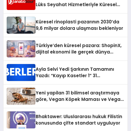
Lüks Seyahat Hizmetleriyle Küresel
Turizmde Öne Çıkıyor
Küresel rinoplasti pazarının 2030’da
9,6 milyar dolara ulaşması bekleniyor
Türkiye’den küresel pazara: ShopinX,
dijital ekonomi ile gerçek dünya
alışverişini bir araya getirmeyi
hedefliyor
Ayla Selvi Yedi Şarkının Tamamını
Yazdı: “Kayıp Kasetler 1” 31
Temmuz’da Yayında
Yeni yapilan 31 bilimsel araştırmaya
göre, Vegan Köpek Maması ve Vegan
Kedi Mamasının İyi Sindirildiğini
Ortaya Koydu
Bhaktawer: Uluslararası hukuk Filistin
konusunda çifte standart uyguluyor