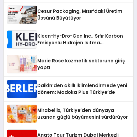
Cesur Packaging, Mısır’daki Üretim
Üssünü Büyütüyor
Kleen-Hy-Dro-Gen Inc., Sıfır Karbon
Emisyonlu Hidrojen Isıtma
Teknolojisinde ISO ve TSSA
Düzenleyici Onaylarını Aldı
Marie Rose kozmetik sektörüne giriş
yaptı
Daikin’den akıllı iklimlendirmede yeni
dönem: Madoka Plus Türkiye’de
Mirabellix, Türkiye’den dünyaya
uzanan güçlü büyümesini sürdürüyor
Anato Tour Turizm Dubai Merkezli