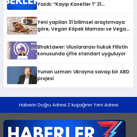
Yazdı: “Kayıp Kasetler 1” 31
Temmuz’da Yayında
Yeni yapilan 31 bilimsel araştırmaya
göre, Vegan Köpek Maması ve Vegan
Kedi Mamasının İyi Sindirildiğini
Ortaya Koydu
Bhaktawer: Uluslararası hukuk Filistin
konusunda çifte standart uyguluyor
Yunan uzman: Ukrayna savaşı bir ABD
projesi
Haberin Doğru Adresi Z kuşağının Yeni Adresi