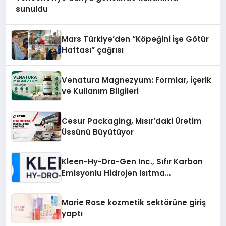
sunuldu
Mars Türkiye’den “Köpeğini İşe Götür
Haftası” çağrısı
Venatura Magnezyum: Formlar, İçerik
ve Kullanım Bilgileri
Cesur Packaging, Mısır’daki Üretim
Üssünü Büyütüyor
Kleen-Hy-Dro-Gen Inc., Sıfır Karbon
Emisyonlu Hidrojen Isıtma
Teknolojisinde ISO ve TSSA
Düzenleyici Onaylarını Aldı
Marie Rose kozmetik sektörüne giriş
yaptı