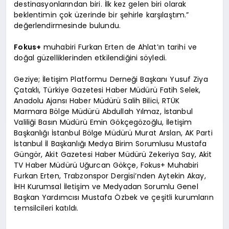
destinasyonlarından biri. İlk kez gelen biri olarak
beklentimin çok üzerinde bir şehirle karşılaştım.”
değerlendirmesinde bulundu.
Fokus+
muhabiri Furkan Erten de Ahlat’ın tarihi ve
doğal güzelliklerinden etkilendiğini söyledi.
Geziye; İletişim Platformu Derneği Başkanı Yusuf Ziya
Çataklı, Türkiye Gazetesi Haber Müdürü Fatih Selek,
Anadolu Ajansı Haber Müdürü Salih Bilici, RTÜK
Marmara Bölge Müdürü Abdullah Yılmaz, İstanbul
Valiliği Basın Müdürü Emin Gökçegözoğlu, İletişim
Başkanlığı İstanbul Bölge Müdürü Murat Arslan, AK Parti
İstanbul İl Başkanlığı Medya Birim Sorumlusu Mustafa
Güngör, Akit Gazetesi Haber Müdürü Zekeriya Say, Akit
TV Haber Müdürü Uğurcan Gökçe, Fokus+ Muhabiri
Furkan Erten, Trabzonspor Dergisi’nden Aytekin Akay,
İHH Kurumsal İletişim ve Medyadan Sorumlu Genel
Başkan Yardımcısı Mustafa Özbek ve çeşitli kurumların
temsilcileri katıldı.