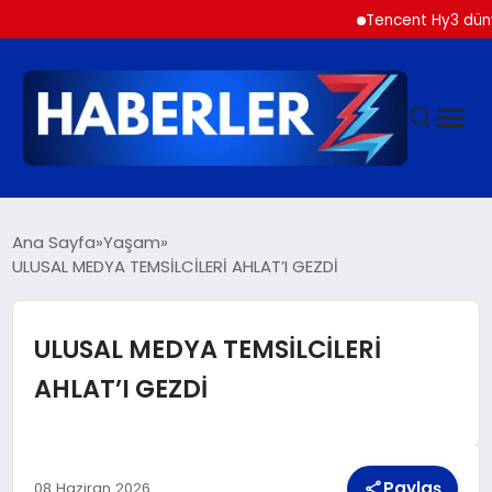
Tencent Hy3 dünya gen
GÜNDEM
Ana Sayfa
Yaşam
ULUSAL MEDYA TEMSİLCİLERİ AHLAT’I GEZDİ
SIYASET
ULUSAL MEDYA TEMSİLCİLERİ
DÜNYA
AHLAT’I GEZDİ
EKONOMI
Paylaş
08 Haziran 2026
SPOR