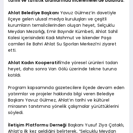
tarihi ve turistik alanlarında incelemelerde bulundu.
Ahlat Belediye Başkanı
Yavuz Gülmez’in davetiyle
ilçeye gelen ulusal medya kuruluşları ve çeşitli
kurumların temsilcilerinden oluşan heyet, Selçuklu
Meydan Mezarlığı, Emir Bayındır Kümbeti, Ahlat Sahil
Kalesi içerisindeki Kadı Mahmut ve İskender Paşa
camileri ile Bahri Ahlat Su Sporları Merkezi’ni ziyaret
etti.
Ahlat Kadın Kooperatifi
’nde yöresel ürünleri tadan
heyet, daha sonra Van Gölü üzerinde tekne turuna
katıldı.
Program kapsamında gazetecilere ilçede devam eden
yatırımlar ve projeler hakkında bilgi veren Belediye
Başkanı Yavuz Gülmez, Ahlat’ın tarihi ve kültürel
mirasının tanıtımına yönelik çalışmalar yürüttüklerini
söyledi.
İletişim Platformu Derneği
Başkanı Yusuf Ziya Çataklı,
Ahlat’a ilk kez geldiğini belirterek, “Selçuklu Meydan