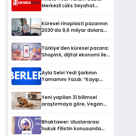
Merkezli Lüks Seyahat
Hizmetleriyle Küresel
Turizmde Öne Çıkıyor
Küresel rinoplasti pazarının
2030’da 9,6 milyar dolara
ulaşması bekleniyor
Türkiye’den küresel pazara:
ShopinX, dijital ekonomi ile
gerçek dünya alışverişini bir
araya getirmeyi hedefliyor
Ayla Selvi Yedi Şarkının
Tamamını Yazdı: “Kayıp
Kasetler 1” 31 Temmuz’da
Yayında
Yeni yapilan 31 bilimsel
araştırmaya göre, Vegan
Köpek Maması ve Vegan
Kedi Mamasının İyi
Bhaktawer: Uluslararası
Sindirildiğini Ortaya Koydu
hukuk Filistin konusunda
çifte standart uyguluyor