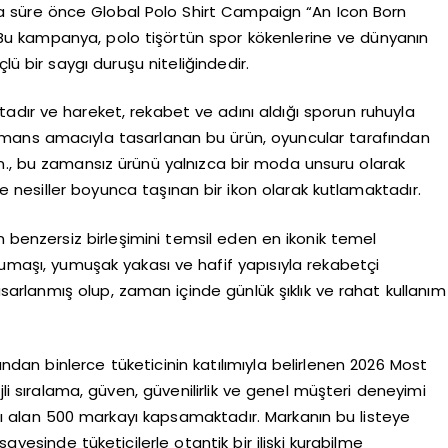
sa süre önce Global Polo Shirt Campaign “An Icon Born
u kampanya, polo tişörtün spor kökenlerine ve dünyanın
üçlü bir saygı duruşu niteliğindedir.
adır ve hareket, rekabet ve adını aldığı sporun ruhuyla
formans amacıyla tasarlanan bu ürün, oyuncular tarafından
n., bu zamansız ürünü yalnızca bir moda unsuru olarak
 nesiller boyunca taşınan bir ikon olarak kutlamaktadır.
lin benzersiz birleşimini temsil eden en ikonik temel
kumaşı, yumuşak yakası ve hafif yapısıyla rekabetçi
asarlanmış olup, zaman içinde günlük şıklık ve rahat kullanım
ndan binlerce tüketicinin katılımıyla belirlenen 2026 Most
jli sıralama, güven, güvenilirlik ve genel müşteri deneyimi
ı alan 500 markayı kapsamaktadır. Markanın bu listeye
ayesinde tüketicilerle otantik bir ilişki kurabilme