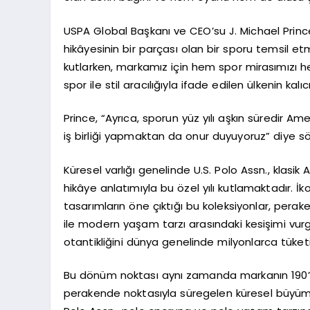
USPA Global Başkanı ve CEO’su J. Michael Prince, 
hikâyesinin bir parçası olan bir sporu temsil 
kutlarken, markamız için hem spor mirasımızı h
spor ile stil aracılığıyla ifade edilen ülkenin ka
Prince, “Ayrıca, sporun yüz yılı aşkın süredir Ame
iş birliği yapmaktan da onur duyuyoruz” diye söz
Küresel varlığı genelinde U.S. Polo Assn., klasik
hikâye anlatımıyla bu özel yılı kutlamaktadır. İko
tasarımların öne çıktığı bu koleksiyonlar, pera
ile modern yaşam tarzı arasındaki kesişimi vu
otantikliğini dünya genelinde milyonlarca tüket
Bu dönüm noktası aynı zamanda markanın 190’da
perakende noktasıyla süregelen küresel büyüme