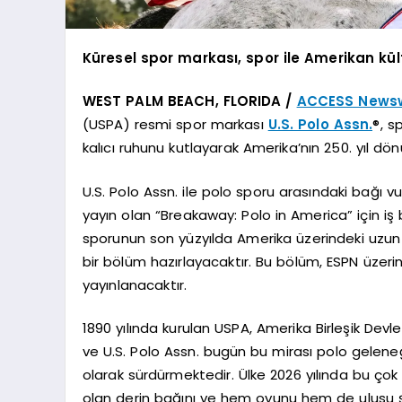
Küresel spor markası, spor ile Amerikan kül
WEST PALM BEACH, FLORIDA /
ACCESS Newsw
(USPA) resmi spor markası
U.S. Polo Assn.
®, s
kalıcı ruhunu kutlayarak Amerika’nın 250. yıl d
U.S. Polo Assn. ile polo sporu arasındaki bağı v
yayın olan “Breakaway: Polo in America” için iş b
sporunun son yüzyılda Amerika üzerindeki uzun 
bir bölüm hazırlayacaktır. Bu bölüm, ESPN üzer
yayınlanacaktır.
1890 yılında kurulan USPA, Amerika Birleşik Devle
ve U.S. Polo Assn. bugün bu mirası polo geleneğ
olarak sürdürmektedir. Ülke 2026 yılında bu ço
olan derin bağını ve hem oyunu hem de ulusu şe