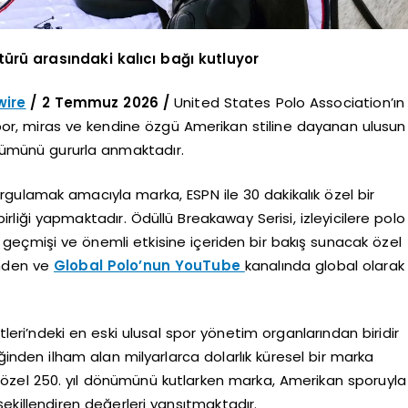
türü arasındaki kalıcı bağı kutluyor
ire
/ 2 Temmuz 2026 /
United States Polo Association’ın
por, miras ve kendine özgü Amerikan stiline dayanan ulusun
önümünü gururla anmaktadır.
urgulamak amacıyla marka, ESPN ile 30 dakikalık özel bir
irliği yapmaktadır. Ödüllü Breakaway Serisi, izleyicilere polo
geçmişi ve önemli etkisine içeriden bir bakış sunacak özel
inden ve
Global Polo’nun YouTube
kanalında global olarak
tleri’ndeki en eski ulusal spor yönetim organlarından biridir
inden ilham alan milyarlarca dolarlık küresel bir marka
k özel 250. yıl dönümünü kutlarken marka, Amerikan sporuyla
killendiren değerleri yansıtmaktadır.