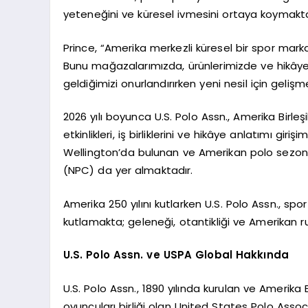
yeteneğini ve küresel ivmesini ortaya koymakta
Prince, “Amerika merkezli küresel bir spor marka
Bunu mağazalarımızda, ürünlerimizde ve hikây
geldiğimizi onurlandırırken yeni nesil için geli
2026 yılı boyunca U.S. Polo Assn., Amerika Birleş
etkinlikleri, iş birliklerini ve hikâye anlatımı gir
Wellington’da bulunan ve Amerikan polo sezo
(NPC) da yer almaktadır.
Amerika 250 yılını kutlarken U.S. Polo Assn., sp
kutlamakta; geleneği, otantikliği ve Amerikan r
U.S. Polo Assn. ve USPA Global Hakkında
U.S. Polo Assn., 1890 yılında kurulan ve Amerika 
oyuncuları birliği olan United States Polo Associ