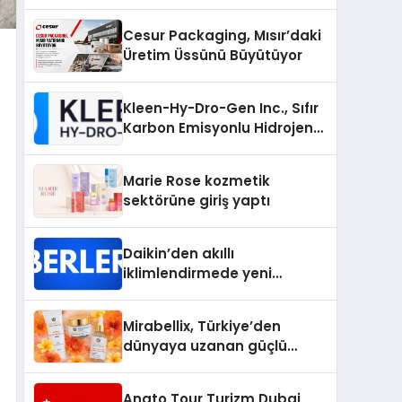
Bilgileri
Cesur Packaging, Mısır’daki
Üretim Üssünü Büyütüyor
Kleen-Hy-Dro-Gen Inc., Sıfır
Karbon Emisyonlu Hidrojen
Isıtma Teknolojisinde ISO ve
TSSA Düzenleyici Onaylarını
Marie Rose kozmetik
Aldı
sektörüne giriş yaptı
Daikin’den akıllı
iklimlendirmede yeni
dönem: Madoka Plus
Türkiye’de
Mirabellix, Türkiye’den
dünyaya uzanan güçlü
büyümesini sürdürüyor
Anato Tour Turizm Dubai