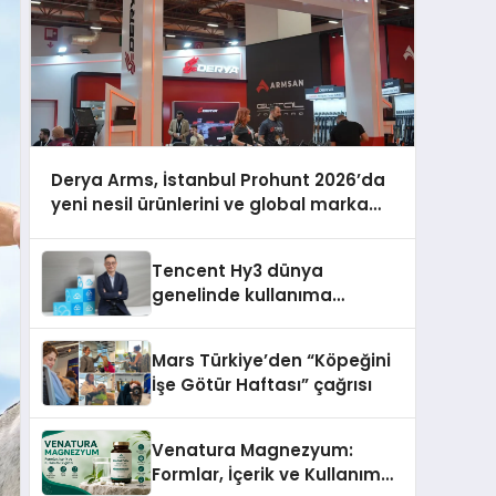
Derya Arms, İstanbul Prohunt 2026’da
yeni nesil ürünlerini ve global marka
vizyonunu sergiledi
Tencent Hy3 dünya
genelinde kullanıma
sunuldu
Mars Türkiye’den “Köpeğini
İşe Götür Haftası” çağrısı
Venatura Magnezyum:
Formlar, İçerik ve Kullanım