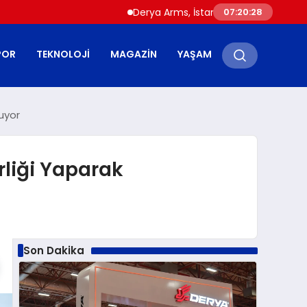
Derya Arms, İstanbul Prohunt 2026’da yeni nes
07:20:29
POR
TEKNOLOJI
MAGAZIN
YAŞAM
luyor
irliği Yaparak
Son Dakika