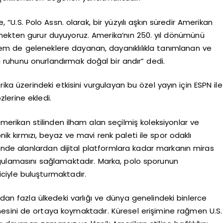
“U.S. Polo Assn. olarak, bir yüzyılı aşkın süredir Amerikan
etmekten gurur duyuyoruz. Amerika’nın 250. yıl dönümünü
em de geleneklere dayanan, dayanıklılıkla tanımlanan ve
lıcı ruhunu onurlandırmak doğal bir andır” dedi.
rika üzerindeki etkisini vurgulayan bu özel yayın için ESPN ile
lerine ekledi.
 Amerikan stilinden ilham alan seçilmiş koleksiyonlar ve
nik kırmızı, beyaz ve mavi renk paleti ile spor odaklı
kende alanlardan dijital platformlara kadar markanın miras
rgulamasını sağlamaktadır. Marka, polo sporunun
iciyle buluşturmaktadır.
n fazla ülkedeki varlığı ve dünya genelindeki binlerce
sini de ortaya koymaktadır. Küresel erişimine rağmen U.S.