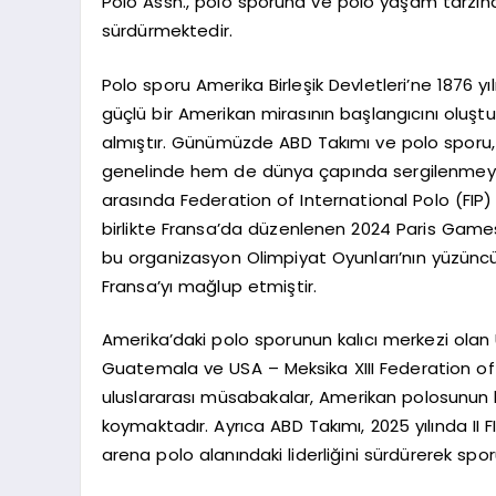
Polo Assn., polo sporuna ve polo yaşam tarzına
sürdürmektedir.
Polo sporu Amerika Birleşik Devletleri’ne 1876 y
güçlü bir Amerikan mirasının başlangıcını oluşt
almıştır. Günümüzde ABD Takımı ve polo sporu, e
genelinde hem de dünya çapında sergilenmey
arasında Federation of International Polo (FIP
birlikte Fransa’da düzenlenen 2024 Paris Game
bu organizasyon Olimpiyat Oyunları’nın yüzünc
Fransa’yı mağlup etmiştir.
Amerika’daki polo sporunun kalıcı merkezi ola
Guatemala ve USA – Meksika XIII Federation of I
uluslararası müsabakalar, Amerikan polosunun
koymaktadır. Ayrıca ABD Takımı, 2025 yılında II
arena polo alanındaki liderliğini sürdürerek sp