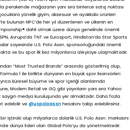
zla perakende mağazanın yanı sıra binlerce satış noktası
çocuklara yönelik giyim, aksesuar ve ayakkabı ürünleri
te bulunan NPC’de her yıl düzenlenen ve ülkenin en
Championship® dahil olmak üzere dünya genelinde önemli
ESPN, Avrupa’da TNT ve Eurosport, Hindistan’da Star Sports
alar sayesinde U.S. Polo Assn. sponsorluğundaki önemli
ta ve bu spor ilk kez milyonlarca izleyiciye ulaşmaktadır.
fından “Most Trusted Brands” arasında gösterilmiş olup,
Formula 1 ile birlikte dünyanın en büyük spor lisansörleri
yrıca küresel büyüme ve spor içeriği alanlarında
tune, Modern Retail ve GQ gibi yayınların yanı sıra Yahoo
k saygın medya kuruluşunda yer almaktadır. Daha fazla
et edebilir ve
@uspoloassn
hesabını takip edebilirsiniz.
r iştiraki olup milyarlarca dolarlık U.S. Polo Assn. markasını
nde dünya lideri olan Global Polo’yu da yönetmektedir.