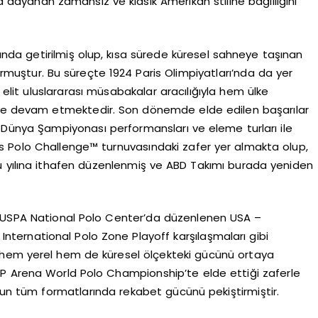
 dayanan zamansız ve klasik Amerikan stiline bağlılığını
ılında getirilmiş olup, kısa sürede küresel sahneye taşınan
urmuştur. Bu süreçte 1924 Paris Olimpiyatları’nda da yer
lit uluslararası müsabakalar aracılığıyla hem ülke
e devam etmektedir. Son dönemde elde edilen başarılar
) Dünya Şampiyonası performansları ve eleme turları ile
s Polo Challenge™ turnuvasındaki zafer yer almakta olup,
ü yılına ithafen düzenlenmiş ve ABD Takımı burada yeniden
n USPA National Polo Center’da düzenlenen USA –
nternational Polo Zone Playoff karşılaşmaları gibi
 hem yerel hem de küresel ölçekteki gücünü ortaya
 FIP Arena World Polo Championship’te elde ettiği zaferle
orun tüm formatlarında rekabet gücünü pekiştirmiştir.