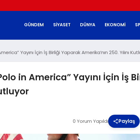
GÜNDEM
SIYASET
DÜNYA
EKONOMI
S
America” Yayını İçin İş Birliği Yaparak Amerika’nın 250. Yılını Kut
“Polo in America” Yayını İçin İş B
utluyor
0 Yorum Yapıldı
Paylaş