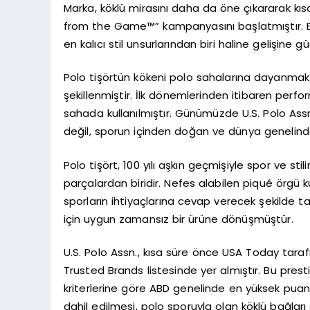
Marka, köklü mirasını daha da öne çıkararak kı
from the Game™” kampanyasını başlatmıştır. B
en kalıcı stil unsurlarından biri haline gelişine g
Polo tişörtün kökeni polo sahalarına dayanmakt
şekillenmiştir. İlk dönemlerinden itibaren per
sahada kullanılmıştır. Günümüzde U.S. Polo Ass
değil, sporun içinden doğan ve dünya genelinde
Polo tişört, 100 yılı aşkın geçmişiyle spor ve sti
parçalardan biridir. Nefes alabilen piqué örgü 
sporların ihtiyaçlarına cevap verecek şekilde t
için uygun zamansız bir ürüne dönüşmüştür.
U.S. Polo Assn., kısa süre önce USA Today tarafı
Trusted Brands listesinde yer almıştır. Bu presti
kriterlerine göre ABD genelinde en yüksek puan
dahil edilmesi, polo sporuyla olan köklü bağları s