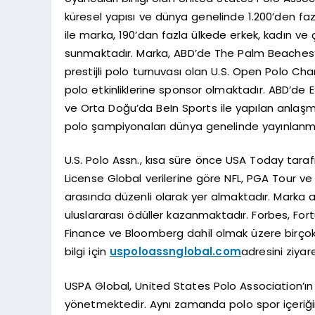
küresel yapısı ve dünya genelinde 1.200’den fa
ile marka, 190’dan fazla ülkede erkek, kadın ve 
sunmaktadır. Marka, ABD’de The Palm Beaches’
prestijli polo turnuvası olan U.S. Open Polo 
polo etkinliklerine sponsor olmaktadır. ABD’de 
ve Orta Doğu’da BeIn Sports ile yapılan anlaşm
polo şampiyonaları dünya genelinde yayınlanmak
U.S. Polo Assn., kısa süre önce USA Today tara
License Global verilerine göre NFL, PGA Tour ve 
arasında düzenli olarak yer almaktadır. Marka a
uluslararası ödüller kazanmaktadır. Forbes, For
Finance ve Bloomberg dahil olmak üzere birço
bilgi için
uspoloassnglobal.com
adresini ziyar
USPA Global, United States Polo Association’ın bi
yönetmektedir. Aynı zamanda polo spor içeriği