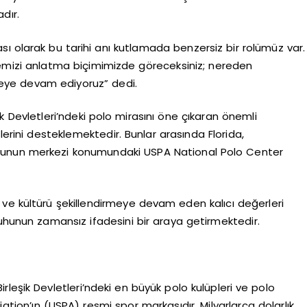
dır.
sı olarak bu tarihi anı kutlamada benzersiz bir rolümüz var.
emizi anlatma biçimimizde göreceksiniz; nereden
şmeye devam ediyoruz” dedi.
ik Devletleri’ndeki polo mirasını öne çıkaran önemli
işimlerini desteklemektedir. Bunlar arasında Florida,
nunun merkezi konumundaki USPA National Polo Center
or ve kültürü şekillendirmeye devam eden kalıcı değerleri
uhunun zamansız ifadesini bir araya getirmektedir.
Birleşik Devletleri’ndeki en büyük polo kulüpleri ve polo
ation’ın (USPA) resmi spor markasıdır. Milyarlarca dolarlık