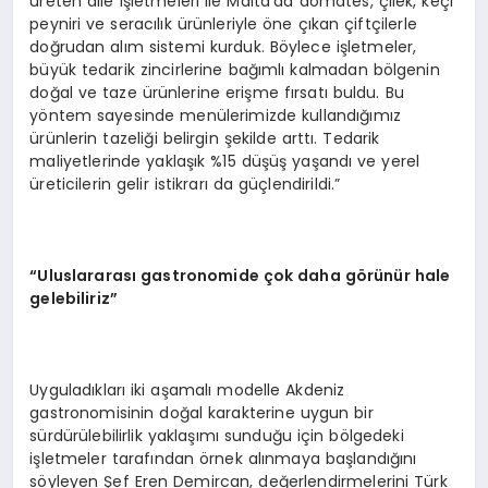
üreten aile işletmeleri ile Malta’da domates, çilek, keçi
peyniri ve seracılık ürünleriyle öne çıkan çiftçilerle
doğrudan alım sistemi kurduk. Böylece işletmeler,
büyük tedarik zincirlerine bağımlı kalmadan bölgenin
doğal ve taze ürünlerine erişme fırsatı buldu. Bu
yöntem sayesinde menülerimizde kullandığımız
ürünlerin tazeliği belirgin şekilde arttı. Tedarik
maliyetlerinde yaklaşık %15 düşüş yaşandı ve yerel
üreticilerin gelir istikrarı da güçlendirildi.”
“U
luslararası
gastronomide
çok daha g
ö
rünür hale
gelebiliriz”
Uyguladıkları iki aşamalı modelle Akdeniz
gastronomisinin doğal karakterine uygun bir
sürdürülebilirlik yaklaşımı sunduğu için bölgedeki
işletmeler tarafından örnek alınmaya başlandığını
söyleyen Şef Eren Demircan, değerlendirmelerini Türk