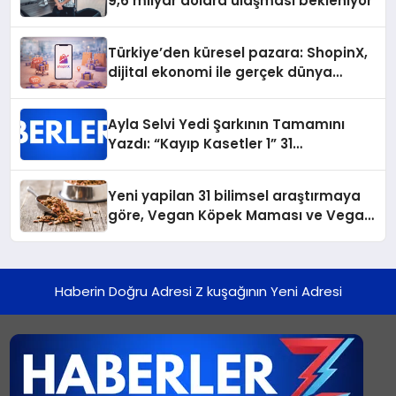
9,6 milyar dolara ulaşması bekleniyor
Türkiye’den küresel pazara: ShopinX,
dijital ekonomi ile gerçek dünya
alışverişini bir araya getirmeyi
hedefliyor
Ayla Selvi Yedi Şarkının Tamamını
Yazdı: “Kayıp Kasetler 1” 31
Temmuz’da Yayında
Yeni yapilan 31 bilimsel araştırmaya
göre, Vegan Köpek Maması ve Vegan
Kedi Mamasının İyi Sindirildiğini
Ortaya Koydu
Haberin Doğru Adresi Z kuşağının Yeni Adresi