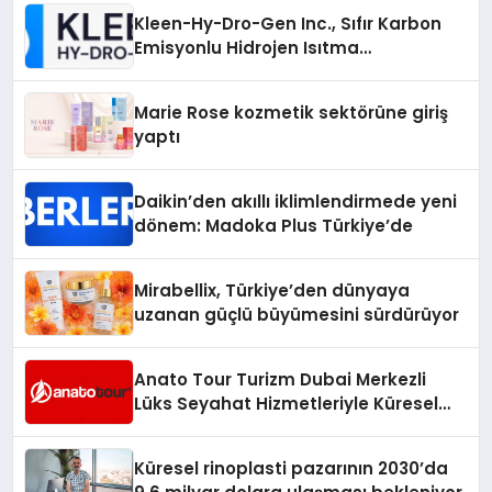
Kleen-Hy-Dro-Gen Inc., Sıfır Karbon
Emisyonlu Hidrojen Isıtma
Teknolojisinde ISO ve TSSA
Düzenleyici Onaylarını Aldı
Marie Rose kozmetik sektörüne giriş
yaptı
Daikin’den akıllı iklimlendirmede yeni
dönem: Madoka Plus Türkiye’de
Mirabellix, Türkiye’den dünyaya
uzanan güçlü büyümesini sürdürüyor
Anato Tour Turizm Dubai Merkezli
Lüks Seyahat Hizmetleriyle Küresel
Turizmde Öne Çıkıyor
Küresel rinoplasti pazarının 2030’da