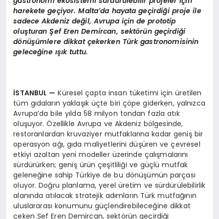
gastronomi ekosistemi sürdürülebilir projeler için
harekete geçiyor. Malta
’
da hayata geçirdiği proje ile
sadece Akdeniz değil, Avrupa için de prototip
oluşturan Şef Eren Demircan,
sektörün geçirdiği
dönüşümlere dikkat çekerken Türk gastronomisinin
geleceğine ışık tuttu.
İSTANBUL
—
Küresel çapta insan tüketimi için üretilen
tüm gıdaların yaklaşık üçte biri çöpe giderken, yalnızca
Avrupa’da bile yılda 58 milyon tondan fazla atık
oluşuyor. Özellikle Avrupa ve Akdeniz bölgesinde,
restoranlardan kruvaziyer mutfaklarına kadar geniş bir
operasyon ağı, gıda maliyetlerini düşüren ve çevresel
etkiyi azaltan yeni modeller üzerinde çalışmalarını
sürdürürken; geniş ürün çeşitliliği ve güçlü mutfak
geleneğine sahip Türkiye de bu dönüşümün parçası
oluyor. Doğru planlama, yerel üretim ve sürdürülebilirlik
alanında atılacak stratejik adımların Türk mutfağının
uluslararası konumunu güçlendirebileceğine dikkat
çeken Şef Eren Demircan, sektörün geçirdiği