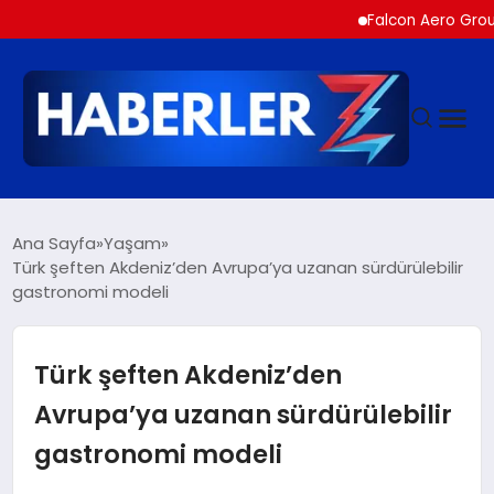
Falcon Aero Group, Hava
GÜNDEM
Ana Sayfa
Yaşam
Türk şeften Akdeniz’den Avrupa’ya uzanan sürdürülebilir
gastronomi modeli
SIYASET
DÜNYA
Türk şeften Akdeniz’den
Avrupa’ya uzanan sürdürülebilir
EKONOMI
gastronomi modeli
SPOR