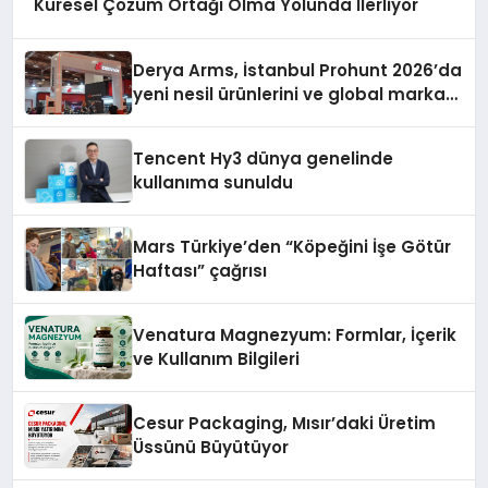
Küresel Çözüm Ortağı Olma Yolunda İlerliyor
Derya Arms, İstanbul Prohunt 2026’da
yeni nesil ürünlerini ve global marka
vizyonunu sergiledi
Tencent Hy3 dünya genelinde
kullanıma sunuldu
Mars Türkiye’den “Köpeğini İşe Götür
Haftası” çağrısı
Venatura Magnezyum: Formlar, İçerik
ve Kullanım Bilgileri
Cesur Packaging, Mısır’daki Üretim
Üssünü Büyütüyor