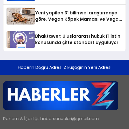
Temmuz’da Yayında
Yeni yapilan 31 bilimsel araştırmaya
göre, Vegan Köpek Maması ve Vegan
Kedi Mamasının İyi Sindirildiğini
Ortaya Koydu
Bhaktawer: Uluslararası hukuk Filistin
konusunda çifte standart uyguluyor
Haberin Doğru Adresi Z kuşağının Yeni Adresi
Reklam & İşbirliği:
habersonuclari@gmail.com