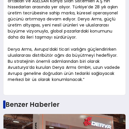
ortakları ve ASELSAN Konya Silah Sistemleri A.Ş.’nin
hissedarları arasında yer alıyor. Türkiye’de 28 yılı aşkın
üretim tecrübesine sahip marka, küresel operasyonel
gücünü artırmaya devam ediyor. Derya Arms, güçlü
üretim altyapısı, yeni nesil ürünleri ve uluslararası
büyüme vizyonuyla, global pazarlardaki konumunu
daha da ileri taşımayı sürdürüyor.
Derya Arms, Avrupa’daki ticari varlığını güçlendirirken
uluslararası distribütör ağını da büyütmeyi hedefliyor.
Bu stratejinin önemli adımlarından biri olarak
Avusturya’da kurulan Derya Arms GmbH, uzun vadede
Avrupa geneline doğrudan ürün tedariki sağlayacak
merkezi bir üs olarak konumlanacak.”
Benzer Haberler