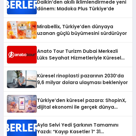
Daikin’den akıllı iklimlendirmede yeni
dönem: Madoka Plus Türkiye’de
Mirabellix, Türkiye’den dünyaya
uzanan güçlü büyümesini sürdürüyor
Anato Tour Turizm Dubai Merkezli
Lüks Seyahat Hizmetleriyle Küresel
Turizmde Öne Çıkıyor
Küresel rinoplasti pazarının 2030’da
9,6 milyar dolara ulaşması bekleniyor
Türkiye’den küresel pazara: ShopinX,
dijital ekonomi ile gerçek dünya
alışverişini bir araya getirmeyi
hedefliyor
Ayla Selvi Yedi Şarkının Tamamını
Yazdı: “Kayıp Kasetler 1” 31