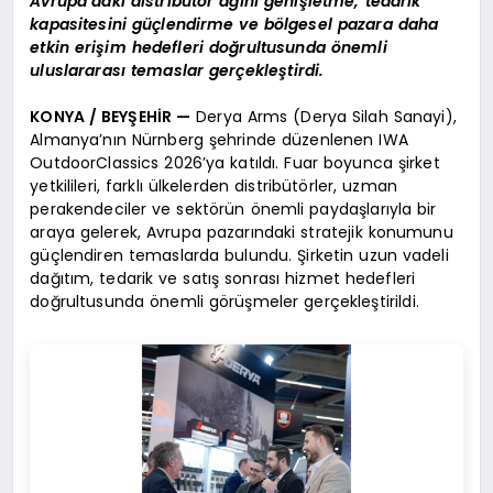
Avrupa’daki distribütör ağını genişletme, tedarik
kapasitesini güçlendirme ve bölgesel pazara daha
etkin erişim hedefleri doğrultusunda önemli
uluslararası temaslar gerçekleştirdi.
KONYA / BEYŞEHİR —
Derya Arms (Derya Silah Sanayi),
Almanya’nın Nürnberg şehrinde düzenlenen IWA
OutdoorClassics 2026’ya katıldı. Fuar boyunca şirket
yetkilileri, farklı ülkelerden distribütörler, uzman
perakendeciler ve sektörün önemli paydaşlarıyla bir
araya gelerek, Avrupa pazarındaki stratejik konumunu
güçlendiren temaslarda bulundu. Şirketin uzun vadeli
dağıtım, tedarik ve satış sonrası hizmet hedefleri
doğrultusunda önemli görüşmeler gerçekleştirildi.