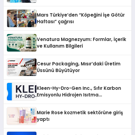
Mars Türkiye’den “Köpeğini İşe Götür
Haftası” çağrısı
Venatura Magnezyum: Formlar, İçerik
ve Kullanım Bilgileri
Cesur Packaging, Mısır’daki Üretim
Üssünü Büyütüyor
Kleen-Hy-Dro-Gen Inc., Sıfır Karbon
Emisyonlu Hidrojen Isıtma
Teknolojisinde ISO ve TSSA
Düzenleyici Onaylarını Aldı
Marie Rose kozmetik sektörüne giriş
yaptı