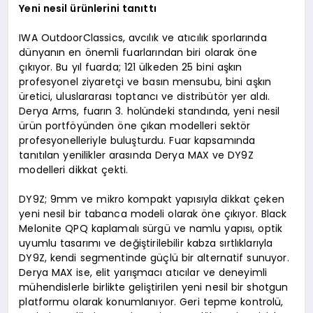
Yeni nesil ürünlerini tanıttı
IWA OutdoorClassics, avcılık ve atıcılık sporlarında
dünyanın en önemli fuarlarından biri olarak öne
çıkıyor. Bu yıl fuarda; 121 ülkeden 25 bini aşkın
profesyonel ziyaretçi ve basın mensubu, bini aşkın
üretici, uluslararası toptancı ve distribütör yer aldı.
Derya Arms, fuarın 3. holündeki standında, yeni nesil
ürün portföyünden öne çıkan modelleri sektör
profesyonelleriyle buluşturdu. Fuar kapsamında
tanıtılan yenilikler arasında Derya MAX ve DY9Z
modelleri dikkat çekti.
DY9Z; 9mm ve mikro kompakt yapısıyla dikkat çeken
yeni nesil bir tabanca modeli olarak öne çıkıyor. Black
Melonite QPQ kaplamalı sürgü ve namlu yapısı, optik
uyumlu tasarımı ve değiştirilebilir kabza sırtlıklarıyla
DY9Z, kendi segmentinde güçlü bir alternatif sunuyor.
Derya MAX ise, elit yarışmacı atıcılar ve deneyimli
mühendislerle birlikte geliştirilen yeni nesil bir shotgun
platformu olarak konumlanıyor. Geri tepme kontrolü,