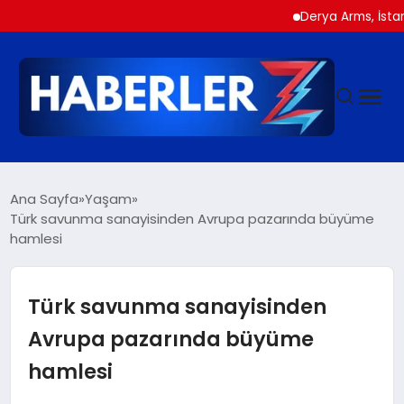
Derya Arms, İstanbul Pro
GÜNDEM
Ana Sayfa
Yaşam
Türk savunma sanayisinden Avrupa pazarında büyüme
hamlesi
SIYASET
DÜNYA
Türk savunma sanayisinden
Avrupa pazarında büyüme
EKONOMI
hamlesi
SPOR