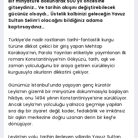
Bir minyatüre dokunarak 500 yıl öncesine
gitseydiniz… Ve tarihin akışını değiştirebilecek
gücünüz olsaydı… Üstelik kalbinizi geleceğin Yavuz
Sultan Selim’i olacağını bildiğiniz adama
kaptırsaydınız…
Türkiye’de nadir rastlanan tarihi-fantastik kurgu
türüne dikkat çekici bir giriş yapan Mehtap
Karakaya’nın, Parola Yayınları etiketiyle yayımlanan ilk
romanı Konstantiniyye’nin Gökyüzü, tarih, aşk ve
zaman yolculuğunu bir araya getiren sürükleyici
kurgusuyla okurların dikkatini çekiyor.
Günümüz İstanbul’unda yaşayan genç küratör
Leyla’nın gizemli bir minyatüre dokunmasıyla başlayan
hikâye, onu 1494 yılının Konstantiniyye’sine sürüklüyor.
Ancak Leyla’nın yolculuğu yalnızca geçmişe yapılan
sıra dışı bir ziyaret değil; kader, fedakârlık ve imkânsız
bir aşkın merkezine doğru uzanan derin bir keşfe
dönüşüyor.
Leyla’nın yolu, tarihin ilerleyen yıllarda Yavuz Sultan