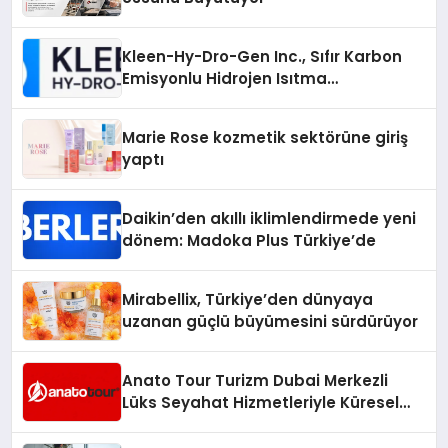
Kleen-Hy-Dro-Gen Inc., Sıfır Karbon
Emisyonlu Hidrojen Isıtma
Teknolojisinde ISO ve TSSA
Düzenleyici Onaylarını Aldı
Marie Rose kozmetik sektörüne giriş
yaptı
Daikin’den akıllı iklimlendirmede yeni
dönem: Madoka Plus Türkiye’de
Mirabellix, Türkiye’den dünyaya
uzanan güçlü büyümesini sürdürüyor
Anato Tour Turizm Dubai Merkezli
Lüks Seyahat Hizmetleriyle Küresel
Turizmde Öne Çıkıyor