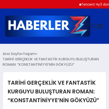
Tencent Hy3 dünya gen
GÜNDEM
Ana Sayfa
Yaşam
TARİHİ GERÇEKLİK VE FANTASTİK KURGUYU BULUŞTURAN
ROMAN: “KONSTANTİNİYYE’NİN GÖKYÜZÜ”
SIYASET
DÜNYA
TARİHİ GERÇEKLİK VE FANTASTİK
KURGUYU BULUŞTURAN ROMAN:
EKONOMI
“KONSTANTİNİYYE’NİN GÖKYÜZÜ”
SPOR