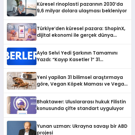
Küresel rinoplasti pazarının 2030’da
9,6 milyar dolara ulaşması bekleniyor
Türkiye’den küresel pazara: ShopinX,
dijital ekonomi ile gerçek dünya
alışverişini bir araya getirmeyi
hedefliyor
Ayla Selvi Yedi Şarkının Tamamını
Yazdı: “Kayıp Kasetler 1” 31
Temmuz’da Yayında
Yeni yapilan 31 bilimsel araştırmaya
göre, Vegan Köpek Maması ve Vegan
Kedi Mamasının İyi Sindirildiğini
Ortaya Koydu
Bhaktawer: Uluslararası hukuk Filistin
konusunda çifte standart uyguluyor
Yunan uzman: Ukrayna savaşı bir ABD
projesi