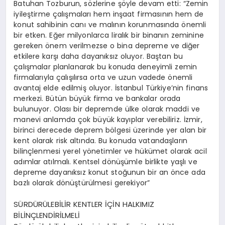
Batuhan Tozburun, sözlerine şöyle devam etti: “Zemin
iyileştirme çalışmaları hem inşaat firmasının hem de
konut sahibinin canı ve malının korunmasında önemli
bir etken. Eğer milyonlarca liralık bir binanın zeminine
gereken önem verilmezse o bina depreme ve diğer
etkilere karşı daha dayanıksız oluyor. Baştan bu
çalışmalar planlanarak bu konuda deneyimli zemin
firmalarıyla çalışılırsa orta ve uzun vadede önemli
avantaj elde edilmiş oluyor. İstanbul Türkiye’nin finans
merkezi. Bütün büyük firma ve bankalar orada
bulunuyor. Olası bir depremde ülke olarak maddi ve
manevi anlamda çok büyük kayıplar verebiliriz. İzmir,
birinci derecede deprem bölgesi üzerinde yer alan bir
kent olarak risk altında. Bu konuda vatandaşların
bilinçlenmesi yerel yönetimler ve hükümet olarak acil
adımlar atılmalı. Kentsel dönüşümle birlikte yaşlı ve
depreme dayanıksız konut stoğunun bir an önce ada
bazlı olarak dönüştürülmesi gerekiyor”
SÜRDÜRÜLEBİLİR KENTLER İÇİN HALKIMIZ
BİLİNÇLENDİRİLMELİ