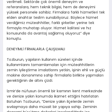
verilmeli. Sektörde çok önemli deneyim ve
referanslara, hem teknik bilgisi, hem de deneyimi
yüksek personele sahibiz. Firmalara farklı hizmetleri tek
elden anahtar teslim sunabiliyoruz. Böylece hizmet
verdiğimiz müteahhitler, farklı şirketler yerine tek
firmayla muhatap oluyor. Hizmet kalitesi ve hız
konusunda da avantaj sağlamış oluyoruz” diye
konuştu.
DENEYİMLİ FİRMALARLA ÇALIŞILMALI
Tozburun, yapıların kullanım süreleri içinde
kullanımlarını tamamlamaları için müteahhitlerin
zemin iyileştirme imalatlarını yetkin, işinin ehli ve güçlü
makine donanımına sahip firmalarla birlikte yapmaları
gerektiğinin de altını çizdi.
İzmir’de nüfusun önemli bir kısmının kent merkezinde
ve denize yakın konumda ikamet ettiğini hatırlatan
Batuhan Tozburun, “Denize yakın ilçelerde zemin
sıvılaşmaya daha müsait bir yapıya sahip.
Zeminin
depremi büyütme değerleri incelendiğinde ise