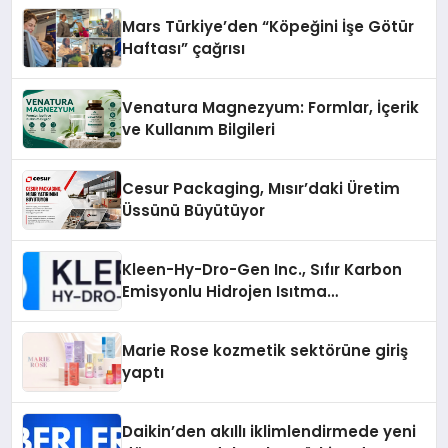
Mars Türkiye’den “Köpeğini İşe Götür
Haftası” çağrısı
Venatura Magnezyum: Formlar, İçerik
ve Kullanım Bilgileri
Cesur Packaging, Mısır’daki Üretim
Üssünü Büyütüyor
Kleen-Hy-Dro-Gen Inc., Sıfır Karbon
Emisyonlu Hidrojen Isıtma
Teknolojisinde ISO ve TSSA
Düzenleyici Onaylarını Aldı
Marie Rose kozmetik sektörüne giriş
yaptı
Daikin’den akıllı iklimlendirmede yeni