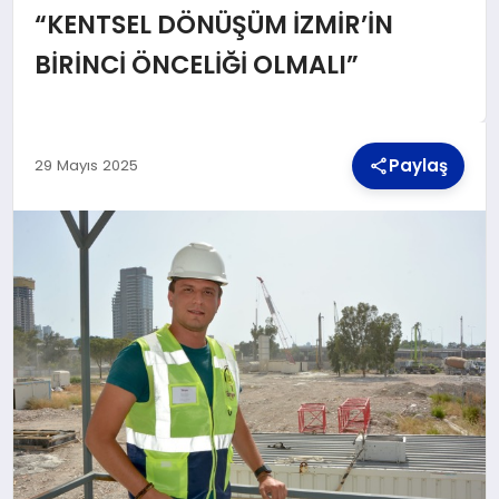
“KENTSEL DÖNÜŞÜM İZMİR’İN
BİRİNCİ ÖNCELİĞİ OLMALI”
TEKNOLOJI
MAGAZIN
Paylaş
29 Mayıs 2025
YAŞAM