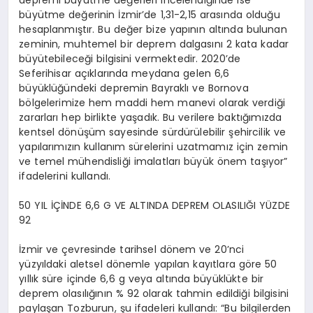
büyütme değerinin İzmir’de 1,31-2,15 arasında olduğu
hesaplanmıştır. Bu değer bize yapının altında bulunan
zeminin, muhtemel bir deprem dalgasını 2 kata kadar
büyütebileceği bilgisini vermektedir. 2020’de
Seferihisar açıklarında meydana gelen 6,6
büyüklüğündeki depremin Bayraklı ve Bornova
bölgelerimize hem maddi hem manevi olarak verdiği
zararları hep birlikte yaşadık.
Bu verilere baktığımızda
kentsel dönüşüm sayesinde sürdürülebilir şehircilik ve
yapılarımızın kullanım sürelerini uzatmamız için zemin
ve temel mühendisliği imalatları büyük önem taşıyor”
ifadelerini kullandı.
50 YIL İÇİNDE 6,6 G VE ALTINDA DEPREM OLASILIĞI YÜZDE
92
İzmir ve çevresinde tarihsel dönem ve 20’nci
yüzyıldaki aletsel dönemle yapılan kayıtlara göre 50
yıllık süre içinde 6,6 g veya altında büyüklükte bir
deprem olasılığının % 92 olarak tahmin edildiği bilgisini
paylaşan Tozburun, şu ifadeleri kullandı: “Bu bilgilerden