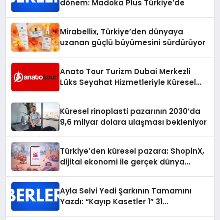
dönem: Madoka Plus Türkiye’de
Mirabellix, Türkiye’den dünyaya
uzanan güçlü büyümesini sürdürüyor
Anato Tour Turizm Dubai Merkezli
Lüks Seyahat Hizmetleriyle Küresel
Turizmde Öne Çıkıyor
Küresel rinoplasti pazarının 2030’da
9,6 milyar dolara ulaşması bekleniyor
Türkiye’den küresel pazara: ShopinX,
dijital ekonomi ile gerçek dünya
alışverişini bir araya getirmeyi
hedefliyor
Ayla Selvi Yedi Şarkının Tamamını
Yazdı: “Kayıp Kasetler 1” 31
Temmuz’da Yayında