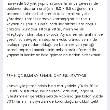
hareketle 50 yıllık yapı ömründe İzmir ve çevresinde
beklenen deprem aralığının 6,0 – 6,6 değerlerinin
arasında kalması beklenmektedir. İzmir ve yakın
yöresinde temeli Bornova karmaşığına ait tortul
kayalar oluşturur. Gölsel tortullar alttan üste doğru
çakıltaşı, kumtaşı, silttaşı, kiltaşı, marn ve killi
kireçtaşlarından oluşmaktadır. Ayrıca zemin sınıfının ve
yeraltı su seviyesinin deprem yükü altında zeminde
sıvılaşmaya neden olduğu ve binaların yan yattığı
temel taşıma kapasitesinin anlık olarak düşmesi ile
yapının kullanılmaz hale gelmesine neden olmaktadır”
ZEMİN ÇALIŞMALARI BİNANIN ÖMRÜNÜ UZATIYOR
Zemin iyileştirmelerinin bina maliyetinin yüzde 20 ila
30’unu oluşturduğunu belirten Tozburun, eğer bu
iyileştirmeler gerektiği şekilde yapılırsa geri kalan yüzde
70’lik kısmın maliyetinin de korunduğuna dikkat çekti.