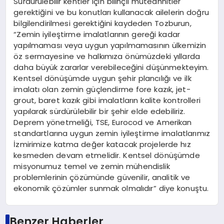
Sürdürülebilir kentler için bilinçli müteahhitler
gerektiğini ve bu konutları kullanacak ailelerin doğru
bilgilendirilmesi gerektiğini kaydeden Tozburun,
“Zemin iyileştirme imalatlarının gereği kadar
yapılmaması veya uygun yapılmamasının ülkemizin
öz sermayesine ve halkımıza önümüzdeki yıllarda
daha büyük zararlar verebileceğini düşünmekteyim.
Kentsel dönüşümde uygun şehir plancılığı ve ilk
imalatı olan zemin güçlendirme fore kazık, jet-
grout, baret kazık gibi imalatların kalite kontrolleri
yapılarak sürdürülebilir bir şehir elde edebiliriz.
Deprem yönetmeliği, TSE, Eurocod ve Amerikan
standartlarına uygun zemin iyileştirme imalatlarımız
İzmirimize katma değer katacak projelerde hız
kesmeden devam etmelidir. Kentsel dönüşümde
misyonumuz temel ve zemin mühendislik
problemlerinin çözümünde güvenilir, analitik ve
ekonomik çözümler sunmak olmalıdır” diye konuştu.
Benzer Haberler