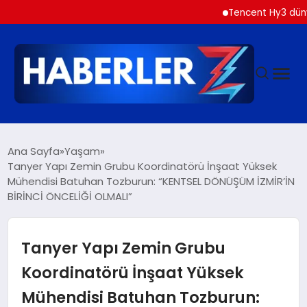
Tencent Hy3 dünya gene
GÜNDEM
Ana Sayfa
Yaşam
Tanyer Yapı Zemin Grubu Koordinatörü İnşaat Yüksek
Mühendisi Batuhan Tozburun: “KENTSEL DÖNÜŞÜM İZMİR’İN
SIYASET
BİRİNCİ ÖNCELİĞİ OLMALI”
DÜNYA
Tanyer Yapı Zemin Grubu
EKONOMI
Koordinatörü İnşaat Yüksek
Mühendisi Batuhan Tozburun:
SPOR