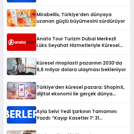
Mirabellix, Türkiye’den dünyaya
uzanan güçlü büyümesini sürdürüyor
Anato Tour Turizm Dubai Merkezli
Lüks Seyahat Hizmetleriyle Küresel
Turizmde Öne Çıkıyor
Küresel rinoplasti pazarının 2030’da
9,6 milyar dolara ulaşması bekleniyor
Türkiye’den küresel pazara: ShopinX,
dijital ekonomi ile gerçek dünya
alışverişini bir araya getirmeyi
hedefliyor
Ayla Selvi Yedi Şarkının Tamamını
Yazdı: “Kayıp Kasetler 1” 31
Temmuz’da Yayında