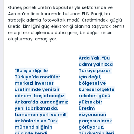
Güneş paneli üretim kapasitesiyle sektöründe ve
Avrupa’da lider konumda bulunan ELİN Enerji, bu
stratejik adımla fotovoltaik modül üretimindeki güçlü
üretici kimliğini güç elektroniği alanına taşıyarak temiz
enerji teknolojilerinde daha geniş bir değer zinciri
oluşturmayı amaçlıyor.
Arda Yalı, “Bu
adımı yalnızca
“Bu iş birliği ile
Türkiye pazarı
Türkiye’de modüler
için değil,
merkezi inverter
bölgesel ve
üretiminde yeni bir
küresel ölçekte
dönemi başlatacağız.
rekabet gücü
Ankara’da kuracağımız
yüksek bir
yeni fabrikamızda,
üretim
tamamen yerli ve milli
vizyonunun
imkânlarla ve Türk
parçası olarak
mühendisliğinin
görüyoruz.
gücüyle kendi
Türkiye’nin ileri