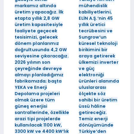
markamız altında
mühendislik
üretim yapacağız. İlk
kabiliyetlerini,
etapta yıllık 2,8 GW
ELİN A.Ş.’nin 45
üretim kapasitesiyle
yıllık üretici
faaliyete geçecek
tecrübesini ve
tesisimizi, gelecek
Sungrow’un
dönem planlarımız
küresel teknoloji
doğrultusunda 4,2 GW
birikimini bir
seviyesine çıkaracağız.
araya getirerek
2026 yılının son
ülkemizi inverter
çeyreğinde devreye
ve güç
almayı planladığımız
elektroniği
fabrikamızda; başta
ürünleri alanında
YEKA ve Enerji
uluslararası
Depolama projeleri
ölçekte söz
olmak üzere tüm
sahibi bir üretim
güneş enerjisi
üssü hâline
santrallerinde, özellikle
getireceğiz.
arazi tipi projelerde
Temiz enerji
kullanılacak 1100 kW,
dönüşümünde
3300 kW ve 4400 kW’lık
Türkiye’den