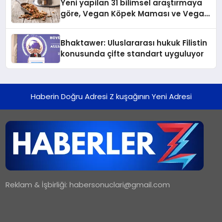
Yeni yapilan 31 bilimsel araştırmaya
göre, Vegan Köpek Maması ve Vegan
Kedi Mamasının İyi Sindirildiğini
Ortaya Koydu
Bhaktawer: Uluslararası hukuk Filistin
konusunda çifte standart uyguluyor
Haberin Doğru Adresi Z kuşağının Yeni Adresi
Reklam & İşbirliği:
habersonuclari@gmail.com