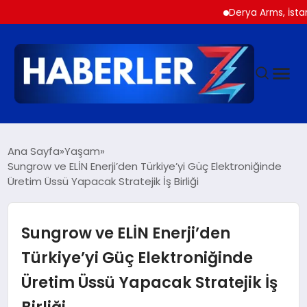
Derya Arms, İstanbul Pr
GÜNDEM
Ana Sayfa
Yaşam
Sungrow ve ELİN Enerji’den Türkiye’yi Güç Elektroniğinde
Üretim Üssü Yapacak Stratejik İş Birliği
SIYASET
DÜNYA
Sungrow ve ELİN Enerji’den
Türkiye’yi Güç Elektroniğinde
EKONOMI
Üretim Üssü Yapacak Stratejik İş
Birliği
SPOR