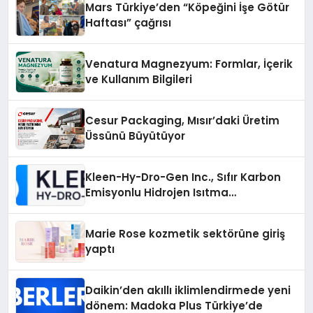
Mars Türkiye’den “Köpeğini İşe Götür
Haftası” çağrısı
Venatura Magnezyum: Formlar, İçerik
ve Kullanım Bilgileri
Cesur Packaging, Mısır’daki Üretim
Üssünü Büyütüyor
Kleen-Hy-Dro-Gen Inc., Sıfır Karbon
Emisyonlu Hidrojen Isıtma
Teknolojisinde ISO ve TSSA
Düzenleyici Onaylarını Aldı
Marie Rose kozmetik sektörüne giriş
yaptı
Daikin’den akıllı iklimlendirmede yeni
dönem: Madoka Plus Türkiye’de