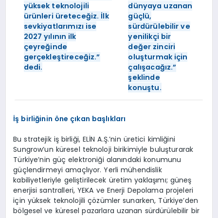
yüksek teknolojili
dünyaya uzanan
ürünleri üreteceğiz. İlk
güçlü,
sevkiyatlarımızı ise
sürdürülebilir ve
2027 yılının ilk
yenilikçi bir
çeyreğinde
değer zinciri
gerçekleştireceğiz.”
oluşturmak için
dedi.
çalışacağız.”
şeklinde
konuştu.
İş birliğinin öne çıkan başlıkları
Bu stratejik iş birliği, ELİN A.Ş.’nin üretici kimliğini
Sungrow’un küresel teknoloji birikimiyle buluşturarak
Türkiye’nin güç elektroniği alanındaki konumunu
güçlendirmeyi amaçlıyor. Yerli mühendislik
kabiliyetleriyle geliştirilecek üretim yaklaşımı; güneş
enerjisi santralleri, YEKA ve Enerji Depolama projeleri
için yüksek teknolojili çözümler sunarken, Türkiye’den
bölgesel ve küresel pazarlara uzanan sürdürülebilir bir