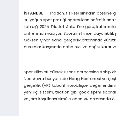
İSTANBUL
—
Triatlon, fiziksel sınırların ötesine
Bu yoğun spor pratiği, sporcuların haftalık antr
katıldığı 2025 Triatlet Anketi’ne göre, katılımc
antrenman yapıyor. Sporun zihinsel dayanıklılık
Göksen Çınar, sanal gerçeklik ortamında yürütt
durumlar karşısında daha hızlı ve doğru karar ve
Spor Bilimleri Yüksek Lisans derecesine sahip d
Neo Auvra bünyesinde Hoag Hastanesi ve çeşitli n
gerçeklik (VR) tabanlı nörobilişsel değerlendir
yenilikçi sistem, triatlon gibi çok disiplinli sporla
yaşam koşullarını simüle eden VR ortamında öl