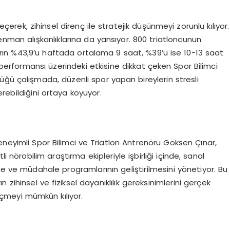
 geçerek, zihinsel direnç ile stratejik düşünmeyi zorunlu kılıyor.
enman alışkanlıklarına da yansıyor. 800 triatloncunun
ıların %43,9’u haftada ortalama 9 saat, %39’u ise 10-13 saat
 performansı üzerindeki etkisine dikkat çeken Spor Bilimci
üğü çalışmada, düzenli spor yapan bireylerin stresli
rebildiğini ortaya koyuyor.
eneyimli Spor Bilimci ve Triatlon Antrenörü Göksen Çınar,
örobilim araştırma ekipleriyle işbirliği içinde, sanal
me ve müdahale programlarının geliştirilmesini yönetiyor. Bu
rın zihinsel ve fiziksel dayanıklılık gereksinimlerini gerçek
çmeyi mümkün kılıyor.