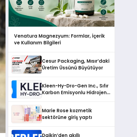
Venatura Magnezyum: Formlar, İçerik
ve Kullanım Bilgileri
Cesur Packaging, Mısır’daki
Üretim Üssünü Büyütüyor
Kleen-Hy-Dro-Gen Inc., Sıfır
Karbon Emisyonlu Hidrojen
Isıtma Teknolojisinde ISO ve
TSSA Düzenleyici Onaylarını
Marie Rose kozmetik
Aldı
sektörüne giriş yaptı
Daikin’den akıllı