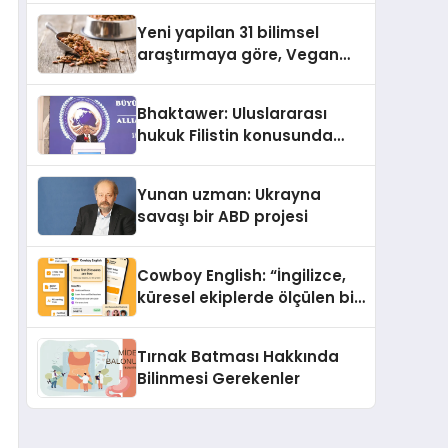
Yayında
Yeni yapilan 31 bilimsel
araştırmaya göre, Vegan
Köpek Maması ve Vegan
Kedi Mamasının İyi
Bhaktawer: Uluslararası
Sindirildiğini Ortaya Koydu
hukuk Filistin konusunda
çifte standart uyguluyor
Yunan uzman: Ukrayna
savaşı bir ABD projesi
Cowboy English: “İngilizce,
küresel ekiplerde ölçülen bir
iş yetkinliğine dönüşüyor”
Tırnak Batması Hakkında
Bilinmesi Gerekenler