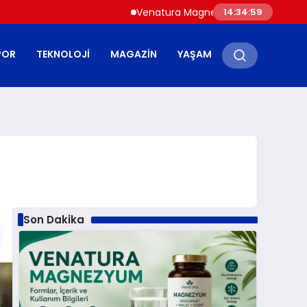
Venatura Magnezyum: Formlar, İçerik ve Kullanım
14:35:01
POR
TEKNOLOJI
MAGAZIN
YAŞAM
Son Dakika