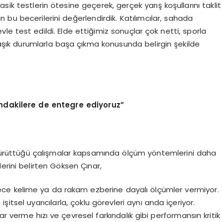
sik testlerin ötesine geçerek, gerçek yarış koşullarını taklit
 bu becerilerini değerlendirdik. Katılımcılar, sahada
revle test edildi. Elde ettiğimiz sonuçlar çok netti, sporla
rmaşık durumlarla başa çıkma konusunda belirgin şekilde
ındakilere de entegre ediyoruz”
 yürüttüğü çalışmalar kapsamında ölçüm yöntemlerini daha
erini belirten Göksen Çınar,
adece kelime ya da rakam ezberine dayalı ölçümler vermiyor.
şitsel uyarıcılarla, çoklu görevleri aynı anda içeriyor.
rar verme hızı ve çevresel farkındalık gibi performansın kritik