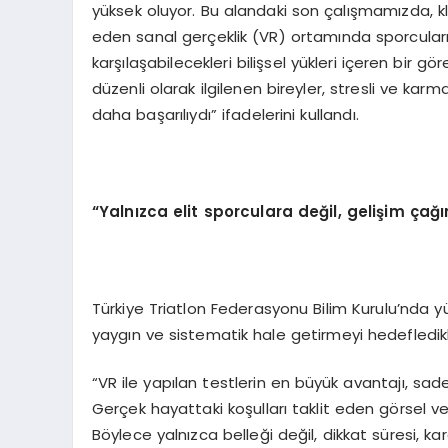
yüksek oluyor. Bu alandaki son çalışmamızda, kla
eden sanal gerçeklik (VR) ortamında sporcuların
karşılaşabilecekleri bilişsel yükleri içeren bir gö
düzenli olarak ilgilenen bireyler, stresli ve ka
daha başarılıydı” ifadelerini kullandı.
“Yalnızca elit sporculara değil, gelişim çağ
Türkiye Triatlon Federasyonu Bilim Kurulu’nda
yaygın ve sistematik hale getirmeyi hedefledikl
“VR ile yapılan testlerin en büyük avantajı, s
Gerçek hayattaki koşulları taklit eden görsel ve i
Böylece yalnızca belleği değil, dikkat süresi, ka