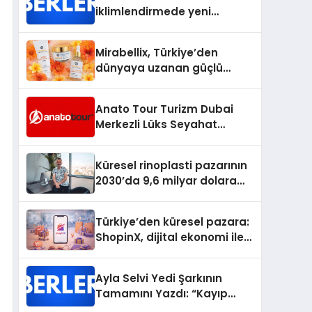
iklimlendirmede yeni
dönem: Madoka Plus
Türkiye’de
Mirabellix, Türkiye’den
dünyaya uzanan güçlü
büyümesini sürdürüyor
Anato Tour Turizm Dubai
Merkezli Lüks Seyahat
Hizmetleriyle Küresel
Turizmde Öne Çıkıyor
Küresel rinoplasti pazarının
2030’da 9,6 milyar dolara
ulaşması bekleniyor
Türkiye’den küresel pazara:
ShopinX, dijital ekonomi ile
gerçek dünya alışverişini bir
araya getirmeyi hedefliyor
Ayla Selvi Yedi Şarkının
Tamamını Yazdı: “Kayıp
Kasetler 1” 31 Temmuz’da