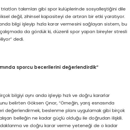
triatlon takımları gibi spor kulüplerinde sosyalleştiğini dile
sel değil, zihinsel kapasiteyi de artıran bir etki yaratıyor.
anda bilgi işleyip hızla karar vermesini sağlayan sistem, bu
ı çalışmada da gördük ki, düzenli spor yapan bireyler stresli
liyor” dedi.
amında sporcu becerilerini değerlendirdik”
rçok bilgiyi aynı anda işleyip hızlı ve doğru kararlar
ğunu belirten Göksen Çınar, “Örneğin, yarış esnasında
leri değerlendirmek, beslenme planı uygulamak gibi birçok
şan belleğin ne kadar güçlü olduğu ile doğrudan ilişkili.
 odaklanma ve doğru karar verme yeteneği de o kadar