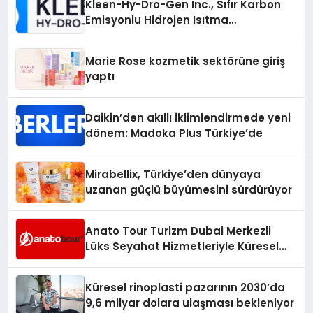
Kleen-Hy-Dro-Gen Inc., Sıfır Karbon
Emisyonlu Hidrojen Isıtma
Teknolojisinde ISO ve TSSA
Düzenleyici Onaylarını Aldı
Marie Rose kozmetik sektörüne giriş
yaptı
Daikin’den akıllı iklimlendirmede yeni
dönem: Madoka Plus Türkiye’de
Mirabellix, Türkiye’den dünyaya
uzanan güçlü büyümesini sürdürüyor
Anato Tour Turizm Dubai Merkezli
Lüks Seyahat Hizmetleriyle Küresel
Turizmde Öne Çıkıyor
Küresel rinoplasti pazarının 2030’da
9,6 milyar dolara ulaşması bekleniyor