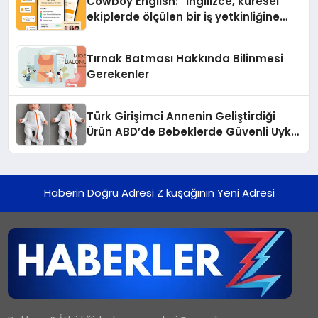
Cowboy English: “İngilizce, küresel
ekiplerde ölçülen bir iş yetkinliğine
dönüşüyor”
Tırnak Batması Hakkında Bilinmesi
Gerekenler
Türk Girişimci Annenin Geliştirdiği
Ürün ABD’de Bebeklerde Güvenli Uyku
Standardına Yeni Bir Bakış Açısı
Getiriyor.
Haberin Doğru Adresi Z kuşağının Yeni Adresi