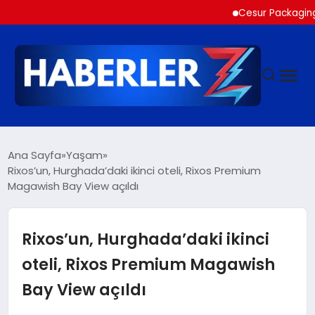
Cesur Packaging, Mısır
GÜNDEM
Ana Sayfa
Yaşam
Rixos’un, Hurghada’daki ikinci oteli, Rixos Premium
Magawish Bay View açıldı
SIYASET
DÜNYA
Rixos’un, Hurghada’daki ikinci
oteli, Rixos Premium Magawish
EKONOMI
Bay View açıldı
SPOR