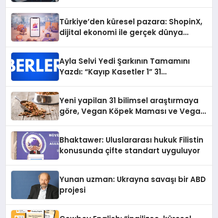
Türkiye’den küresel pazara: ShopinX,
dijital ekonomi ile gerçek dünya
alışverişini bir araya getirmeyi
hedefliyor
Ayla Selvi Yedi Şarkının Tamamını
Yazdı: “Kayıp Kasetler 1” 31
Temmuz’da Yayında
Yeni yapilan 31 bilimsel araştırmaya
göre, Vegan Köpek Maması ve Vegan
Kedi Mamasının İyi Sindirildiğini
Ortaya Koydu
Bhaktawer: Uluslararası hukuk Filistin
konusunda çifte standart uyguluyor
Yunan uzman: Ukrayna savaşı bir ABD
projesi