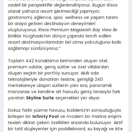
vadeli bir perspektifle değerlendiriyoruz. Bugün Rixos
olarak yalnızca resort işletmeciliği yapmıyor;
gastronomi, eğlence, spor, wellness ve yaşam tarzını
bir araya getiren destinasyon deneyimleri
oluşturuyoruz. Rixos Premium Magawish Bay View ile
birlikte Hurghada’nın dünya çapında tercih edilen
resort destinasyonlarından biri olma yolculuğuna katkı
sağlamayı sürdürüyoruz.”
Toplam 442 konaklama biriminden oluşan otel;
premium odalar, geniş süitler ve özel villalardan
oluşan seçkin bir portföy sunuyor. Akıllı oda
teknolojileriyle donatılan tesiste, genişliği 240
metrekareye ulaşan süitlerin yanı sıra, panoramik
manzarası ve kendine ait havuzlu geniş terasıyla fark
yaratan
Skyline Suite
seçenekleri yer alıyor.
Dokuz farklı yüzme havuzu, Kızıldeniz’in sonsuzluğuyla
birleşen bir
Infinity Pool
ve modern bir marina erişimi
tesisin dikkat çeken özellikleri arasında bulunuyor. Aktif
bir tatil düşleyenler için paddleboard, su kayağı ve kite