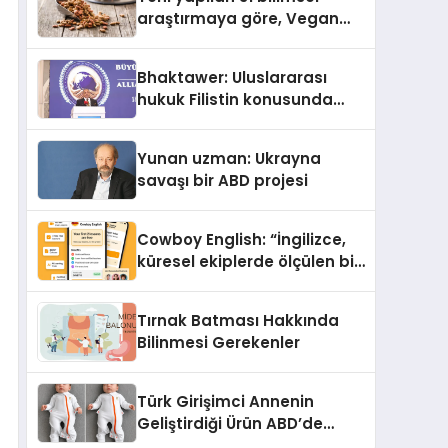
araştırmaya göre, Vegan
Köpek Maması ve Vegan
Kedi Mamasının İyi
Bhaktawer: Uluslararası
Sindirildiğini Ortaya Koydu
hukuk Filistin konusunda
çifte standart uyguluyor
Yunan uzman: Ukrayna
savaşı bir ABD projesi
Cowboy English: “İngilizce,
küresel ekiplerde ölçülen bir
iş yetkinliğine dönüşüyor”
Tırnak Batması Hakkında
Bilinmesi Gerekenler
Türk Girişimci Annenin
Geliştirdiği Ürün ABD’de
Bebeklerde Güvenli Uyku