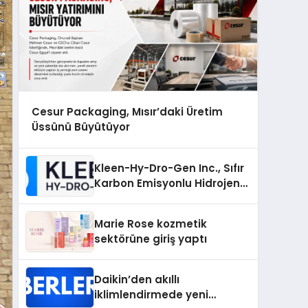
Cesur Packaging, Mısır’daki Üretim
Üssünü Büyütüyor
Kleen-Hy-Dro-Gen Inc., Sıfır
Karbon Emisyonlu Hidrojen
Isıtma Teknolojisinde ISO ve
TSSA Düzenleyici Onaylarını
Marie Rose kozmetik
Aldı
sektörüne giriş yaptı
Daikin’den akıllı
iklimlendirmede yeni