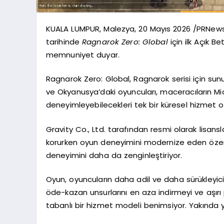
KUALA LUMPUR, Malezya, 20 Mayıs 2026 /PRNews
tarihinde
Ragnarok Zero: Global
için ilk Açık 
memnuniyet duyar.
Ragnarok Zero: Global, Ragnarok serisi için su
ve Okyanusya’daki oyuncuları, maceracıların Midga
deneyimleyebilecekleri tek bir küresel hizmet o
Gravity Co., Ltd. tarafından resmi olarak lisan
korurken oyun deneyimini modernize eden özenle 
deneyimini daha da zenginleştiriyor.
Oyun, oyuncuların daha adil ve daha sürükleyi
öde-kazan unsurlarını en aza indirmeyi ve aşı
tabanlı bir hizmet modeli benimsiyor. Yakında 