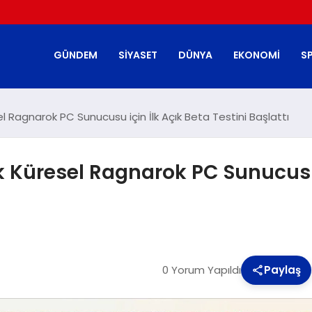
GÜNDEM
SIYASET
DÜNYA
EKONOMI
S
el Ragnarok PC Sunucusu için İlk Açık Beta Testini Başlattı
lk Küresel Ragnarok PC Sunucusu 
0 Yorum Yapıldı
Paylaş