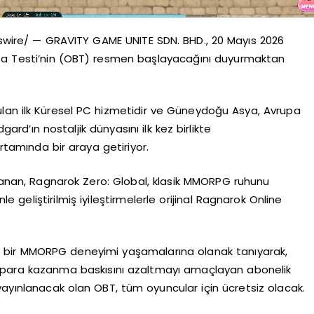
wire/ — GRAVITY GAME UNITE SDN. BHD., 20 Mayıs 2026
Beta Testi’nin (OBT) resmen başlayacağını duyurmaktan
nulan ilk Küresel PC hizmetidir ve Güneydoğu Asya, Avrupa
rd’ın nostaljik dünyasını ilk kez birlikte
rtamında bir araya getiriyor.
slanan, Ragnarok Zero: Global, klasik MMORPG ruhunu
geliştirilmiş iyileştirmelerle orijinal Ragnarok Online
ci bir MMORPG deneyimi yaşamalarına olanak tanıyarak,
rı para kazanma baskısını azaltmayı amaçlayan abonelik
yayınlanacak olan OBT, tüm oyuncular için ücretsiz olacak.