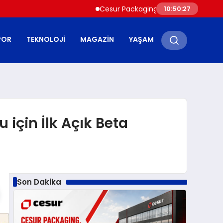
Cesur Packaging, Mısır’daki Üretim Üssünü B
10:50:28
POR
TEKNOLOJI
MAGAZIN
YAŞAM
için İlk Açık Beta
Son Dakika