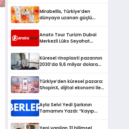
dönem: Madoka Plus
Türkiye’de
Mirabellix, Türkiye’den
dünyaya uzanan güçlü
büyümesini sürdürüyor
Anato Tour Turizm Dubai
Merkezli Lüks Seyahat
Hizmetleriyle Küresel
Turizmde Öne Çıkıyor
Küresel rinoplasti pazarının
2030’da 9,6 milyar dolara
ulaşması bekleniyor
Türkiye’den küresel pazara:
ShopinX, dijital ekonomi ile
gerçek dünya alışverişini bir
araya getirmeyi hedefliyor
Ayla Selvi Yedi Şarkının
Tamamını Yazdı: “Kayıp
Kasetler 1” 31 Temmuz’da
Yayında
Yeni yapilan 31 bilimsel