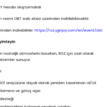
Y hesabı oluşturmalıdır
n resmi OBT web sitesi üzerinden indirilebilecektir.
nden indirebilirler:
https://roz.ygnjoy.com/en/event/obt
yimleyin
n nostaljik atmosferini korurken, ROZ için özel olarak
sistemler sunuyor.
r:
l RO1 arayüzüne dayalı olarak yeniden tasarlanan UI/UX
ş kamera ve görüş açısı
 desteği
asitleştirilmiş bölgesel seyahat rotaları