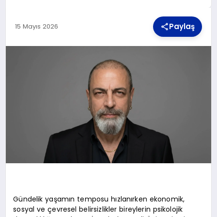
Paylaş
15 Mayıs 2026
TEKNOLOJI
MAGAZIN
YAŞAM
Gündelik yaşamın temposu hızlanırken ekonomik,
sosyal ve çevresel belirsizlikler bireylerin psikolojik