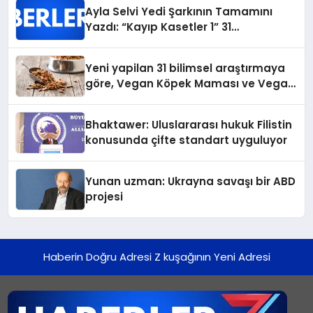
hedefliyor
Ayla Selvi Yedi Şarkının Tamamını
Yazdı: “Kayıp Kasetler 1” 31
Temmuz’da Yayında
Yeni yapilan 31 bilimsel araştırmaya
göre, Vegan Köpek Maması ve Vegan
Kedi Mamasının İyi Sindirildiğini
Ortaya Koydu
Bhaktawer: Uluslararası hukuk Filistin
konusunda çifte standart uyguluyor
Yunan uzman: Ukrayna savaşı bir ABD
projesi
Haberin Doğru Adresi Z kuşağının Yeni Adresi