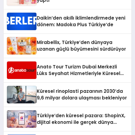
yaptı
Daikin’den akıllı iklimlendirmede yeni
dönem: Madoka Plus Türkiye’de
Mirabellix, Türkiye’den dünyaya
uzanan güçlü büyümesini sürdürüyor
Anato Tour Turizm Dubai Merkezli
Lüks Seyahat Hizmetleriyle Küresel
Turizmde Öne Çıkıyor
Küresel rinoplasti pazarının 2030’da
9,6 milyar dolara ulaşması bekleniyor
Türkiye’den küresel pazara: ShopinX,
dijital ekonomi ile gerçek dünya
alışverişini bir araya getirmeyi