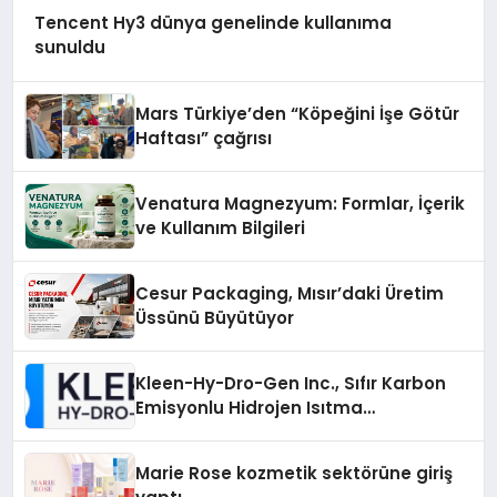
Tencent Hy3 dünya genelinde kullanıma
sunuldu
Mars Türkiye’den “Köpeğini İşe Götür
Haftası” çağrısı
Venatura Magnezyum: Formlar, İçerik
ve Kullanım Bilgileri
Cesur Packaging, Mısır’daki Üretim
Üssünü Büyütüyor
Kleen-Hy-Dro-Gen Inc., Sıfır Karbon
Emisyonlu Hidrojen Isıtma
Teknolojisinde ISO ve TSSA
Düzenleyici Onaylarını Aldı
Marie Rose kozmetik sektörüne giriş