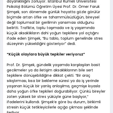
dayanıklılığını zorluyor. İstanbul Rumeli Üniversitesi
Psikoloji Bölümü Öğretim Üyesi Prof. Dr. Ömer Faruk
Şimşek, son dönemde günlük hayatta gözle görülür
biçimde artan öfke ve tahammülsüzlüğün, bireysel
değil toplumsal bir gerilimin yansıması olduğunu
belirtti. Trafikte, toplu taşımada ve iş yaşamında
küçük aksaklıkların dahi yoğun tepkilere yol açtığını
ifade eden Şimşek, “Bu tablo, toplum genelinde stres
düzeyinin yükseldiğini gösteriyor” dedi.
“Küçük olaylara büyük tepkiler veriyoruz”
Prof. Dr. Şimşek, gündelik yaşamda karşılaşılan basit
gecikmeler ya da iletişim aksaklıklarının bile sert
tepkilere dönüşebildiğine dikkat çekti. “Bir araç
sıkıştırması, kısa bir bekleme süresi ya da iş yerinde
yaşanan küçük bir yanlış anlaşılma, geçmişe kıyasla
daha yoğun öfke tepkileri doğurabiliyor. Çünkü bireyler
zaten yüksek bir stres yüküyle güne başlıyor,”
ifadelerini kullandı. Şimşek’e göre bu durum, birikimli
stresin küçük tetikleyicilerle açığa çıkması şeklinde
ilerliyor.