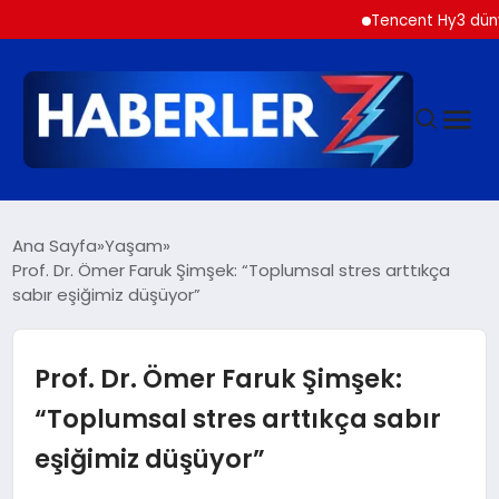
Tencent Hy3 dünya gen
GÜNDEM
Ana Sayfa
Yaşam
Prof. Dr. Ömer Faruk Şimşek: “Toplumsal stres arttıkça
sabır eşiğimiz düşüyor”
SIYASET
DÜNYA
Prof. Dr. Ömer Faruk Şimşek:
“Toplumsal stres arttıkça sabır
EKONOMI
eşiğimiz düşüyor”
SPOR