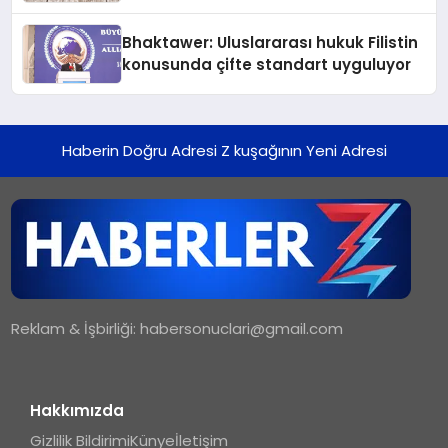
Kedi Mamasının İyi Sindirildiğini
Ortaya Koydu
Bhaktawer: Uluslararası hukuk Filistin
konusunda çifte standart uyguluyor
Haberin Doğru Adresi Z kuşağının Yeni Adresi
Reklam & İşbirliği:
habersonuclari@gmail.com
Hakkımızda
Gizlilik Bildirimi
Künye
İletişim