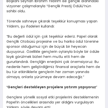
Başkanı Seyhan İbrahim Yıldırım ise gençlik alanındaki
vizyoner çalışmalarıyla “Gençlik Prestij Ödülü”nün
sahibi oldu.
Törende sahneye çıkarak teşekkür konuşması yapan
Yıldırım, şu ifadeleri kullandı:
“Bu değerli ödül için çok teşekkür ederiz. Papel olarak
Gençlik Otobüsü projesine ve bu harika ödül törenine
sponsor olduğumuz için de büyük bir heyecan
duyuyoruz. Özellikle gençlerin oylarıyla böyle bir ödüle
layık görülmek bizleri hem mutlu etti hem de
gururlandırdı. Gençliğin enerjisini çok önemsiyoruz. Bu
nedenle hem geliştirdiğimiz finansal araçlarla hem de
bu tür etkinliklerle gençlerin her zaman yanında
olmaya, onlarla yürümeye devam edeceğiz.”
‘
Gen
çleri destekleyen projelere yatırım yapıyoruz
’
Gençlere yönelik sosyal etki projelerini desteklemenin
Papel’in öncelikleri arasında yer aldığını vurgulayan
Yıldırım, şöyle devam etti: