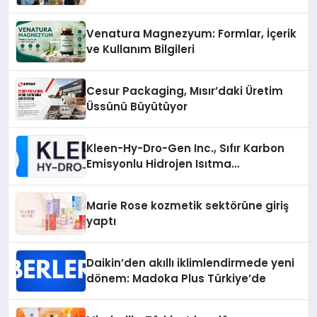
Venatura Magnezyum: Formlar, İçerik
ve Kullanım Bilgileri
Cesur Packaging, Mısır’daki Üretim
Üssünü Büyütüyor
Kleen-Hy-Dro-Gen Inc., Sıfır Karbon
Emisyonlu Hidrojen Isıtma
Teknolojisinde ISO ve TSSA
Düzenleyici Onaylarını Aldı
Marie Rose kozmetik sektörüne giriş
yaptı
Daikin’den akıllı iklimlendirmede yeni
dönem: Madoka Plus Türkiye’de