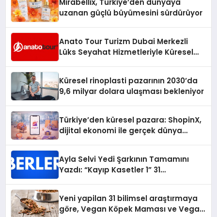
Mirabellix, Türkiye’den dünyaya
uzanan güçlü büyümesini sürdürüyor
Anato Tour Turizm Dubai Merkezli
Lüks Seyahat Hizmetleriyle Küresel
Turizmde Öne Çıkıyor
Küresel rinoplasti pazarının 2030’da
9,6 milyar dolara ulaşması bekleniyor
Türkiye’den küresel pazara: ShopinX,
dijital ekonomi ile gerçek dünya
alışverişini bir araya getirmeyi
hedefliyor
Ayla Selvi Yedi Şarkının Tamamını
Yazdı: “Kayıp Kasetler 1” 31
Temmuz’da Yayında
Yeni yapilan 31 bilimsel araştırmaya
göre, Vegan Köpek Maması ve Vegan