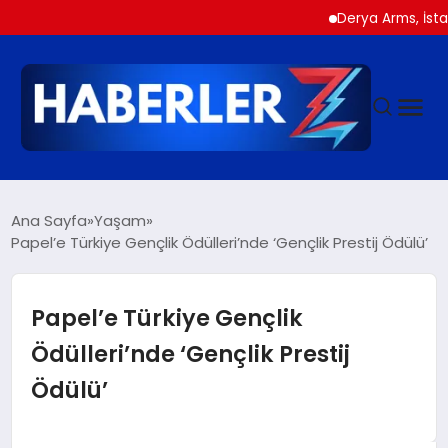
Derya Arms, İstanbul Pr
GÜNDEM
Ana Sayfa
Yaşam
Papel’e Türkiye Gençlik Ödülleri’nde ‘Gençlik Prestij Ödülü’
SIYASET
Papel’e Türkiye Gençlik
DÜNYA
Ödülleri’nde ‘Gençlik Prestij
Ödülü’
EKONOMI
SPOR