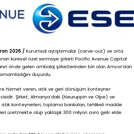
iran 2026 /
Kurumsal ayrıştırmalar (carve-out) ve orta
anan küresel özel sermaye şirketi Pacific Avenue Capital
nyanın önde gelen ambalaj şirketlerinden biri olan Amcor’dan
ı tamamladığını duyurdu.
ere hizmet veren, atık ve geri dönüşüm konteyner
cisidir. Şirket; Almanya’daki (Neuruppin ve Olpe) ve
 atık konteynerleri, toplama bankaları, tehlikeli madde
ri üretmekte olup yaklaşık 300 milyon avro gelir elde