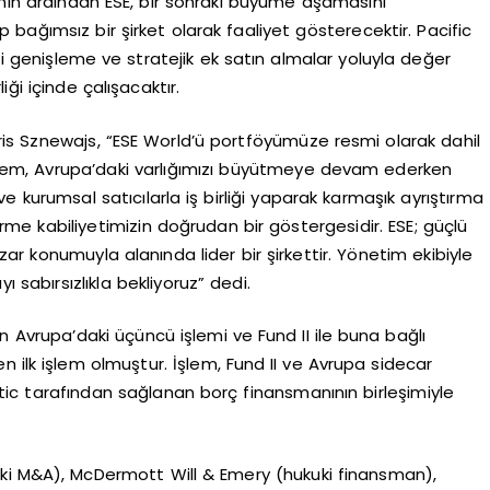
ın ardından ESE, bir sonraki büyüme aşamasını
bağımsız bir şirket olarak faaliyet gösterecektir. Pacific
i genişleme ve stratejik ek satın almalar yoluyla değer
ği içinde çalışacaktır.
is Sznewajs, “ESE World’ü portföyümüze resmi olarak dahil
em, Avrupa’daki varlığımızı büyütmeye devam ederken
ve kurumsal satıcılarla iş birliği yaparak karmaşık ayrıştırma
irme kabiliyetimizin doğrudan bir göstergesidir. ESE; güçlü
ar konumuyla alanında lider bir şirkettir. Yönetim ekibiyle
ı sabırsızlıkla bekliyoruz” dedi.
 Avrupa’daki üçüncü işlemi ve Fund II ile buna bağlı
 ilk işlem olmuştur. İşlem, Fund II ve Avrupa sidecar
ic tarafından sağlanan borç finansmanının birleşimiyle
kuki M&A), McDermott Will & Emery (hukuki finansman),