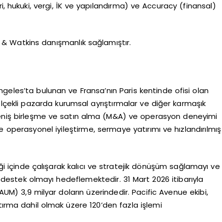
i, hukuki, vergi, İK ve yapılandırma) ve Accuracy (finansal)
 & Watkins danışmanlık sağlamıştır.
geles’ta bulunan ve Fransa’nın Paris kentinde ofisi olan
a ölçekli pazarda kurumsal ayrıştırmalar ve diğer karmaşık
eniş birleşme ve satın alma (M&A) ve operasyon deneyimi
operasyonel iyileştirme, sermaye yatırımı ve hızlandırılmış
liği içinde çalışarak kalıcı ve stratejik dönüşüm sağlamayı ve
 destek olmayı hedeflemektedir. 31 Mart 2026 itibarıyla
AUM) 3,9 milyar doların üzerindedir. Pacific Avenue ekibi,
tırma dahil olmak üzere 120’den fazla işlemi