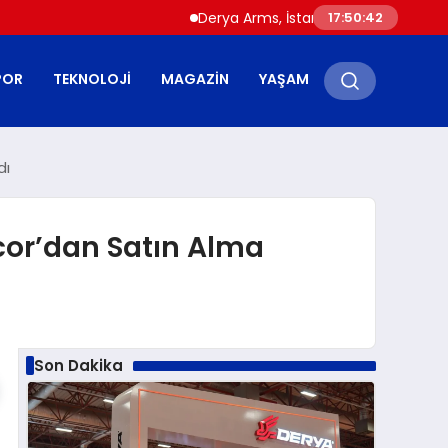
Derya Arms, İstanbul Prohunt 2026’da yeni 
17:50:43
POR
TEKNOLOJI
MAGAZIN
YAŞAM
dı
mcor’dan Satın Alma
Son Dakika