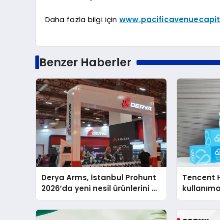
Daha fazla bilgi için
www.pacificavenuecapi
Benzer Haberler
Derya Arms, İstanbul Prohunt
Tencent 
2026’da yeni nesil ürünlerini ve
kullanım
global marka vizyonunu
sergiledi