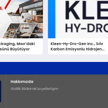
kaging, Mısır’daki
Kleen-Hy-Dro-Gen Inc., Sıfır
ssünü Büyütüyor
Karbon Emisyonlu Hidrojen
Isıtma Teknolojisinde ISO ve
TSSA Düzenleyici Onaylarını
Aldı
Hakkımızda
Gizlilik Bildirimi
Künye
İletişim