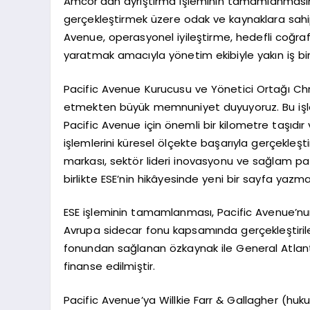
Amcor’dan ayrıştırma işleminin tamamlanmasın
gerçekleştirmek üzere odak ve kaynaklara sahip 
Avenue, operasyonel iyileştirme, hedefli coğraf
yaratmak amacıyla yönetim ekibiyle yakın iş birli
Pacific Avenue Kurucusu ve Yönetici Ortağı Chr
etmekten büyük memnuniyet duyuyoruz. Bu işl
Pacific Avenue için önemli bir kilometre taşıdır 
işlemlerini küresel ölçekte başarıyla gerçekleşt
markası, sektör lideri inovasyonu ve sağlam paz
birlikte ESE’nin hikâyesinde yeni bir sayfa yazmay
ESE işleminin tamamlanması, Pacific Avenue’nun
Avrupa sidecar fonu kapsamında gerçekleştirilen
fonundan sağlanan özkaynak ile General Atlant
finanse edilmiştir.
Pacific Avenue’ya Willkie Farr & Gallagher (hu