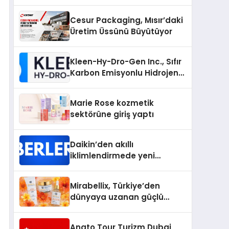
Bilgileri
Cesur Packaging, Mısır’daki
Üretim Üssünü Büyütüyor
Kleen-Hy-Dro-Gen Inc., Sıfır
Karbon Emisyonlu Hidrojen
Isıtma Teknolojisinde ISO ve
TSSA Düzenleyici Onaylarını
Marie Rose kozmetik
Aldı
sektörüne giriş yaptı
Daikin’den akıllı
iklimlendirmede yeni
dönem: Madoka Plus
Türkiye’de
Mirabellix, Türkiye’den
dünyaya uzanan güçlü
büyümesini sürdürüyor
Anato Tour Turizm Dubai