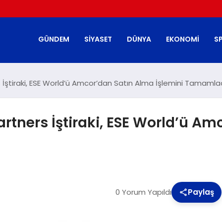
GÜNDEM
SIYASET
DÜNYA
EKONOMI
S
 İştiraki, ESE World’ü Amcor’dan Satın Alma İşlemini Tamamla
artners İştiraki, ESE World’ü A
0 Yorum Yapıldı
Paylaş