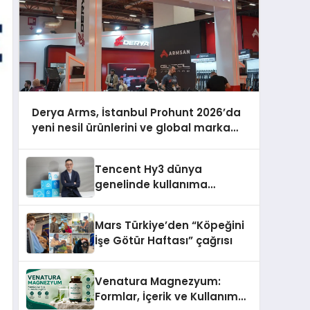
Derya Arms, İstanbul Prohunt 2026’da
yeni nesil ürünlerini ve global marka
vizyonunu sergiledi
Tencent Hy3 dünya
genelinde kullanıma
sunuldu
Mars Türkiye’den “Köpeğini
İşe Götür Haftası” çağrısı
Venatura Magnezyum:
Formlar, İçerik ve Kullanım