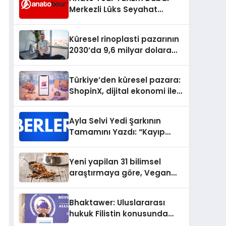
Merkezli Lüks Seyahat
Hizmetleriyle Küresel
Turizmde Öne Çıkıyor
Küresel rinoplasti pazarının
2030’da 9,6 milyar dolara
ulaşması bekleniyor
Türkiye’den küresel pazara:
ShopinX, dijital ekonomi ile
gerçek dünya alışverişini bir
araya getirmeyi hedefliyor
Ayla Selvi Yedi Şarkının
Tamamını Yazdı: “Kayıp
Kasetler 1” 31 Temmuz’da
Yayında
Yeni yapilan 31 bilimsel
araştırmaya göre, Vegan
Köpek Maması ve Vegan
Kedi Mamasının İyi
Bhaktawer: Uluslararası
Sindirildiğini Ortaya Koydu
hukuk Filistin konusunda
çifte standart uyguluyor