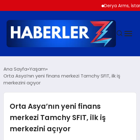
Derya Arms, İstanbul Pr
GÜNDEM
Ana Sayfa
Yaşam
Orta Asya’nın yeni finans merkezi Tamchy SFIT, ilk iş
merkezini açıyor
SIYASET
DÜNYA
Orta Asya’nın yeni finans
merkezi Tamchy SFIT, ilk iş
EKONOMI
merkezini açıyor
SPOR