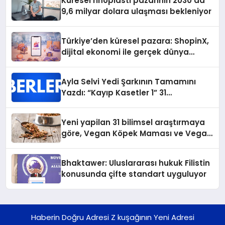
Küresel rinoplasti pazarının 2030’da
9,6 milyar dolara ulaşması bekleniyor
Türkiye’den küresel pazara: ShopinX,
dijital ekonomi ile gerçek dünya
alışverişini bir araya getirmeyi
hedefliyor
Ayla Selvi Yedi Şarkının Tamamını
Yazdı: “Kayıp Kasetler 1” 31
Temmuz’da Yayında
Yeni yapilan 31 bilimsel araştırmaya
göre, Vegan Köpek Maması ve Vegan
Kedi Mamasının İyi Sindirildiğini
Ortaya Koydu
Bhaktawer: Uluslararası hukuk Filistin
konusunda çifte standart uyguluyor
Haberin Doğru Adresi Z kuşağının Yeni Adresi