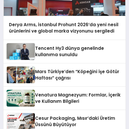
Derya Arms, İstanbul Prohunt 2026’da yeni nesil
ürünlerini ve global marka vizyonunu sergiledi
Tencent Hy3 dünya genelinde
kullanıma sunuldu
Mars Türkiye’den “Köpeğini İşe Götür
Haftası” çağrısı
Venatura Magnezyum: Formlar, İçerik
ve Kullanım Bilgileri
Cesur Packaging, Mısır’daki Üretim
Üssünü Büyütüyor