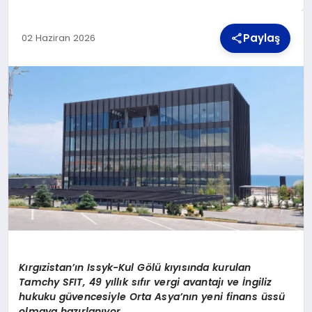
Paylaş
02 Haziran 2026
TEKNOLOJI
MAGAZIN
YAŞAM
Kırgızistan’ın Issyk-Kul Gölü kıyısında kurulan
Tamchy SFIT, 49 yıllık sıfır vergi avantajı ve İngiliz
hukuku güvencesiyle Orta Asya’nın yeni finans üssü
olmaya hazırlanıyor.