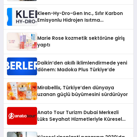
Kleen-Hy-Dro-Gen Inc., Sıfır Karbon
Emisyonlu Hidrojen Isıtma
Teknolojisinde ISO ve TSSA
Düzenleyici Onaylarını Aldı
Marie Rose kozmetik sektörüne giriş
yaptı
Daikin’den akıllı iklimlendirmede yeni
dönem: Madoka Plus Türkiye’de
Mirabellix, Türkiye’den dünyaya
uzanan güçlü büyümesini sürdürüyor
Anato Tour Turizm Dubai Merkezli
Lüks Seyahat Hizmetleriyle Küresel
Turizmde Öne Çıkıyor