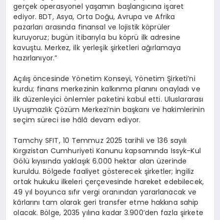
gerçek operasyonel yaşamın başlangıcına işaret
ediyor. BDT, Asya, Orta Doğu, Avrupa ve Afrika
pazarları arasında finansal ve lojistik köprüler
kuruyoruz; bugün itibarıyla bu köprü ilk adresine
kavuştu. Merkez, ilk yerleşik şirketleri ağırlamaya
hazırlanıyor.”
Açılış öncesinde Yönetim Konseyi, Yönetim Şirketi’ni
kurdu; finans merkezinin kalkınma planını onayladı ve
ilk düzenleyici önlemler paketini kabul etti. Uluslararası
Uyuşmazlık Çözüm Merkezi’nin başkanı ve hakimlerinin
seçim süreci ise hâlâ devam ediyor.
Tamchy SFIT, 10 Temmuz 2025 tarihli ve 136 sayılı
Kırgızistan Cumhuriyeti Kanunu kapsamında Issyk-Kul
Gölü kıyısında yaklaşık 6.000 hektar alan üzerinde
kuruldu. Bölgede faaliyet gösterecek şirketler; İngiliz
ortak hukuku ilkeleri çerçevesinde hareket edebilecek,
49 yıl boyunca sıfır vergi oranından yararlanacak ve
kârlarını tam olarak geri transfer etme hakkına sahip
olacak. Bölge, 2035 yılına kadar 3.900’den fazla şirkete