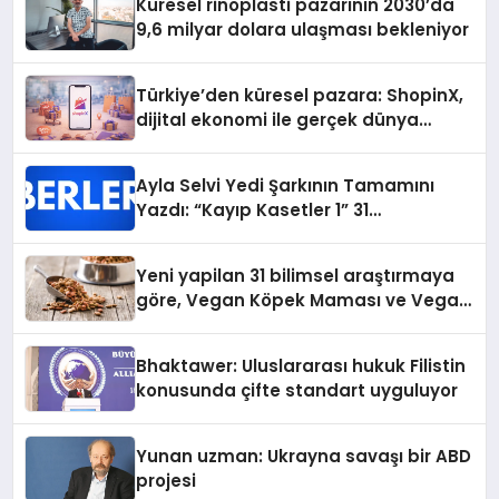
Küresel rinoplasti pazarının 2030’da
9,6 milyar dolara ulaşması bekleniyor
Türkiye’den küresel pazara: ShopinX,
dijital ekonomi ile gerçek dünya
alışverişini bir araya getirmeyi
hedefliyor
Ayla Selvi Yedi Şarkının Tamamını
Yazdı: “Kayıp Kasetler 1” 31
Temmuz’da Yayında
Yeni yapilan 31 bilimsel araştırmaya
göre, Vegan Köpek Maması ve Vegan
Kedi Mamasının İyi Sindirildiğini
Ortaya Koydu
Bhaktawer: Uluslararası hukuk Filistin
konusunda çifte standart uyguluyor
Yunan uzman: Ukrayna savaşı bir ABD
projesi