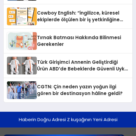
Cowboy English: “İngilizce, küresel
ekiplerde ölçülen bir iş yetkinliğine
dönüşüyor”
Tırnak Batması Hakkında Bilinmesi
Gerekenler
Türk Girişimci Annenin Geliştirdiği
Ürün ABD’de Bebeklerde Güvenli Uyku
Standardına Yeni Bir Bakış Açısı
Getiriyor.
CGTN: Çin neden yazın yoğun ilgi
gören bir destinasyon hâline geldi?
Haberin Doğru Adresi Z kuşağının Yeni Adresi