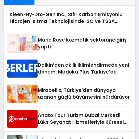
Kleen-Hy-Dro-Gen Inc., Sıfır Karbon Emisyonlu
Hidrojen Isıtma Teknolojisinde ISO ve TSSA
Düzenleyici Onaylarını Aldı
Marie Rose kozmetik sektörüne giriş
yaptı
Daikin’den akıllı iklimlendirmede yeni
dönem: Madoka Plus Türkiye’de
Mirabellix, Türkiye’den dünyaya
uzanan güçlü büyümesini sürdürüyor
Anato Tour Turizm Dubai Merkezli
Lüks Seyahat Hizmetleriyle Küresel
Turizmde Öne Çıkıyor