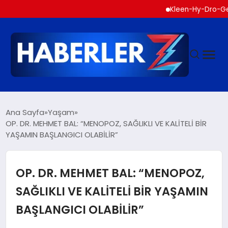
Kleen-Hy-Dro-Gen Inc., 
GÜNDEM
Ana Sayfa
Yaşam
OP. DR. MEHMET BAL: “MENOPOZ, SAĞLIKLI VE KALİTELİ BİR
YAŞAMIN BAŞLANGICI OLABİLİR”
SIYASET
DÜNYA
OP. DR. MEHMET BAL: “MENOPOZ,
SAĞLIKLI VE KALİTELİ BİR YAŞAMIN
EKONOMI
BAŞLANGICI OLABİLİR”
SPOR