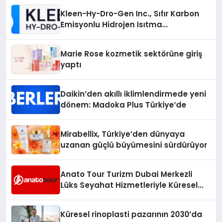
Kleen-Hy-Dro-Gen Inc., Sıfır Karbon
Emisyonlu Hidrojen Isıtma
Teknolojisinde ISO ve TSSA
Düzenleyici Onaylarını Aldı
Marie Rose kozmetik sektörüne giriş
yaptı
Daikin’den akıllı iklimlendirmede yeni
dönem: Madoka Plus Türkiye’de
Mirabellix, Türkiye’den dünyaya
uzanan güçlü büyümesini sürdürüyor
Anato Tour Turizm Dubai Merkezli
Lüks Seyahat Hizmetleriyle Küresel
Turizmde Öne Çıkıyor
Küresel rinoplasti pazarının 2030’da