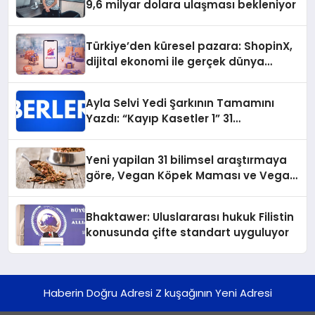
9,6 milyar dolara ulaşması bekleniyor
Türkiye’den küresel pazara: ShopinX,
dijital ekonomi ile gerçek dünya
alışverişini bir araya getirmeyi
hedefliyor
Ayla Selvi Yedi Şarkının Tamamını
Yazdı: “Kayıp Kasetler 1” 31
Temmuz’da Yayında
Yeni yapilan 31 bilimsel araştırmaya
göre, Vegan Köpek Maması ve Vegan
Kedi Mamasının İyi Sindirildiğini
Ortaya Koydu
Bhaktawer: Uluslararası hukuk Filistin
konusunda çifte standart uyguluyor
Haberin Doğru Adresi Z kuşağının Yeni Adresi