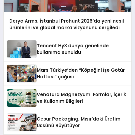
Derya Arms, İstanbul Prohunt 2026’da yeni nesil
ürünlerini ve global marka vizyonunu sergiledi
Tencent Hy3 dünya genelinde
kullanıma sunuldu
Mars Türkiye’den “Köpeğini İşe Götür
Haftası” çağrısı
Venatura Magnezyum: Formlar, İçerik
ve Kullanım Bilgileri
Cesur Packaging, Mısır’daki Üretim
Üssünü Büyütüyor