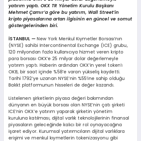
yatırım yaptı. OKX TR Y
ö
netim Kurulu Başkanı
Mehmet Çamır
’
a g
ö
re bu yatırım, Wall Street’in
kripto piyasalarına artan ilgisinin en güncel ve somut
g
ö
stergelerinden biri.
İSTANBUL —
New York Menkul Kıymetler Borsası’nın
(NYSE) sahibi Intercontinental Exchange (ICE) grubu,
120 milyondan fazla kullanıcıya hizmet veren kripto
para borsası OKX’e 25 milyar dolar değerlemeyle
yatırım yaptı. Haberin ardından OKX’in yerel token’ı
OKB, bir saat içinde %58’e varan yükseliş kaydetti.
Tarihi 1792’ye uzanan NYSE’nin %55’ine sahip olduğu
Bakkt platformunun hisseleri de değer kazandı.
Listelenen şirketlerin piyasa değeri bakımından
dünyanın en büyük borsası olan NYSE’nin çatı şirketi
ICE’nin OKX’e yatırım yaparak şirketin yönetim
kuruluna katılması, dijital varlık teknolojilerinin finansal
piyasaların geleceğinde kalıcı bir rol oynayacağına
işaret ediyor. Kurumsal yatırımcıların dijital varlıklara
erişimi ve menkul kıymetlerin tokenizasyonu gibi