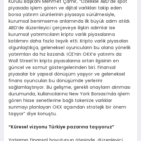
Kurulu Başkanı Mehmet Çamır, “Özellikle ABD’de spot
piyasada işlem gören ve dijital varlıkları takip eden
borsa yatırım ürünlerinin piyasaya sürülmesiyle,
kurumsal benimseme anlamında ilk büyük adım atıldı.
ABD’de düzenleyici çerçeveye ilişkin adımlar ise
kurumsal yatırımcıların kripto varlık piyasalarına
katılımını daha fazla teşvik etti. Kripto varlık piyasaları
olgunlaştıkça, geleneksel oyuncuların bu alana yönelik
yatırımları da hız kazandı. ICE’nin OKX’e yatırımı da
Wall Street’in kripto piyasalarına artan ilgisinin en
güncel ve somut göstergelerinden biri. Finansal
piyasalar bir yapısal dönüşüm yaşıyor ve geleneksel
finans oyuncuları bu dönüşümde yerlerini
sağlamlaştırıyor. Bu gelişme, gerekli onayların alınması
durumunda, kullanıcılarına New York Borsası’nda işlem
gören hisse senetlerine bağlı tokenize varlıklar
sunmayı planlayan OKX açısından stratejik bir önem
taşıyor” diye konuştu.
“
Küresel vizyonu Türkiye pazarına taşıyoruz”
Yatırımın finansal boyutunun ötesinde, düzenleyici