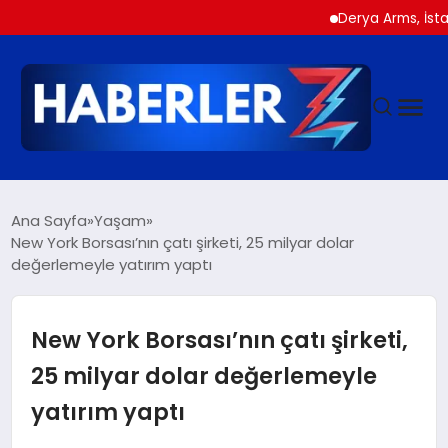
Derya Arms, İstanbul P
GÜNDEM
Ana Sayfa
Yaşam
New York Borsası’nın çatı şirketi, 25 milyar dolar
değerlemeyle yatırım yaptı
SIYASET
DÜNYA
New York Borsası’nın çatı şirketi,
25 milyar dolar değerlemeyle
EKONOMI
yatırım yaptı
SPOR