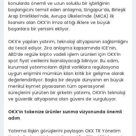
konularda önemli ve uzun soluklu bir işbirliğinin
başlangıcını temsil eden anlaşma, Singapur’da, Birleşik
Arap Emirlikleri’nde, Avrupa Ülkeleri’nde (MiCA) ilk
lisansını alan OKX’in imza attığı ilklere ve büyük
başarılara bir yenisini ekliyor.
OKX’e yapılan yatırım, teknoloji altyapısının sağlamlığını
da tescil ediyor. Zira anlaşma kapsamında ICE’nin,
ABD’de regüle kripto vadeli işlem ürünleri için OKX’in
spot fiyat verilerini lisanslayacağı biliniyor. Bu adım,
kurumsal yatırımcıların dijital varlıklara regülasyona
uygun erişimini mümkün kılan kritik bir gelişme olarak
değerlendiriliyor. Başka bir deyişle dünyanın en büyük
menkul kıymet piyasasının tüm operasyonel
süreçlerini yürüten bir şirketin yatırımı, OKX’in teknoloji
ve güvenlik altyapısına olan güveni de vurguluyor.
OKX
’
in tokenize ürünler sunma vizyonunda
ö
nemli
adım
Yatırıma ilişkin görüşlerini paylaşan OKX TR Yönetim