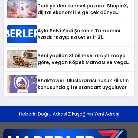
Türkiye’den küresel pazara: ShopinX,
dijital ekonomi ile gerçek dünya
alışverişini bir araya getirmeyi
hedefliyor
Ayla Selvi Yedi Şarkının Tamamını
Yazdı: “Kayıp Kasetler 1” 31
Temmuz’da Yayında
Yeni yapilan 31 bilimsel araştırmaya
göre, Vegan Köpek Maması ve Vegan
Kedi Mamasının İyi Sindirildiğini
Ortaya Koydu
Bhaktawer: Uluslararası hukuk Filistin
konusunda çifte standart uyguluyor
Haberin Doğru Adresi Z kuşağının Yeni Adresi