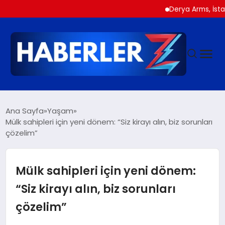
Derya Arms, İstanbul Pr
GÜNDEM
Ana Sayfa
Yaşam
Mülk sahipleri için yeni dönem: “Siz kirayı alın, biz sorunları
çözelim”
SIYASET
DÜNYA
Mülk sahipleri için yeni dönem:
“Siz kirayı alın, biz sorunları
EKONOMI
çözelim”
SPOR