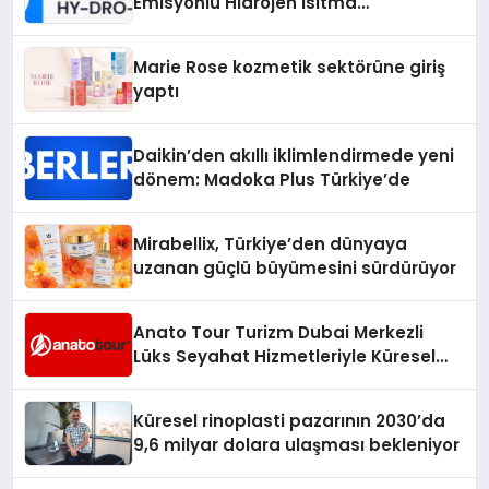
Emisyonlu Hidrojen Isıtma
Teknolojisinde ISO ve TSSA
Düzenleyici Onaylarını Aldı
Marie Rose kozmetik sektörüne giriş
yaptı
Daikin’den akıllı iklimlendirmede yeni
dönem: Madoka Plus Türkiye’de
Mirabellix, Türkiye’den dünyaya
uzanan güçlü büyümesini sürdürüyor
Anato Tour Turizm Dubai Merkezli
Lüks Seyahat Hizmetleriyle Küresel
Turizmde Öne Çıkıyor
Küresel rinoplasti pazarının 2030’da
9,6 milyar dolara ulaşması bekleniyor