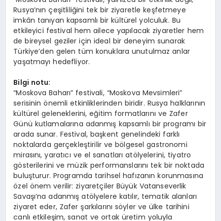
Rusya’nın çeşitliliğini tek bir ziyaretle keşfetmeye
imkân tanıyan kapsamlı bir kültürel yolculuk. Bu
etkileyici festival hem ailece yapılacak ziyaretler hem
de bireysel geziler için ideal bir deneyim sunarak
Türkiye’den gelen tüm konuklara unutulmaz anlar
yaşatmayı hedefliyor.
Bilgi notu:
“Moskova Baharı” festivali, “Moskova Mevsimleri”
serisinin önemli etkinliklerinden biridir. Rusya halklarının
kültürel geleneklerini, eğitim formatlarını ve Zafer
Günü kutlamalarına adanmış kapsamlı bir programı bir
arada sunar. Festival, başkent genelindeki farklı
noktalarda gerçekleştirilir ve bölgesel gastronomi
mirasını, yaratıcı ve el sanatları atölyelerini, tiyatro
gösterilerini ve müzik performanslarını tek bir noktada
buluşturur. Programda tarihsel hafızanın korunmasına
özel önem verilir: ziyaretçiler Büyük Vatanseverlik
Savaşı’na adanmış atölyelere katılır, tematik alanları
ziyaret eder, Zafer şarkılarını söyler ve ülke tarihini
canlı etkileşim, sanat ve ortak üretim yoluyla