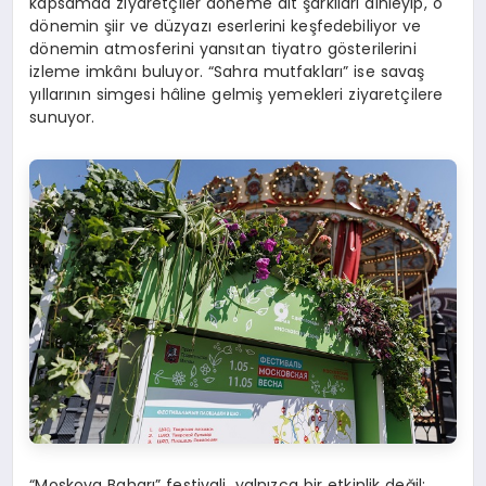
kapsamda ziyaretçiler döneme ait şarkıları dinleyip, o
dönemin şiir ve düzyazı eserlerini keşfedebiliyor ve
dönemin atmosferini yansıtan tiyatro gösterilerini
izleme imkânı buluyor. “Sahra mutfakları” ise savaş
yıllarının simgesi hâline gelmiş yemekleri ziyaretçilere
sunuyor.
“Moskova Baharı” festivali, yalnızca bir etkinlik değil;