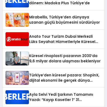
dönem: Madoka Plus Türkiye’de
Mirabellix, Türkiye’den dünyaya
uzanan güçlü büyümesini sürdürüyor
Anato Tour Turizm Dubai Merkezli
Lüks Seyahat Hizmetleriyle Küresel
Turizmde Öne Çıkıyor
Küresel rinoplasti pazarının 2030’da
9,6 milyar dolara ulaşması bekleniyor
Türkiye’den küresel pazara: ShopinX,
dijital ekonomi ile gerçek dünya
alışverişini bir araya getirmeyi
hedefliyor
Ayla Selvi Yedi Şarkının Tamamını
Yazdı: “Kayıp Kasetler 1” 31
Temmuz’da Yayında