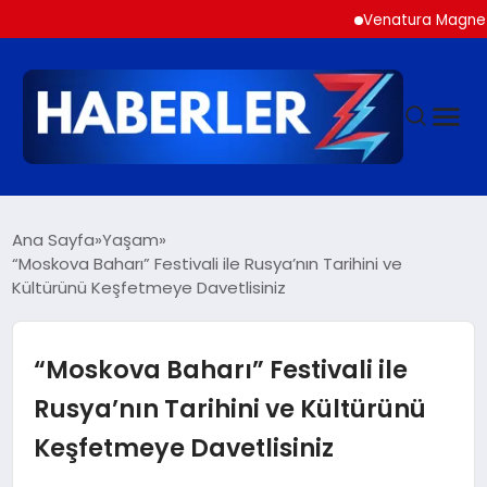
Venatura Magnezyum: Forml
GÜNDEM
Ana Sayfa
Yaşam
“Moskova Baharı” Festivali ile Rusya’nın Tarihini ve
Kültürünü Keşfetmeye Davetlisiniz
SIYASET
DÜNYA
“Moskova Baharı” Festivali ile
Rusya’nın Tarihini ve Kültürünü
EKONOMI
Keşfetmeye Davetlisiniz
SPOR