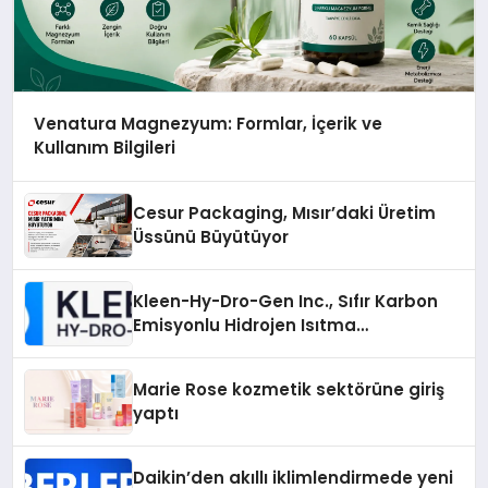
Venatura Magnezyum: Formlar, İçerik ve
Kullanım Bilgileri
Cesur Packaging, Mısır’daki Üretim
Üssünü Büyütüyor
Kleen-Hy-Dro-Gen Inc., Sıfır Karbon
Emisyonlu Hidrojen Isıtma
Teknolojisinde ISO ve TSSA
Düzenleyici Onaylarını Aldı
Marie Rose kozmetik sektörüne giriş
yaptı
Daikin’den akıllı iklimlendirmede yeni