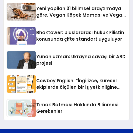
Yeni yapilan 31 bilimsel araştırmaya
göre, Vegan Köpek Maması ve Vegan
Kedi Mamasının İyi Sindirildiğini
Ortaya Koydu
Bhaktawer: Uluslararası hukuk Filistin
konusunda çifte standart uyguluyor
Yunan uzman: Ukrayna savaşı bir ABD
projesi
Cowboy English: “İngilizce, küresel
ekiplerde ölçülen bir iş yetkinliğine
dönüşüyor”
Tırnak Batması Hakkında Bilinmesi
Gerekenler