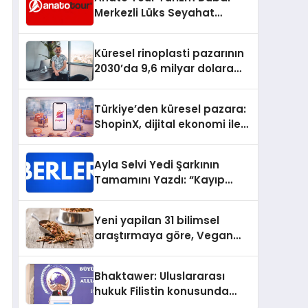
Merkezli Lüks Seyahat
Hizmetleriyle Küresel
Turizmde Öne Çıkıyor
Küresel rinoplasti pazarının
2030’da 9,6 milyar dolara
ulaşması bekleniyor
Türkiye’den küresel pazara:
ShopinX, dijital ekonomi ile
gerçek dünya alışverişini bir
araya getirmeyi hedefliyor
Ayla Selvi Yedi Şarkının
Tamamını Yazdı: “Kayıp
Kasetler 1” 31 Temmuz’da
Yayında
Yeni yapilan 31 bilimsel
araştırmaya göre, Vegan
Köpek Maması ve Vegan
Kedi Mamasının İyi
Bhaktawer: Uluslararası
Sindirildiğini Ortaya Koydu
hukuk Filistin konusunda
çifte standart uyguluyor