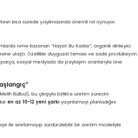
rkının kısa sürede yayılmasında önemli rol oynuyor.
mlarda ivme kazanan “Hayat Bu Kadar”, organik dinleyici
yesine ulaştı. Özellikle duygusal teması ve sade prodüksiyon
den parça, sosyal medyada da paylaşım oranlarıyla öne
aşlangıç”
elih Bülbül), bu çıkışıyla birlikte üretim sürecini
adar
en az 10-12 yeni şarkı
yayınlamayı planladığını
oje ile sınırlamayıp sürdürülebilir bir üretim modeliyle