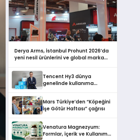
Derya Arms, İstanbul Prohunt 2026’da
yeni nesil ürünlerini ve global marka
vizyonunu sergiledi
Tencent Hy3 dünya
genelinde kullanıma
sunuldu
Mars Türkiye’den “Köpeğini
İşe Götür Haftası” çağrısı
Venatura Magnezyum:
Formlar, İçerik ve Kullanım