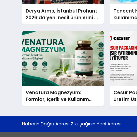
Derya Arms, İstanbul Prohunt
Tencent 
2026’da yeni nesil ürünlerini ve
kullanım
global marka vizyonunu
sergiledi
Venatura Magnezyum:
Cesur Pac
Formlar, İçerik ve Kullanım
Üretim Ü
Bilgileri
Haberin Doğru Adresi Z kuşağının Yeni Adresi