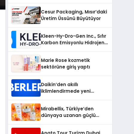
Bilgileri
Cesur Packaging, Mısır’daki
Üretim Üssünü Büyütüyor
Kleen-Hy-Dro-Gen Inc., Sıfır
Karbon Emisyonlu Hidrojen
Isıtma Teknolojisinde ISO ve
TSSA Düzenleyici Onaylarını
Marie Rose kozmetik
Aldı
sektörüne giriş yaptı
Daikin’den akıllı
iklimlendirmede yeni
dönem: Madoka Plus
Türkiye’de
Mirabellix, Türkiye’den
dünyaya uzanan güçlü
büyümesini sürdürüyor
Anato Tour Turizm Dubai