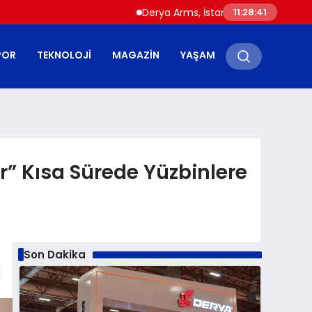
Derya Arms, İstanbul Prohunt 2026’da yeni 
11:28:42
POR
TEKNOLOJI
MAGAZIN
YAŞAM
r” Kısa Sürede Yüzbinlere
Son Dakika