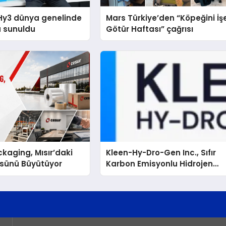
Hy3 dünya genelinde
Mars Türkiye’den “Köpeğini İş
a sunuldu
Götür Haftası” çağrısı
kaging, Mısır’daki
Kleen-Hy-Dro-Gen Inc., Sıfır
ssünü Büyütüyor
Karbon Emisyonlu Hidrojen
Isıtma Teknolojisinde ISO ve
TSSA Düzenleyici Onaylarını
Aldı