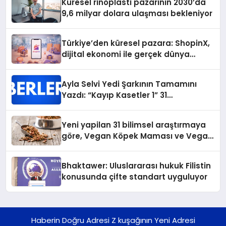
Küresel rinoplasti pazarının 2030’da
9,6 milyar dolara ulaşması bekleniyor
Türkiye’den küresel pazara: ShopinX,
dijital ekonomi ile gerçek dünya
alışverişini bir araya getirmeyi
hedefliyor
Ayla Selvi Yedi Şarkının Tamamını
Yazdı: “Kayıp Kasetler 1” 31
Temmuz’da Yayında
Yeni yapilan 31 bilimsel araştırmaya
göre, Vegan Köpek Maması ve Vegan
Kedi Mamasının İyi Sindirildiğini
Ortaya Koydu
Bhaktawer: Uluslararası hukuk Filistin
konusunda çifte standart uyguluyor
Haberin Doğru Adresi Z kuşağının Yeni Adresi