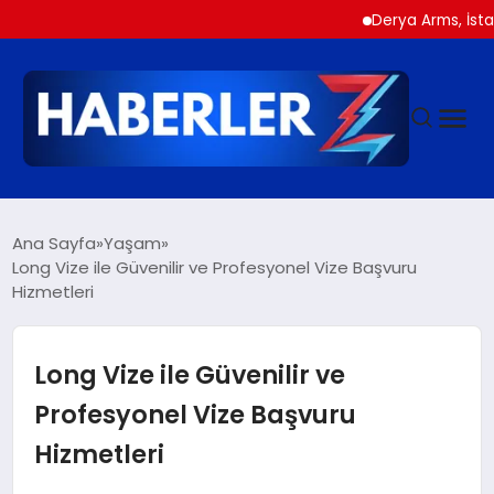
Derya Arms, İstanbul Pro
GÜNDEM
Ana Sayfa
Yaşam
Long Vize ile Güvenilir ve Profesyonel Vize Başvuru
Hizmetleri
SIYASET
DÜNYA
Long Vize ile Güvenilir ve
Profesyonel Vize Başvuru
EKONOMI
Hizmetleri
SPOR