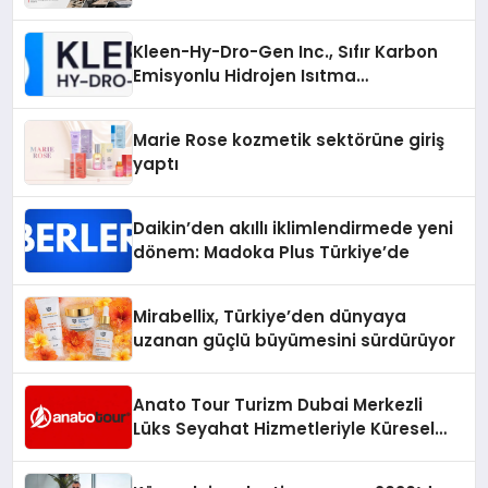
Kleen-Hy-Dro-Gen Inc., Sıfır Karbon
Emisyonlu Hidrojen Isıtma
Teknolojisinde ISO ve TSSA
Düzenleyici Onaylarını Aldı
Marie Rose kozmetik sektörüne giriş
yaptı
Daikin’den akıllı iklimlendirmede yeni
dönem: Madoka Plus Türkiye’de
Mirabellix, Türkiye’den dünyaya
uzanan güçlü büyümesini sürdürüyor
Anato Tour Turizm Dubai Merkezli
Lüks Seyahat Hizmetleriyle Küresel
Turizmde Öne Çıkıyor