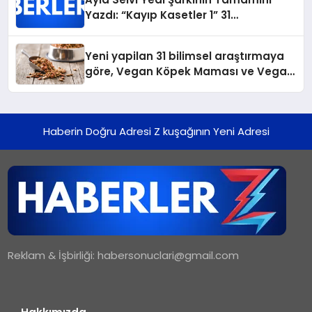
Yazdı: “Kayıp Kasetler 1” 31
Temmuz’da Yayında
Yeni yapilan 31 bilimsel araştırmaya
göre, Vegan Köpek Maması ve Vegan
Kedi Mamasının İyi Sindirildiğini
Ortaya Koydu
Haberin Doğru Adresi Z kuşağının Yeni Adresi
Reklam & İşbirliği:
habersonuclari@gmail.com