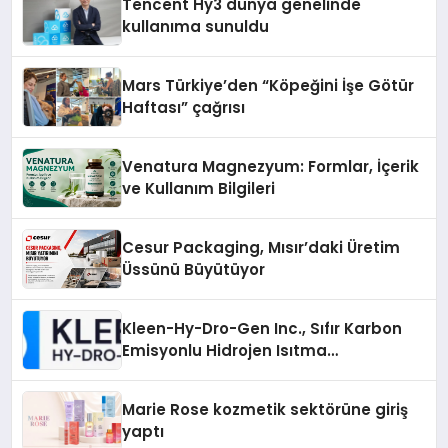
Tencent Hy3 dünya genelinde
kullanıma sunuldu
Mars Türkiye’den “Köpeğini İşe Götür
Haftası” çağrısı
Venatura Magnezyum: Formlar, İçerik
ve Kullanım Bilgileri
Cesur Packaging, Mısır’daki Üretim
Üssünü Büyütüyor
Kleen-Hy-Dro-Gen Inc., Sıfır Karbon
Emisyonlu Hidrojen Isıtma
Teknolojisinde ISO ve TSSA
Düzenleyici Onaylarını Aldı
Marie Rose kozmetik sektörüne giriş
yaptı