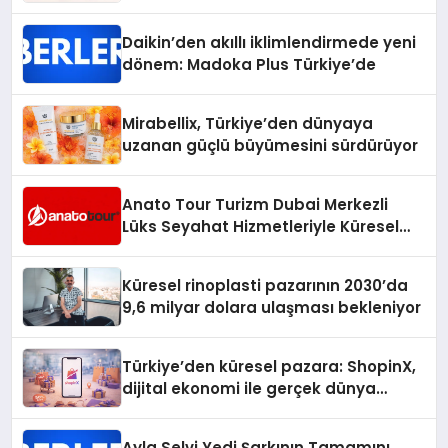
Daikin’den akıllı iklimlendirmede yeni
dönem: Madoka Plus Türkiye’de
Mirabellix, Türkiye’den dünyaya
uzanan güçlü büyümesini sürdürüyor
Anato Tour Turizm Dubai Merkezli
Lüks Seyahat Hizmetleriyle Küresel
Turizmde Öne Çıkıyor
Küresel rinoplasti pazarının 2030’da
9,6 milyar dolara ulaşması bekleniyor
Türkiye’den küresel pazara: ShopinX,
dijital ekonomi ile gerçek dünya
alışverişini bir araya getirmeyi
hedefliyor
Ayla Selvi Yedi Şarkının Tamamını