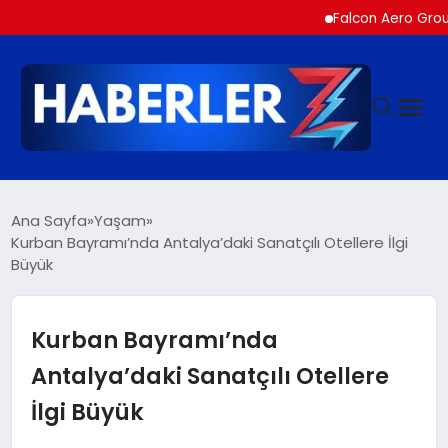
Falcon Aero Group, Hava
GÜNDEM
Ana Sayfa
Yaşam
Kurban Bayramı’nda Antalya’daki Sanatçılı Otellere İlgi
Büyük
SIYASET
DÜNYA
Kurban Bayramı’nda
Antalya’daki Sanatçılı Otellere
EKONOMI
İlgi Büyük
SPOR