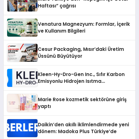
Haftası” çağrısı
Venatura Magnezyum: Formlar, İçerik
ve Kullanım Bilgileri
Cesur Packaging, Mısır’daki Üretim
Üssünü Büyütüyor
Kleen-Hy-Dro-Gen Inc., Sıfır Karbon
Emisyonlu Hidrojen Isıtma
Teknolojisinde ISO ve TSSA
Düzenleyici Onaylarını Aldı
Marie Rose kozmetik sektörüne giriş
yaptı
Daikin’den akıllı iklimlendirmede yeni
dönem: Madoka Plus Türkiye’de