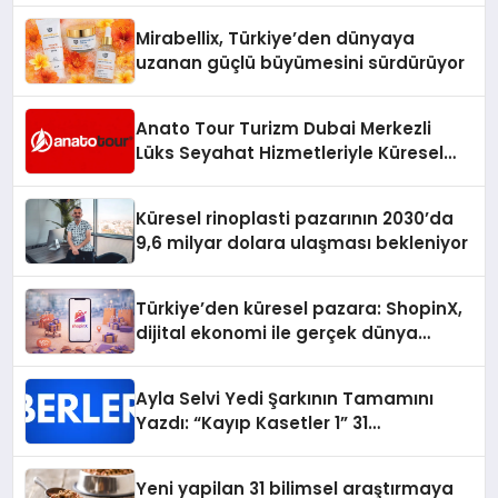
Mirabellix, Türkiye’den dünyaya
uzanan güçlü büyümesini sürdürüyor
Anato Tour Turizm Dubai Merkezli
Lüks Seyahat Hizmetleriyle Küresel
Turizmde Öne Çıkıyor
Küresel rinoplasti pazarının 2030’da
9,6 milyar dolara ulaşması bekleniyor
Türkiye’den küresel pazara: ShopinX,
dijital ekonomi ile gerçek dünya
alışverişini bir araya getirmeyi
hedefliyor
Ayla Selvi Yedi Şarkının Tamamını
Yazdı: “Kayıp Kasetler 1” 31
Temmuz’da Yayında
Yeni yapilan 31 bilimsel araştırmaya