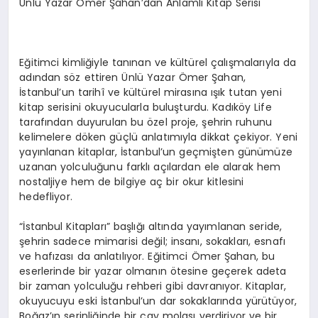
Ünlü Yazar Ömer Şahan’dan Anlamlı Kitap Serisi
Eğitimci kimliğiyle tanınan ve kültürel çalışmalarıyla da
adından söz ettiren Ünlü Yazar Ömer Şahan,
İstanbul’un tarihî ve kültürel mirasına ışık tutan yeni
kitap serisini okuyucularla buluşturdu. Kadıköy Life
tarafından duyurulan bu özel proje, şehrin ruhunu
kelimelere döken güçlü anlatımıyla dikkat çekiyor. Yeni
yayınlanan kitaplar, İstanbul’un geçmişten günümüze
uzanan yolculuğunu farklı açılardan ele alarak hem
nostaljiye hem de bilgiye aç bir okur kitlesini
hedefliyor.
“İstanbul Kitapları” başlığı altında yayımlanan seride,
şehrin sadece mimarisi değil; insanı, sokakları, esnafı
ve hafızası da anlatılıyor. Eğitimci Ömer Şahan, bu
eserlerinde bir yazar olmanın ötesine geçerek adeta
bir zaman yolculuğu rehberi gibi davranıyor. Kitaplar,
okuyucuyu eski İstanbul’un dar sokaklarında yürütüyor,
Boğaz’ın serinliğinde bir çay molası verdiriyor ve bir