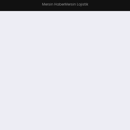
Mersin Haber
Mersin Lojistik