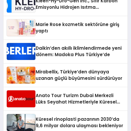
Kleen-Hy-Dro-Gen Inc., Sıfır Karbon
Emisyonlu Hidrojen Isıtma
Teknolojisinde ISO ve TSSA
Düzenleyici Onaylarını Aldı
Marie Rose kozmetik sektörüne giriş
yaptı
Daikin’den akıllı iklimlendirmede yeni
dönem: Madoka Plus Türkiye’de
Mirabellix, Türkiye’den dünyaya
uzanan güçlü büyümesini sürdürüyor
Anato Tour Turizm Dubai Merkezli
Lüks Seyahat Hizmetleriyle Küresel
Turizmde Öne Çıkıyor
Küresel rinoplasti pazarının 2030’da
9,6 milyar dolara ulaşması bekleniyor