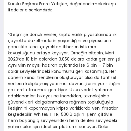
Kurulu Başkanı Emre Yetişkin, değerlendirmelerini şu
ifadelerle sonlandırdı:
“Geçmişe dönük veriler, kripto varlık piyasalarında ilk
çeyrekte düzeltmelerin yaşandığını ve piyasaların
genellikle ikinci çeyrekten itibaren istikrara
kavuştuğunu ortaya koyuyor. Örneğin bitcoin, Mart
2020’de 10 bin dolardan 3.850 dolara kadar gerilemişti.
Aynı yılın mayıs-haziran aylarında ise 6 bin – 7 bin
dolar seviyelerindeki konumunu geri kazanmıştı. Her
dönem kendi trendlerini oluşturuyor olsa da tarihsel
verilerin kalıplaşmış yatırımcı davranışlarını yansıttığını
göz ardı etmemek gerekiyor. Uzun vadeli yatırıma
odaklananlar; hikayesine inandıkları, teknolojisine
güvendikleri, dalgalanmalara rağmen topluluğuyla
iletişimini koparmayan kripto varlıklarda yeni fırsatlar
keşfedebilir. WhiteBIT TR, 500’ü aşkın işlem çiftiyle
hem başlangıç seviyesindeki hem de ileri seviyedeki
yatırımcılar için ideal bir platform sunuyor. Dolar