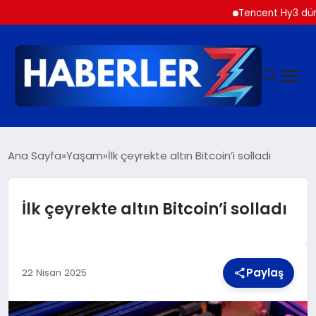
Tencent Hy3 dünya geneli
GÜNDEM
Ana Sayfa
Yaşam
İlk çeyrekte altın Bitcoin’i solladı
SIYASET
İlk çeyrekte altın Bitcoin’i solladı
DÜNYA
Paylaş
EKONOMI
22 Nisan 2025
SPOR