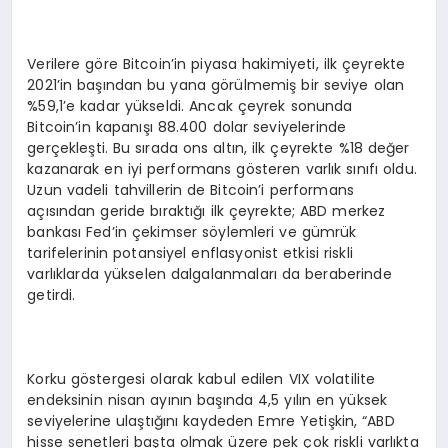
Verilere göre Bitcoin’in piyasa hakimiyeti, ilk çeyrekte
2021’in başından bu yana görülmemiş bir seviye olan
%59,1’e kadar yükseldi. Ancak çeyrek sonunda
Bitcoin’in kapanışı 88.400 dolar seviyelerinde
gerçekleşti. Bu sırada ons altın, ilk çeyrekte %18 değer
kazanarak en iyi performans gösteren varlık sınıfı oldu.
Uzun vadeli tahvillerin de Bitcoin’i performans
açısından geride bıraktığı ilk çeyrekte; ABD merkez
bankası Fed’in çekimser söylemleri ve gümrük
tarifelerinin potansiyel enflasyonist etkisi riskli
varlıklarda yükselen dalgalanmaları da beraberinde
getirdi.
Korku göstergesi olarak kabul edilen VIX volatilite
endeksinin nisan ayının başında 4,5 yılın en yüksek
seviyelerine ulaştığını kaydeden Emre Yetişkin, “ABD
hisse senetleri başta olmak üzere pek çok riskli varlıkta