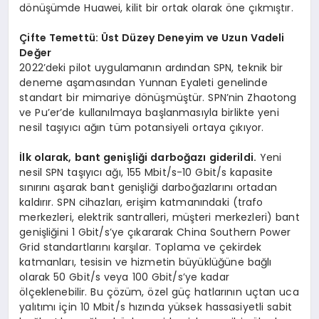
dönüşümde Huawei, kilit bir ortak olarak öne çıkmıştır.
Çifte Temettü: Üst Düzey Deneyim ve Uzun Vadeli
Değer
2022’deki pilot uygulamanın ardından SPN, teknik bir
deneme aşamasından Yunnan Eyaleti genelinde
standart bir mimariye dönüşmüştür. SPN’nin Zhaotong
ve Pu’er’de kullanılmaya başlanmasıyla birlikte yeni
nesil taşıyıcı ağın tüm potansiyeli ortaya çıkıyor.
İlk olarak, bant genişliği darboğazı giderildi.
Yeni
nesil SPN taşıyıcı ağı, 155 Mbit/s-10 Gbit/s kapasite
sınırını aşarak bant genişliği darboğazlarını ortadan
kaldırır. SPN cihazları, erişim katmanındaki (trafo
merkezleri, elektrik santralleri, müşteri merkezleri) bant
genişliğini 1 Gbit/s’ye çıkararak China Southern Power
Grid standartlarını karşılar. Toplama ve çekirdek
katmanları, tesisin ve hizmetin büyüklüğüne bağlı
olarak 50 Gbit/s veya 100 Gbit/s’ye kadar
ölçeklenebilir. Bu çözüm, özel güç hatlarının uçtan uca
yalıtımı için 10 Mbit/s hızında yüksek hassasiyetli sabit