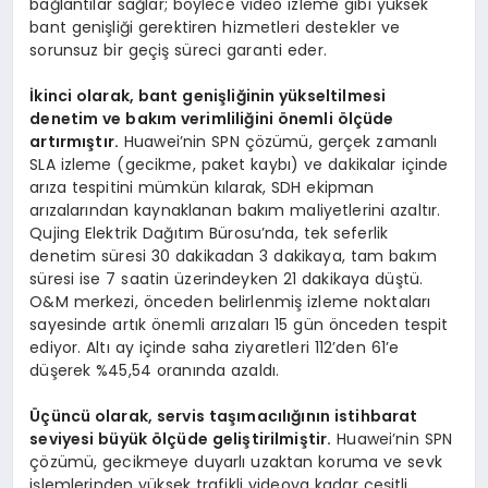
bağlantılar sağlar; böylece video izleme gibi yüksek
bant genişliği gerektiren hizmetleri destekler ve
sorunsuz bir geçiş süreci garanti eder.
İkinci olarak, bant genişliğinin yükseltilmesi
denetim ve bakım verimliliğini önemli ölçüde
artırmıştır.
Huawei’nin SPN çözümü, gerçek zamanlı
SLA izleme (gecikme, paket kaybı) ve dakikalar içinde
arıza tespitini mümkün kılarak, SDH ekipman
arızalarından kaynaklanan bakım maliyetlerini azaltır.
Qujing Elektrik Dağıtım Bürosu’nda, tek seferlik
denetim süresi 30 dakikadan 3 dakikaya, tam bakım
süresi ise 7 saatin üzerindeyken 21 dakikaya düştü.
O&M merkezi, önceden belirlenmiş izleme noktaları
sayesinde artık önemli arızaları 15 gün önceden tespit
ediyor. Altı ay içinde saha ziyaretleri 112’den 61’e
düşerek %45,54 oranında azaldı.
Üçüncü olarak, servis taşımacılığının istihbarat
seviyesi büyük ölçüde geliştirilmiştir.
Huawei’nin SPN
çözümü, gecikmeye duyarlı uzaktan koruma ve sevk
işlemlerinden yüksek trafikli videoya kadar çeşitli