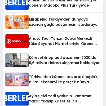
Daikin’den akıllı iklimlendirmede yeni
dönem: Madoka Plus Türkiye’de
Mirabellix, Türkiye’den dünyaya
uzanan güçlü büyümesini sürdürüyor
Anato Tour Turizm Dubai Merkezli
Lüks Seyahat Hizmetleriyle Küresel
Turizmde Öne Çıkıyor
Küresel rinoplasti pazarının 2030’da
9,6 milyar dolara ulaşması bekleniyor
Türkiye’den küresel pazara: ShopinX,
dijital ekonomi ile gerçek dünya
alışverişini bir araya getirmeyi
hedefliyor
Ayla Selvi Yedi Şarkının Tamamını
Yazdı: “Kayıp Kasetler 1” 31