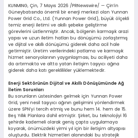
KUNMING, Çin
,
7 Mayıs 2026
/PRNewswire/ — Çin’in
Güneybatısında önemli bir enerji merkezi olan Yunnan
Power Grid Co., Ltd. (Yunnan Power Grid), büyük ölçekli
temiz enerji iletimi ve akıllı şebeke geliştirme
görevlerini üstlenmiştir. Ancak, bölgenin karmaşık arazi
yapısı ve uzun iletim hatları bu dönüşümü zorlaştırmış
ve dijital ve akıllı dönüşümü giderek daha acil hale
getirmiştir. Üretim verilerindeki patlama ve karmaşık
hizmet senaryolarının yaygınlaşması, bu aciliyeti daha
da artırmakta ve altta yatan iletişim taşıyıcı ağına
giderek daha katı gereklilikler yüklemektedir.
Enerji Sektörünün Dijital ve Akıllı Dönüşümünde Ağ
İletim Sorunları
Bu sorunların üstesinden gelmek için Yunnan Power
Grid, yeni nesil taşıyıcı ağının gelişimini yönlendirmek
üzere SPN’yi tercih etmiş ve bunu hem 14. hem de 15.
Beş Yıllık Planlara dahil etmiştir. Şirket, bu teknolojiyi 16
şehirde kademeli olarak geniş çapta uygulamaya
koyarak, önümüzdeki yirmi yıl için bir iletişim altyapısı
oluşturdu. Elektrik hizmetleri alanındaki bu stratejik