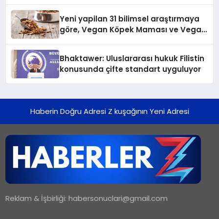
Temmuz’da Yayında
Yeni yapilan 31 bilimsel araştırmaya
göre, Vegan Köpek Maması ve Vegan
Kedi Mamasının İyi Sindirildiğini
Ortaya Koydu
Bhaktawer: Uluslararası hukuk Filistin
konusunda çifte standart uyguluyor
Haberin Doğru Adresi Z kuşağının Yeni Adresi
Reklam & İşbirliği:
habersonuclari@gmail.com