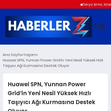
Derya Arms, İstanbul Pr
GÜNDEM
Ana Sayfa
Yaşam
Huawei SPN, Yunnan Power Grid’in Yeni Nesil Yüksek Hızlı
Taşıyıcı Ağı Kurmasına Destek Oluyor
SIYASET
DÜNYA
Huawei SPN, Yunnan Power
Grid’in Yeni Nesil Yüksek Hızlı
EKONOMI
Taşıyıcı Ağı Kurmasına Destek
Oluyor
SPOR