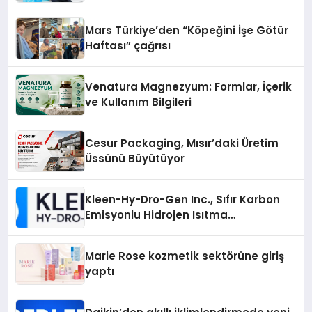
Mars Türkiye’den “Köpeğini İşe Götür
Haftası” çağrısı
Venatura Magnezyum: Formlar, İçerik
ve Kullanım Bilgileri
Cesur Packaging, Mısır’daki Üretim
Üssünü Büyütüyor
Kleen-Hy-Dro-Gen Inc., Sıfır Karbon
Emisyonlu Hidrojen Isıtma
Teknolojisinde ISO ve TSSA
Düzenleyici Onaylarını Aldı
Marie Rose kozmetik sektörüne giriş
yaptı