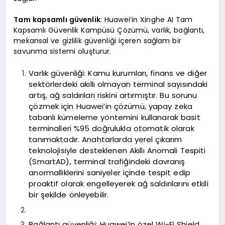
Tam kapsamlı güvenlik
: Huawei’in Xinghe AI Tam
Kapsamlı Güvenlik Kampüsü Çözümü, varlık, bağlantı,
mekansal ve gizlilik güvenliği içeren sağlam bir
savunma sistemi oluşturur.
Varlık güvenliği: Kamu kurumları, finans ve diğer
sektörlerdeki akıllı olmayan terminal sayısındaki
artış, ağ saldırıları riskini artırmıştır. Bu sorunu
çözmek için Huawei’in çözümü, yapay zeka
tabanlı kümeleme yöntemini kullanarak basit
terminalleri %95 doğrulukla otomatik olarak
tanımaktadır. Anahtarlarda yerel çıkarım
teknolojisiyle desteklenen Akıllı Anomali Tespiti
(SmartAD), terminal trafiğindeki davranış
anormalliklerini saniyeler içinde tespit edip
proaktif olarak engelleyerek ağ saldırılarını etkili
bir şekilde önleyebilir.
Bağlantı güvenliği: Huawei’in özel Wi-Fi Shield