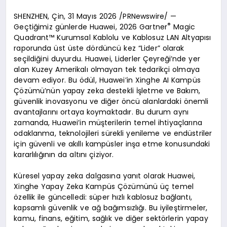
SHENZHEN, Çin, 31 Mayıs 2026 /PRNewswire/ —
®
Geçtiğimiz günlerde Huawei, 2026 Gartner
Magic
Quadrant™ Kurumsal Kablolu ve Kablosuz LAN Altyapısı
raporunda üst üste dördüncü kez “Lider” olarak
seçildiğini duyurdu. Huawei, Liderler Çeyreği’nde yer
alan Kuzey Amerikalı olmayan tek tedarikçi olmaya
devam ediyor. Bu ödül, Huawei’in Xinghe AI Kampüs
Çözümü’nün yapay zeka destekli İşletme ve Bakım,
güvenlik inovasyonu ve diğer öncü alanlardaki önemli
avantajlarını ortaya koymaktadır. Bu durum aynı
zamanda, Huawei’in müşterilerin temel ihtiyaçlarına
odaklanma, teknolojileri sürekli yenileme ve endüstriler
için güvenli ve akıllı kampüsler inşa etme konusundaki
kararlılığının da altını çiziyor.
Küresel yapay zeka dalgasına yanıt olarak Huawei,
Xinghe Yapay Zeka Kampüs Çözümünü üç temel
özellik ile güncelledi: süper hızlı kablosuz bağlantı,
kapsamlı güvenlik ve ağ bağımsızlığı. Bu iyileştirmeler,
kamu, finans, eğitim, sağlık ve diğer sektörlerin yapay