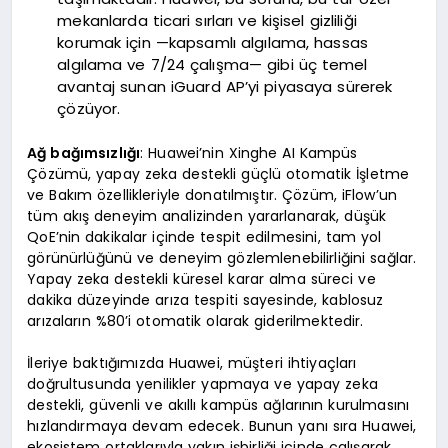
mekanlarda ticari sırları ve kişisel gizliliği
korumak için —kapsamlı algılama, hassas
algılama ve 7/24 çalışma— gibi üç temel
avantaj sunan iGuard AP’yi piyasaya sürerek
çözüyor.
Ağ bağımsızlığı
: Huawei’nin Xinghe AI Kampüs
Çözümü, yapay zeka destekli güçlü otomatik İşletme
ve Bakım özellikleriyle donatılmıştır. Çözüm, iFlow’un
tüm akış deneyim analizinden yararlanarak, düşük
QoE’nin dakikalar içinde tespit edilmesini, tam yol
görünürlüğünü ve deneyim gözlemlenebilirliğini sağlar.
Yapay zeka destekli küresel karar alma süreci ve
dakika düzeyinde arıza tespiti sayesinde, kablosuz
arızaların %80’i otomatik olarak giderilmektedir.
İleriye baktığımızda Huawei, müşteri ihtiyaçları
doğrultusunda yenilikler yapmaya ve yapay zeka
destekli, güvenli ve akıllı kampüs ağlarının kurulmasını
hızlandırmaya devam edecek. Bunun yanı sıra Huawei,
ekosistem ortaklarıyla yakın işbirliği içinde çalışarak