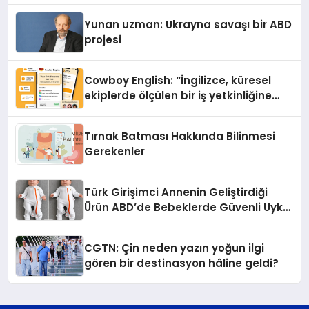
Yunan uzman: Ukrayna savaşı bir ABD
projesi
Cowboy English: “İngilizce, küresel
ekiplerde ölçülen bir iş yetkinliğine
dönüşüyor”
Tırnak Batması Hakkında Bilinmesi
Gerekenler
Türk Girişimci Annenin Geliştirdiği
Ürün ABD’de Bebeklerde Güvenli Uyku
Standardına Yeni Bir Bakış Açısı
Getiriyor.
CGTN: Çin neden yazın yoğun ilgi
gören bir destinasyon hâline geldi?