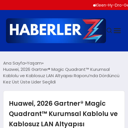
Kleen-Hy-Dro-Gen Inc.,
GÜNDEM
Ana Sayfa
Yaşam
Huawei, 2026 Gartner® Magic Quadrant™ Kurumsal
Kablolu ve Kablosuz LAN Altyapısı Raporu’nda Dördüncü
SIYASET
Kez Üst Üste Lider Seçildi
DÜNYA
Huawei, 2026 Gartner® Magic
EKONOMI
Quadrant™ Kurumsal Kablolu ve
Kablosuz LAN Altyapısı
SPOR