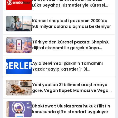
Lüks Seyahat Hizmetleriyle Küresel
Turizmde Öne Çıkıyor
Küresel rinoplasti pazarının 2030’da
9,6 milyar dolara ulaşması bekleniyor
Türkiye’den küresel pazara: ShopinX,
dijital ekonomi ile gerçek dünya
alışverişini bir araya getirmeyi
hedefliyor
Ayla Selvi Yedi Şarkının Tamamını
Yazdı: “Kayıp Kasetler 1” 31
Temmuz’da Yayında
Yeni yapilan 31 bilimsel araştırmaya
göre, Vegan Köpek Maması ve Vegan
Kedi Mamasının İyi Sindirildiğini
Ortaya Koydu
Bhaktawer: Uluslararası hukuk Filistin
konusunda çifte standart uyguluyor