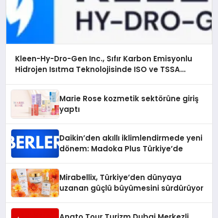
Kleen-Hy-Dro-Gen Inc., Sıfır Karbon Emisyonlu
Hidrojen Isıtma Teknolojisinde ISO ve TSSA
Düzenleyici Onaylarını Aldı
Marie Rose kozmetik sektörüne giriş
yaptı
Daikin’den akıllı iklimlendirmede yeni
dönem: Madoka Plus Türkiye’de
Mirabellix, Türkiye’den dünyaya
uzanan güçlü büyümesini sürdürüyor
Anato Tour Turizm Dubai Merkezli