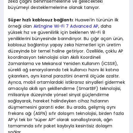
zeka çağını benimsemelerine ve gelecekteki
büyümeyi desteklemelerine olanak tanıyor.
Süper hızlı kablosuz bağlantı
: Huawei’in türünün ilk
örneği olan
AirEngine Wi-Fi 7 Advanced AP
, daha
yüksek hız ve güvenilirlik için beklenen Wi-Fi 8
yeniliklerini bünyesinde barındırıyor. Bu çığır açan ürün,
kablosuz bağlantıyı yapay zeka hizmetleri için üretim
düzeyinde bir temel haline getiriyor. Özellikle, çoklu AP
koordinasyon teknolojisi olan Akıllı Koordineli
Zamanlama ve Mekansal Yeniden Kullanım (iCSSR),
sürekli ağ senaryolarında tek kullanıcı hızını iki katına
çıkarırken, aynı kanal parazitini önemli ölçüde azaltır.
Ayrıca, mobil ortamlardaki istikrarsız sinyalleri gidermek
amacıyla akıllı ışın şekillendirme (SmartBF) teknolojisi,
milisaniye düzeyinde yönsel sinyal güçlendirme
sağlayarak, hareket halindeyken cihaz hızlarının
düşmemesini garanti eder. Bu arada, gelişmiş aynı
frekans ağı (ASFN) sıfır dolaşım teknolojisi, birden fazla
AP’yi tek bir “süper AP” olarak sanallaştırarak, ağın
tamamında sıfır paket kaybıyla kesintisiz dolaşım
sağlar.