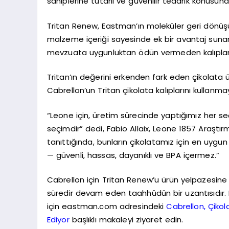
sahiplerine tutarlı ve güvenilir tedarik konusu
Tritan Renew, Eastman’ın moleküler geri dönüşüm
malzeme içeriği sayesinde ek bir avantaj sunar
mevzuata uygunluktan ödün vermeden kalıplarının
Tritan’ın değerini erkenden fark eden çikolata ür
Cabrellon’un Tritan çikolata kalıplarını kullan
“Leone için, üretim sürecinde yaptığımız her se
seçimdir” dedi, Fabio Allaix, Leone 1857 Araştır
tanıttığında, bunların çikolatamız için en uyg
— güvenli, hassas, dayanıklı ve BPA içermez.”
Cabrellon için Tritan Renew’u ürün yelpazesin
süredir devam eden taahhüdün bir uzantısıdır. B
için eastman.com adresindeki
Cabrellon, Çiko
Ediyor
başlıklı makaleyi ziyaret edin.