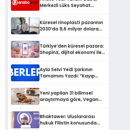
Merkezli Lüks Seyahat
Hizmetleriyle Küresel
Turizmde Öne Çıkıyor
Küresel rinoplasti pazarının
2030’da 9,6 milyar dolara
ulaşması bekleniyor
Türkiye’den küresel pazara:
ShopinX, dijital ekonomi ile
gerçek dünya alışverişini bir
araya getirmeyi hedefliyor
Ayla Selvi Yedi Şarkının
Tamamını Yazdı: “Kayıp
Kasetler 1” 31 Temmuz’da
Yayında
Yeni yapilan 31 bilimsel
araştırmaya göre, Vegan
Köpek Maması ve Vegan
Kedi Mamasının İyi
Bhaktawer: Uluslararası
Sindirildiğini Ortaya Koydu
hukuk Filistin konusunda
çifte standart uyguluyor