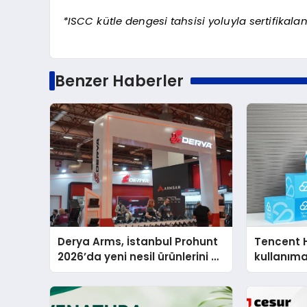
*ISCC kütle dengesi tahsisi yoluyla sertifikaland
Benzer Haberler
Derya Arms, İstanbul Prohunt
Tencent 
2026’da yeni nesil ürünlerini ve
kullanım
global marka vizyonunu
sergiledi