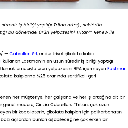
üredir iş birliği yaptığı Tritan ortağı, sektörün
tığı bu dönemde, ürün yelpazesini Tritan™ Renew ile
re/ —
Cabrellon Srl
, endüstriyel çikolata kalıbı
i
kullanan Eastman’ın en uzun süredir iş birliği yaptığı
ü kutlamak amacıyla ürün yelpazesini BPA içermeyen
Eastman
olata kalıplarına %25 oranında sertifikalı geri
enen her müşteriye, her çalışana ve her iş ortağına ait bir
e genel müdürü, Cinzia Cabrellon. “Tritan, çok uzun
en bir kopolieterin, çikolata kalıpları için polikarbonatın
bazı açılardan bunları aşabileceğine çok erken bir