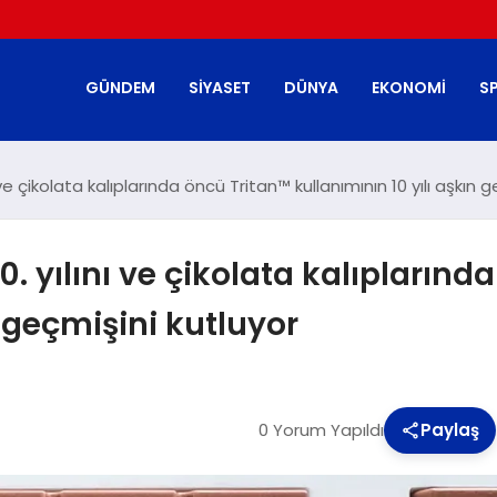
GÜNDEM
SIYASET
DÜNYA
EKONOMI
S
ve çikolata kalıplarında öncü Tritan™ kullanımının 10 yılı aşkın g
 yılını ve çikolata kalıplarınd
n geçmişini kutluyor
0 Yorum Yapıldı
Paylaş