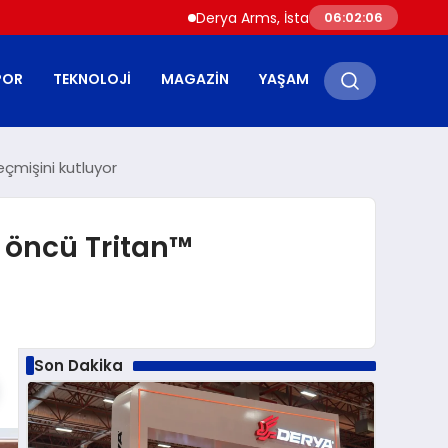
Derya Arms, İstanbul Prohunt 2026’da yeni ne
06:02:07
POR
TEKNOLOJI
MAGAZIN
YAŞAM
eçmişini kutluyor
a öncü Tritan™
Son Dakika