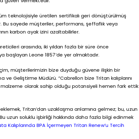
nda güven vermektedir.
 teknolojisiyle üretilen sertifikalı geri dönüştürülmüş
. Bu sayede müşteriler, performans, şeffaflık veya
 karbon ayak izini azaltabilirler.
eticileri arasında, iki yıldan fazla bir süre önce
maya başlayan Leone 1857’de yer almaktadır.
çim, müşterilerimizin bize duyduğu güvene ilişkin bir
ma ve Geliştirme Müdürü. “Cabrellon bize Tritan kalıplarını
un malzeme olarak sahip olduğu potansiyeli hemen fark ettik
e eklemek, Tritan’dan uzaklaşma anlamına gelmez; bu, uzun
u uzun soluklu işbirliği hakkında daha fazla bilgi edinmek
lata Kalıplarında BPA İçermeyen Tritan Renew’u Tercih