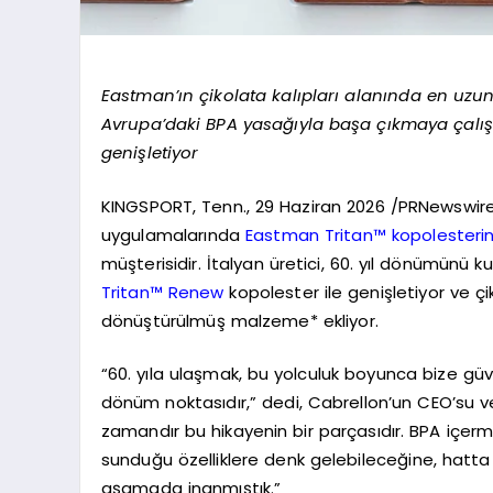
Eastman’ın çikolata kalıpları alanında en uzun s
Avrupa’daki BPA yasağıyla başa çıkmaya çalış
genişletiyor
KINGSPORT, Tenn., 29 Haziran 2026 /PRNewswi
uygulamalarında
Eastman Tritan™ kopolesterin
müşterisidir. İtalyan üretici, 60. yıl dönümün
Tritan™ Renew
kopolester ile genişletiyor ve çik
dönüştürülmüş malzeme* ekliyor.
“60. yıla ulaşmak, bu yolculuk boyunca bize güv
dönüm noktasıdır,” dedi, Cabrellon’un CEO’su v
zamandır bu hikayenin bir parçasıdır. BPA içermey
sunduğu özelliklere denk gelebileceğine, hatta 
aşamada inanmıştık.”