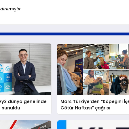
ırılmıştır
Hy3 dünya genelinde
Mars Türkiye’den “Köpeğini İş
a sunuldu
Götür Haftası” çağrısı