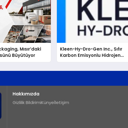
kaging, Mısır’daki
Kleen-Hy-Dro-Gen Inc., Sıfır
ssünü Büyütüyor
Karbon Emisyonlu Hidrojen
Isıtma Teknolojisinde ISO ve
TSSA Düzenleyici Onaylarını
Aldı
Hakkımızda
Gizlilik Bildirimi
Künye
İletişim