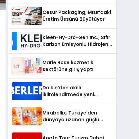
Bilgileri
Cesur Packaging, Mısır’daki
Üretim Üssünü Büyütüyor
Kleen-Hy-Dro-Gen Inc., Sıfır
Karbon Emisyonlu Hidrojen
Isıtma Teknolojisinde ISO ve
TSSA Düzenleyici Onaylarını
Marie Rose kozmetik
Aldı
sektörüne giriş yaptı
Daikin’den akıllı
iklimlendirmede yeni
dönem: Madoka Plus
Türkiye’de
Mirabellix, Türkiye’den
dünyaya uzanan güçlü
büyümesini sürdürüyor
Anato Tour Turizm Dubai