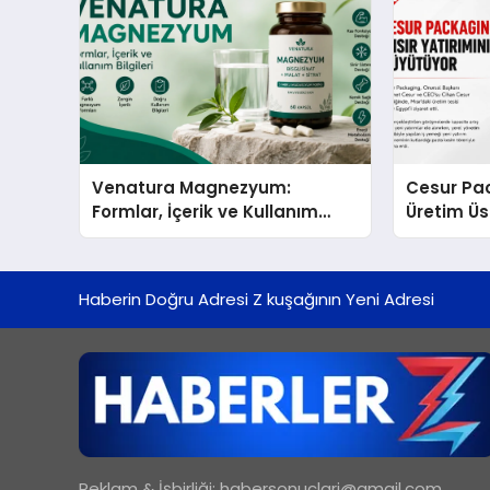
Venatura Magnezyum:
Cesur Pac
Formlar, İçerik ve Kullanım
Üretim Ü
Bilgileri
Haberin Doğru Adresi Z kuşağının Yeni Adresi
Reklam & İşbirliği:
habersonuclari@gmail.com