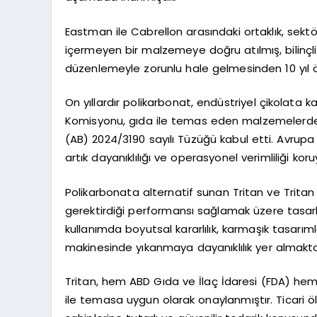
Eastman ile Cabrellon arasındaki ortaklık, sekt
içermeyen bir malzemeye doğru atılmış, bilinçl
düzenlemeyle zorunlu hale gelmesinden 10 yıl ö
On yıllardır polikarbonat, endüstriyel çikolata k
Komisyonu, gıda ile temas eden malzemelerde bisf
(AB) 2024/3190 sayılı Tüzüğü kabul etti. Avrupa ge
artık dayanıklılığı ve operasyonel verimliliği kor
Polikarbonata alternatif sunan Tritan ve Trita
gerektirdiği performansı sağlamak üzere tasarlan
kullanımda boyutsal kararlılık, karmaşık tasarım
makinesinde yıkanmaya dayanıklılık yer almakta
Tritan, hem ABD Gıda ve İlaç İdaresi (FDA) hem
ile temasa uygun olarak onaylanmıştır. Ticari ölçe