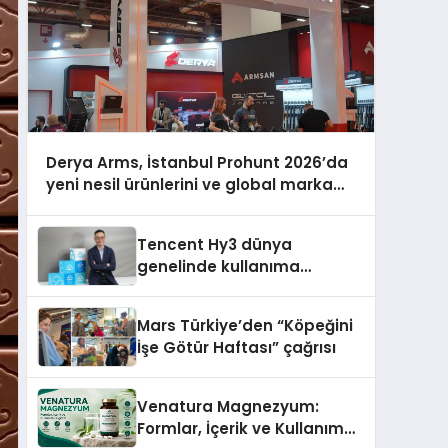
Derya Arms, İstanbul Prohunt 2026’da
yeni nesil ürünlerini ve global marka
vizyonunu sergiledi
Tencent Hy3 dünya
genelinde kullanıma
sunuldu
Mars Türkiye’den “Köpeğini
İşe Götür Haftası” çağrısı
Venatura Magnezyum:
Formlar, İçerik ve Kullanım