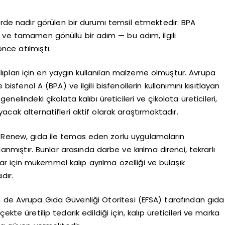
örde nadir görülen bir durumı temsil etmektedir: BPA
i ve tamamen gönüllü bir adım — bu adım, ilgili
nce atılmıştı.
alıpları için en yaygın kullanılan malzeme olmuştur. Avrupa
enol A (BPA) ve ilgili bisfenollerin kullanımını kısıtlayan
nelindeki çikolata kalıbı üreticileri ve çikolata üreticileri,
uyacak alternatifleri aktif olarak araştırmaktadır.
n Renew, gıda ile temas eden zorlu uygulamaların
mıştır. Bunlar arasında darbe ve kırılma direnci, tekrarlı
lar için mükemmel kalıp ayrılma özelliği ve bulaşık
dır.
 de Avrupa Gıda Güvenliği Otoritesi (EFSA) tarafından gıda
kte üretilip tedarik edildiği için, kalıp üreticileri ve marka