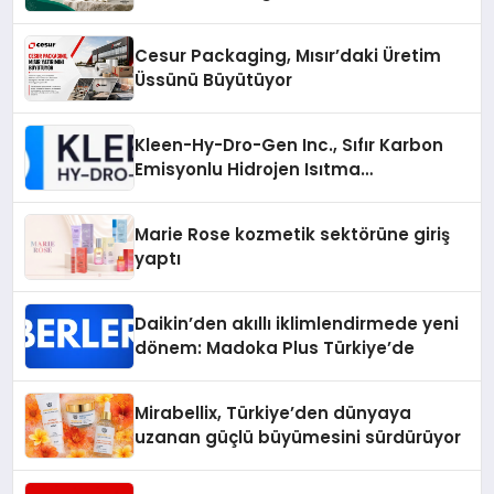
Cesur Packaging, Mısır’daki Üretim
Üssünü Büyütüyor
Kleen-Hy-Dro-Gen Inc., Sıfır Karbon
Emisyonlu Hidrojen Isıtma
Teknolojisinde ISO ve TSSA
Düzenleyici Onaylarını Aldı
Marie Rose kozmetik sektörüne giriş
yaptı
Daikin’den akıllı iklimlendirmede yeni
dönem: Madoka Plus Türkiye’de
Mirabellix, Türkiye’den dünyaya
uzanan güçlü büyümesini sürdürüyor