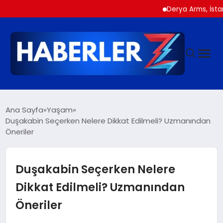
Derya Arms, İstanbul Pro
GÜNDEM
Ana Sayfa
Yaşam
Duşakabin Seçerken Nelere Dikkat Edilmeli? Uzmanından
Öneriler
SIYASET
DÜNYA
Duşakabin Seçerken Nelere
Dikkat Edilmeli? Uzmanından
EKONOMI
Öneriler
SPOR