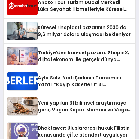
Anato Tour Turizm Dubai Merkezli
Lüks Seyahat Hizmetleriyle Küresel
Turizmde Öne Çıkıyor
Küresel rinoplasti pazarının 2030’da
9,6 milyar dolara ulaşması bekleniyor
Türkiye’den küresel pazara: ShopinX,
dijital ekonomi ile gerçek dünya
alışverişini bir araya getirmeyi
hedefliyor
Ayla Selvi Yedi Şarkının Tamamını
Yazdı: “Kayıp Kasetler 1” 31
Temmuz’da Yayında
Yeni yapilan 31 bilimsel araştırmaya
göre, Vegan Köpek Maması ve Vegan
Kedi Mamasının İyi Sindirildiğini
Ortaya Koydu
Bhaktawer: Uluslararası hukuk Filistin
konusunda çifte standart uyguluyor