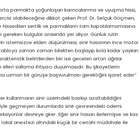
 ve orta parmakta yoğunlaşan karıncalanma ve uyuşma hissi,
abercisi olabileceğine dikkat çeken Prof. Dr. Selçuk Göçmen,
de hissedilen sertlik ve parmakların tam kapatılamamasına
si gereken bulgular arasında yer alıyor. Günlük rutin
in istemsizce elden düşürülmesi, sinir hasarının ince motor
Bu tabloya zaman zaman bilekten başlayıp kola kadar yayılan
karakteristik
belirtilerden biri ise geceleri artan ağrılar
leri sallama ihtiyacı duyulmasıdır. Bu şikayetlerin
dına uzman bir görüşe başvurulması gerektiğini işaret eder”
r kullanmanın sinir üzerindeki baskıyı azaltabildiğini
isiyle geçmeyen durumlarda sinir çevresindeki ödemi
ksiyonlar devreye girer. Eğer sinir hasarı ilerlemişse ve kas
 lokal anestezi altındaki küçük bir cerrahi müdahale ile