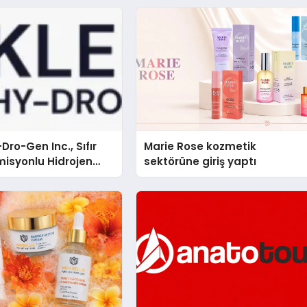
Dro-Gen Inc., Sıfır
Marie Rose kozmetik
isyonlu Hidrojen
sektörüne giriş yaptı
knolojisinde ISO ve
nleyici Onaylarını