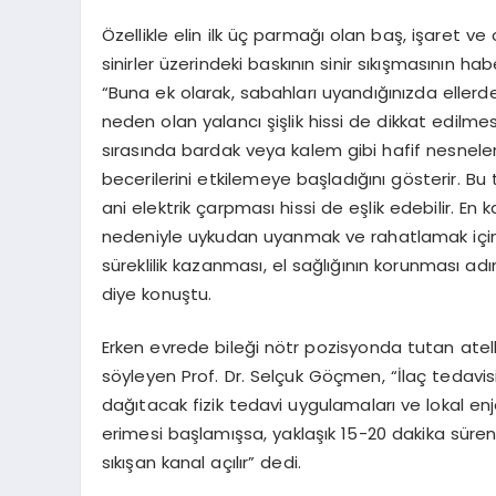
Özellikle elin ilk üç parmağı olan baş, işaret
sinirler üzerindeki baskının sinir sıkışmasının h
“Buna ek olarak, sabahları uyandığınızda eller
neden olan yalancı şişlik hissi de dikkat edilme
sırasında bardak veya kalem gibi hafif nesneler
becerilerini etkilemeye başladığını gösterir. 
ani elektrik çarpması hissi de eşlik edebilir. En 
nedeniyle uykudan uyanmak ve rahatlamak için el
süreklilik kazanması, el sağlığının korunması a
diye konuştu.
Erken evrede bileği nötr pozisyonda tutan atelle
söyleyen Prof. Dr. Selçuk Göçmen, “İlaç tedav
dağıtacak fizik tedavi uygulamaları ve lokal enje
erimesi başlamışsa, yaklaşık 15-20 dakika süren
sıkışan kanal açılır” dedi.