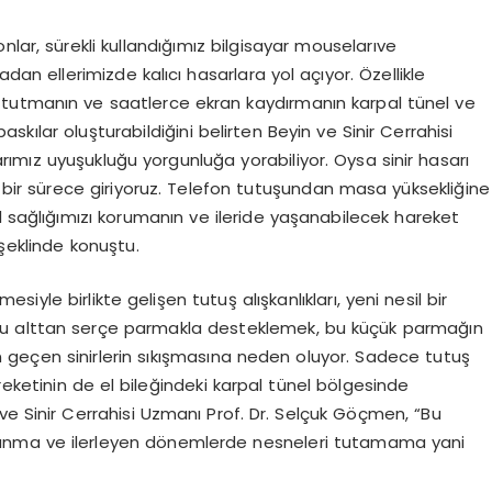
lar, sürekli kullandığımız bilgisayar
mouseları
ve
an ellerimizde kalıcı hasarlara yol açıyor. Özellikle
tutmanın ve saatlerce ekran kaydırmanın karpal tünel ve
kılar oluşturabildiğini belirten Beyin ve Sinir Cerrahisi
ımız uyuşukluğu yorgunluğa yorabiliyor. Oysa sinir hasarı
 bir sürece giriyoruz. Telefon tutuşundan masa yüksekliğine
l sağlığımızı korumanın ve ileride yaşanabilecek hareket
 şeklinde konuştu.
esiyle birlikte gelişen tutuş alışkanlıkları, yeni nesil bir
nu alttan serçe parmakla desteklemek, bu küçük parmağın
n geçen sinirlerin sıkışmasına neden oluyor. Sadece tutuş
eketinin de el bileğindeki karpal tünel bölgesinde
ve Sinir Cerrahisi Uzmanı Prof. Dr. Selçuk Göçmen, “Bu
 yanma ve ilerleyen dönemlerde nesneleri tutamama yani