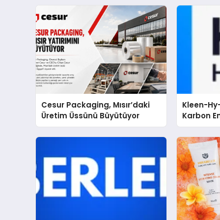
Cesur Packaging, Mısır’daki
Kleen-Hy-
Üretim Üssünü Büyütüyor
Karbon Em
Isıtma Te
TSSA Düze
Aldı