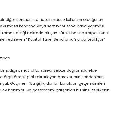
ir diğer sorunun ise hatalı
mouse
kullanımı olduğunun
sürekli masa kenarına veya sert bir yüzeye baskı yapması
aya temas ettiği noktada oluşan sürekli basınç Karpal Tünel
leri etkileyen “
Kübital
Tünel
Sendromu”nu
da tetikliyor”
ltında
ı dolmadığını, mutfakta sürekli sebze doğramak, elde
e örgü örmek gibi tekrarlayan hareketlerin tendonların
çuk Göçmen, “Bu şişlik, dar bir kanaldan geçen sinirleri
le ev hanımları ve gastronomi çalışanları bu sinsi tehlikenin