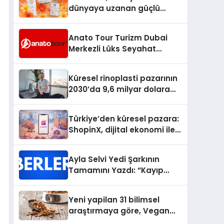
dünyaya uzanan güçlü
büyümesini sürdürüyor
Anato Tour Turizm Dubai
Merkezli Lüks Seyahat
Hizmetleriyle Küresel
Turizmde Öne Çıkıyor
Küresel rinoplasti pazarının
2030’da 9,6 milyar dolara
ulaşması bekleniyor
Türkiye’den küresel pazara:
ShopinX, dijital ekonomi ile
gerçek dünya alışverişini bir
araya getirmeyi hedefliyor
Ayla Selvi Yedi Şarkının
Tamamını Yazdı: “Kayıp
Kasetler 1” 31 Temmuz’da
Yayında
Yeni yapilan 31 bilimsel
araştırmaya göre, Vegan
Köpek Maması ve Vegan