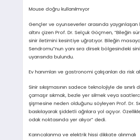
Mouse doğru kullanılmıyor
Gençler ve
oyunseverler
arasında yaygınlaşan b
altını çizen Prof. Dr. Selçuk Göçmen, “Bileğin 
sinir iletimini kesintiye uğratıyor. Bileğin mas
Sendromu”nun
yanı sıra dirsek bölgesindeki sinir
uyarısında bulundu.
Ev hanımları ve gastronomi çalışanları da risk a
Sinir sıkışmasının sadece teknolojiyle de sınırl
çamaşır sıkmak, bezle yer silmek veya saatlerc
şişmesine neden olduğunu söyleyen Prof. Dr. Sel
baskılayarak şiddetli ağrılara yol açıyor. Özellik
odak noktasında yer alıyor” dedi.
Karıncalanma ve elektrik hissi dikkate alınmalı