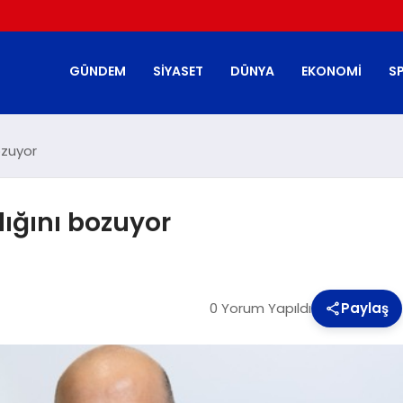
GÜNDEM
SIYASET
DÜNYA
EKONOMI
S
bozuyor
ğlığını bozuyor
0 Yorum Yapıldı
Paylaş