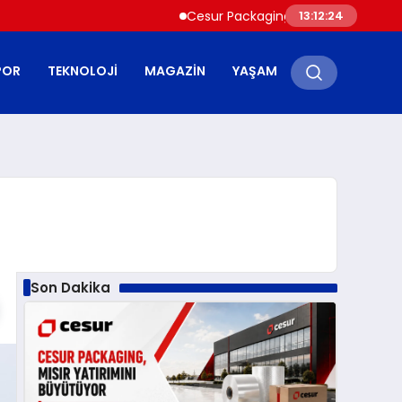
Cesur Packaging, Mısır’daki Üretim Üssün
13:12:25
POR
TEKNOLOJI
MAGAZIN
YAŞAM
Son Dakika