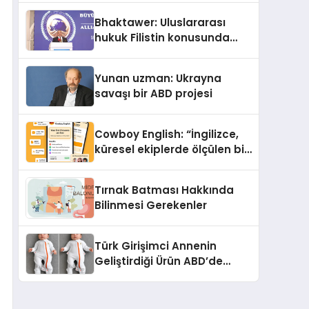
Kedi Mamasının İyi
Bhaktawer: Uluslararası
Sindirildiğini Ortaya Koydu
hukuk Filistin konusunda
çifte standart uyguluyor
Yunan uzman: Ukrayna
savaşı bir ABD projesi
Cowboy English: “İngilizce,
küresel ekiplerde ölçülen bir
iş yetkinliğine dönüşüyor”
Tırnak Batması Hakkında
Bilinmesi Gerekenler
Türk Girişimci Annenin
Geliştirdiği Ürün ABD’de
Bebeklerde Güvenli Uyku
Standardına Yeni Bir Bakış
Açısı Getiriyor.