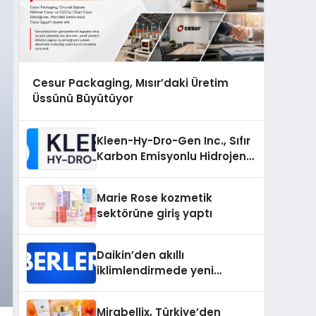
Cesur Packaging, Mısır’daki Üretim
Üssünü Büyütüyor
Kleen-Hy-Dro-Gen Inc., Sıfır
Karbon Emisyonlu Hidrojen
Isıtma Teknolojisinde ISO ve
TSSA Düzenleyici Onaylarını
Marie Rose kozmetik
Aldı
sektörüne giriş yaptı
Daikin’den akıllı
iklimlendirmede yeni
dönem: Madoka Plus
Türkiye’de
Mirabellix, Türkiye’den