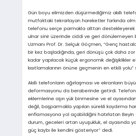
Gün boyu elimizden düşürmediğimiz akıllı telefon
mutfaktaki tekrarlayan hareketler farkında olmad
telefonu serçe parmakla alttan destekleyerek 
ulnar
sinir üzerinde ciddi ve geri dönülemeyen bas
Uzmanı Prof. Dr. Selçuk Göçmen, “Genç hastalar
bir kez başladığında, geri dönüşü çok daha zor
kadar yapılacak küçük ergonomik değişiklikler e
kısıtlamalarının önüne geçmenin en etkili yolu”
Akıllı telefonların ağırlaşması ve ekranların büyüm
deformasyonu da beraberinde getirdi. Telefo
eklemlerine aşırı yük binmesine ve el ayasında
değil, başparmakla yapılan sürekli kaydırma har
enflamasyona yol açabildiğini hatırlatan Beyin 
durum, geceleri artan uyuşukluk, el ayasında
güç kaybı ile kendini gösteriyor” dedi.