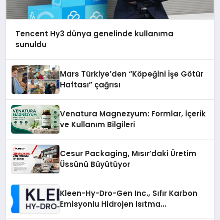
Tencent Hy3 dünya genelinde kullanıma
sunuldu
Mars Türkiye’den “Köpeğini İşe Götür
Haftası” çağrısı
Venatura Magnezyum: Formlar, İçerik
ve Kullanım Bilgileri
Cesur Packaging, Mısır’daki Üretim
Üssünü Büyütüyor
Kleen-Hy-Dro-Gen Inc., Sıfır Karbon
Emisyonlu Hidrojen Isıtma
Teknolojisinde ISO ve TSSA