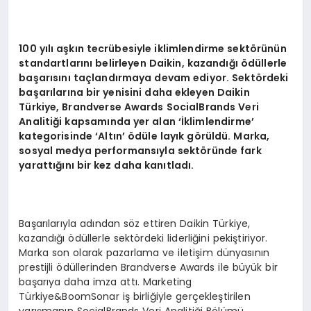
100 yılı aşkın tecrübesiyle iklimlendirme sekt
ö
rünün
standartlarını belirleyen Daikin, kazandığı ödüllerle
başarısını taçlandırmaya devam ediyor. Sekt
ö
rdeki
başarılarına bir yenisini daha ekleyen Daikin
Türkiye, Brandverse Awards SocialBrands Veri
Analitiği kapsamında yer alan ‘İklimlendirme
’
kategorisinde
‘
Altın’ ödü
le lay
ık g
ö
rüldü. Marka,
sosyal medya performansıyla sekt
ö
ründe fark
yarattığını bir kez daha kanıtladı.
Başarılarıyla adından söz ettiren Daikin Türkiye,
kazandığı ödüllerle sektördeki liderliğini pekiştiriyor.
Marka son olarak pazarlama ve iletişim dünyasının
prestijli ödüllerinden Brandverse Awards ile büyük bir
başarıya daha imza attı. Marketing
Türkiye&BoomSonar iş birliğiyle gerçekleştirilen