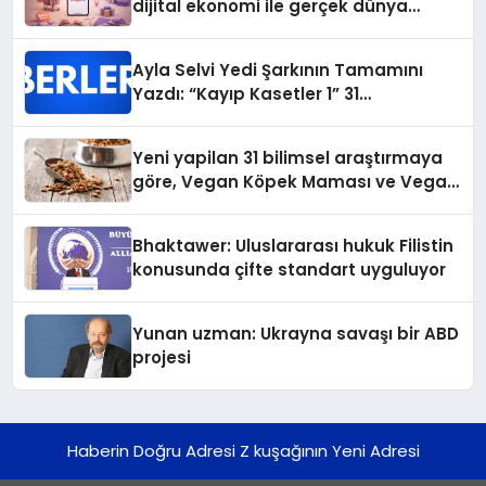
dijital ekonomi ile gerçek dünya
alışverişini bir araya getirmeyi
hedefliyor
Ayla Selvi Yedi Şarkının Tamamını
Yazdı: “Kayıp Kasetler 1” 31
Temmuz’da Yayında
Yeni yapilan 31 bilimsel araştırmaya
göre, Vegan Köpek Maması ve Vegan
Kedi Mamasının İyi Sindirildiğini
Ortaya Koydu
Bhaktawer: Uluslararası hukuk Filistin
konusunda çifte standart uyguluyor
Yunan uzman: Ukrayna savaşı bir ABD
projesi
Haberin Doğru Adresi Z kuşağının Yeni Adresi