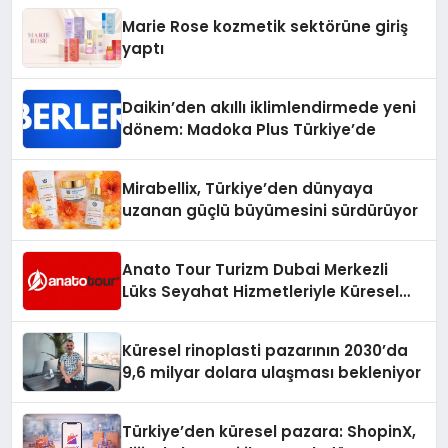
Düzenleyici Onaylarını Aldı
Marie Rose kozmetik sektörüne giriş
yaptı
Daikin’den akıllı iklimlendirmede yeni
dönem: Madoka Plus Türkiye’de
Mirabellix, Türkiye’den dünyaya
uzanan güçlü büyümesini sürdürüyor
Anato Tour Turizm Dubai Merkezli
Lüks Seyahat Hizmetleriyle Küresel
Turizmde Öne Çıkıyor
Küresel rinoplasti pazarının 2030’da
9,6 milyar dolara ulaşması bekleniyor
Türkiye’den küresel pazara: ShopinX,