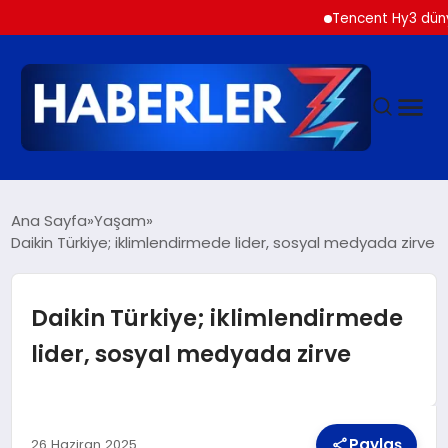
Tencent Hy3 dünya gen
GÜNDEM
Ana Sayfa
Yaşam
Daikin Türkiye; iklimlendirmede lider, sosyal medyada zirve
SIYASET
Daikin Türkiye; iklimlendirmede
DÜNYA
lider, sosyal medyada zirve
EKONOMI
Paylaş
26 Haziran 2025
SPOR