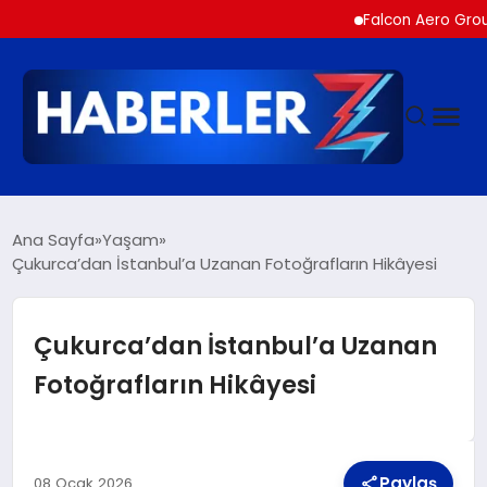
Falcon Aero Group, Hava
GÜNDEM
Ana Sayfa
Yaşam
Çukurca’dan İstanbul’a Uzanan Fotoğrafların Hikâyesi
SIYASET
Çukurca’dan İstanbul’a Uzanan
DÜNYA
Fotoğrafların Hikâyesi
EKONOMI
Paylaş
08 Ocak 2026
SPOR