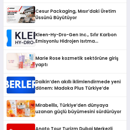
Cesur Packaging, Mısır’daki Üretim
Üssünü Büyütüyor
Kleen-Hy-Dro-Gen Inc., Sıfır Karbon
Emisyonlu Hidrojen Isıtma
Teknolojisinde ISO ve TSSA
Düzenleyici Onaylarını Aldı
Marie Rose kozmetik sektörüne giriş
yaptı
Daikin’den akıllı iklimlendirmede yeni
dönem: Madoka Plus Türkiye’de
Mirabellix, Türkiye’den dünyaya
uzanan güçlü büyümesini sürdürüyor
Anato Tour Turizm Dubai Merkezli