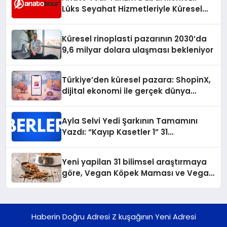
Lüks Seyahat Hizmetleriyle Küresel
Turizmde Öne Çıkıyor
Küresel rinoplasti pazarının 2030’da
9,6 milyar dolara ulaşması bekleniyor
Türkiye’den küresel pazara: ShopinX,
dijital ekonomi ile gerçek dünya
alışverişini bir araya getirmeyi
hedefliyor
Ayla Selvi Yedi Şarkının Tamamını
Yazdı: “Kayıp Kasetler 1” 31
Temmuz’da Yayında
Yeni yapilan 31 bilimsel araştırmaya
göre, Vegan Köpek Maması ve Vegan
Kedi Mamasının İyi Sindirildiğini
Ortaya Koydu
Haberin Doğru Adresi Z kuşağının Yeni Adresi