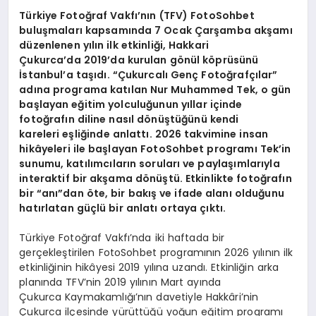
Türkiye Fotoğraf Vakfı’nın (TFV) FotoSohbet
buluşmaları kapsamında 7 Ocak Çarşamba akşamı
düzenlenen yılın ilk etkinliği, Hakkari
Çukurca’da 2019’da kurulan gönül köprüsünü
İstanbul’a taşıdı. “Çukurcalı Genç Fotoğrafçılar”
adına programa katılan Nur Muhammed Tek, o gün
başlayan eğitim yolculuğunun yıllar içinde
fotoğrafın diline nasıl dönüştüğünü kendi
kareleri eşliğinde anlattı. 2026 takvimine insan
hikâyeleri ile başlayan FotoSohbet programı Tek’in
sunumu, katılımcıların soruları ve paylaşımlarıyla
interaktif bir akşama dönüştü. Etkinlikte fotoğrafın
bir “anı”dan öte, bir bakış ve ifade alanı olduğunu
hatırlatan güçlü bir anlatı ortaya çıktı.
Türkiye Fotoğraf Vakfı’nda iki haftada bir
gerçekleştirilen FotoSohbet programının 2026 yılının ilk
etkinliğinin hikâyesi 2019 yılına uzandı. Etkinliğin arka
planında TFV’nin 2019 yılının Mart ayında
Çukurca Kaymakamlığı’nın davetiyle Hakkâri’nin
Çukurca ilçesinde yürüttüğü yoğun eğitim programı