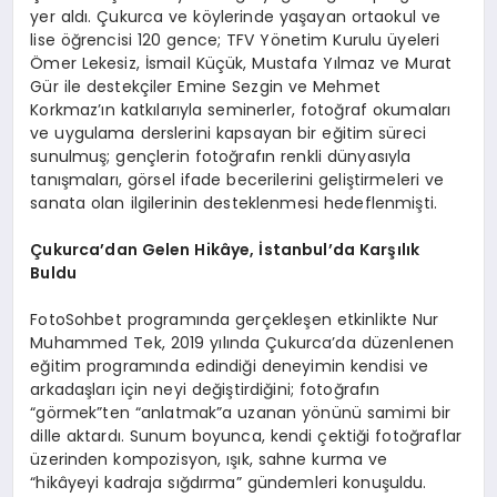
yer aldı. Çukurca ve köylerinde yaşayan ortaokul ve
lise öğrencisi 120 gence; TFV Yönetim Kurulu üyeleri
Ömer Lekesiz, İsmail Küçük, Mustafa Yılmaz ve Murat
Gür ile destekçiler Emine Sezgin ve Mehmet
Korkmaz’ın katkılarıyla seminerler, fotoğraf okumaları
ve uygulama derslerini kapsayan bir eğitim süreci
sunulmuş; gençlerin fotoğrafın renkli dünyasıyla
tanışmaları, görsel ifade becerilerini geliştirmeleri ve
sanata olan ilgilerinin desteklenmesi hedeflenmişti.
Çukurca’dan Gelen Hikâye, İstanbul’da Karşılık
Buldu
FotoSohbet programında gerçekleşen etkinlikte Nur
Muhammed Tek, 2019 yılında Çukurca’da düzenlenen
eğitim programında edindiği deneyimin kendisi ve
arkadaşları için neyi değiştirdiğini; fotoğrafın
“görmek”ten “anlatmak”a uzanan yönünü samimi bir
dille aktardı. Sunum boyunca, kendi çektiği fotoğraflar
üzerinden kompozisyon, ışık, sahne kurma ve
“hikâyeyi kadraja sığdırma” gündemleri konuşuldu.