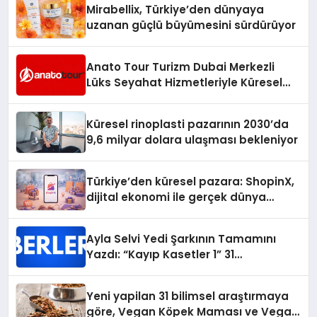
Mirabellix, Türkiye’den dünyaya
uzanan güçlü büyümesini sürdürüyor
Anato Tour Turizm Dubai Merkezli
Lüks Seyahat Hizmetleriyle Küresel
Turizmde Öne Çıkıyor
Küresel rinoplasti pazarının 2030’da
9,6 milyar dolara ulaşması bekleniyor
Türkiye’den küresel pazara: ShopinX,
dijital ekonomi ile gerçek dünya
alışverişini bir araya getirmeyi
hedefliyor
Ayla Selvi Yedi Şarkının Tamamını
Yazdı: “Kayıp Kasetler 1” 31
Temmuz’da Yayında
Yeni yapilan 31 bilimsel araştırmaya
göre, Vegan Köpek Maması ve Vegan