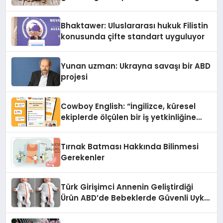
Kedi Mamasının İyi Sindirildiğini
Ortaya Koydu
Bhaktawer: Uluslararası hukuk Filistin
konusunda çifte standart uyguluyor
Yunan uzman: Ukrayna savaşı bir ABD
projesi
Cowboy English: “İngilizce, küresel
ekiplerde ölçülen bir iş yetkinliğine
dönüşüyor”
Tırnak Batması Hakkında Bilinmesi
Gerekenler
Türk Girişimci Annenin Geliştirdiği
Ürün ABD’de Bebeklerde Güvenli Uyku
Standardına Yeni Bir Bakış Açısı
Getiriyor.