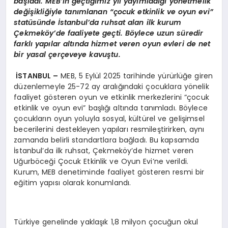
ba
ş
lad
ı. MEB’
in ge
ç
ti
ğ
imiz y
ı
l yay
ı
mlad
ığı
y
ö
netmelik
de
ğ
i
ş
ikli
ğ
iyle tan
ı
mlanan
“ç
ocuk etkinlik ve oyun evi”
stat
ü
s
ü
nde
İ
stanbul
’
da
ruhsat alan ilk kurum
Ç
ekmek
ö
y
’
de faaliyete ge
ç
ti. B
ö
ylece uzun s
ü
redir
farkl
ı
yap
ı
lar alt
ı
nda hizmet veren oyun evleri de net
bir yasal
ç
er
ç
eveye kavu
ş
tu.
İ
STANBUL
–
MEB, 5 Eylül 2025 tarihinde yürürlüğe giren
düzenlemeyle 25-72 ay aralığındaki çocuklara yönelik
faaliyet gösteren oyun ve etkinlik merkezlerini “çocuk
etkinlik ve oyun evi” başlığı altında tanımladı. Böylece
çocukların oyun yoluyla sosyal, kültürel ve gelişimsel
becerilerini destekleyen yapıları resmileştirirken, aynı
zamanda belirli standartlara bağladı. Bu kapsamda
İstanbul’da ilk ruhsat, Çekmeköy’de hizmet veren
Uğurböceği Çocuk Etkinlik ve Oyun Evi’ne verildi.
Kurum, MEB denetiminde faaliyet gösteren resmi bir
eğitim yapısı olarak konumlandı.
Türkiye genelinde yaklaşık 1,8 milyon çocuğun okul