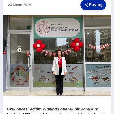
Paylaş
23 Nisan 2026
TEKNOLOJI
MAGAZIN
YAŞAM
Okul
ö
ncesi e
ğ
itim alan
ı
nda
ö
nemli bir d
ö
n
üşü
m