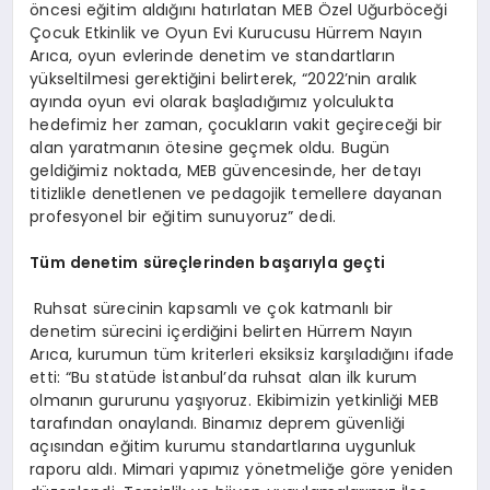
öncesi eğitim aldığını hatırlatan MEB Özel Uğurböceği
Çocuk Etkinlik ve Oyun Evi Kurucusu Hürrem Nayın
Arıca, oyun evlerinde denetim ve standartların
yükseltilmesi gerektiğini belirterek, “2022’nin aralık
ayında oyun evi olarak başladığımız yolculukta
hedefimiz her zaman, çocukların vakit geçireceği bir
alan yaratmanın ötesine geçmek oldu. Bugün
geldiğimiz noktada, MEB güvencesinde, her detayı
titizlikle denetlenen ve pedagojik temellere dayanan
profesyonel bir eğitim sunuyoruz” dedi.
T
ü
m denetim s
ü
re
ç
lerinden ba
ş
ar
ı
yla ge
ç
ti
Ruhsat sürecinin kapsamlı ve çok katmanlı bir
denetim sürecini içerdiğini belirten Hürrem Nayın
Arıca, kurumun tüm kriterleri eksiksiz karşıladığını ifade
etti: “Bu statüde İstanbul’da ruhsat alan ilk kurum
olmanın gururunu yaşıyoruz. Ekibimizin yetkinliği MEB
tarafından onaylandı. Binamız deprem güvenliği
açısından eğitim kurumu standartlarına uygunluk
raporu aldı. Mimari yapımız yönetmeliğe göre yeniden