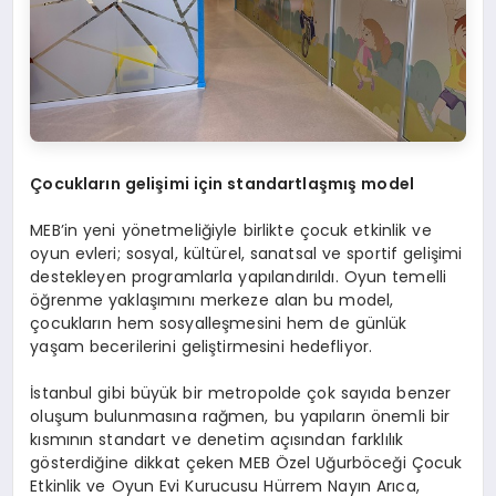
Ç
ocuklar
ı
n geli
ş
imi i
ç
in standartla
ş
m
ış
model
MEB’in yeni yönetmeliğiyle birlikte çocuk etkinlik ve
oyun evleri; sosyal, kültürel, sanatsal ve sportif gelişimi
destekleyen programlarla yapılandırıldı. Oyun temelli
öğrenme yaklaşımını merkeze alan bu model,
çocukların hem sosyalleşmesini hem de günlük
yaşam becerilerini geliştirmesini hedefliyor.
İstanbul gibi büyük bir metropolde çok sayıda benzer
oluşum bulunmasına rağmen, bu yapıların önemli bir
kısmının standart ve denetim açısından farklılık
gösterdiğine dikkat çeken MEB Özel Uğurböceği Çocuk
Etkinlik ve Oyun Evi Kurucusu Hürrem Nayın Arıca,