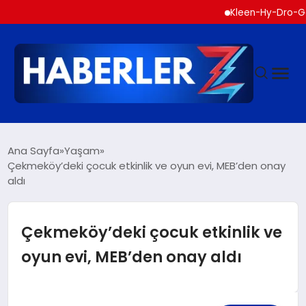
Kleen-Hy-Dro-Gen Inc., S
GÜNDEM
Ana Sayfa
Yaşam
Çekmeköy’deki çocuk etkinlik ve oyun evi, MEB’den onay
aldı
SIYASET
DÜNYA
Çekmeköy’deki çocuk etkinlik ve
oyun evi, MEB’den onay aldı
EKONOMI
SPOR